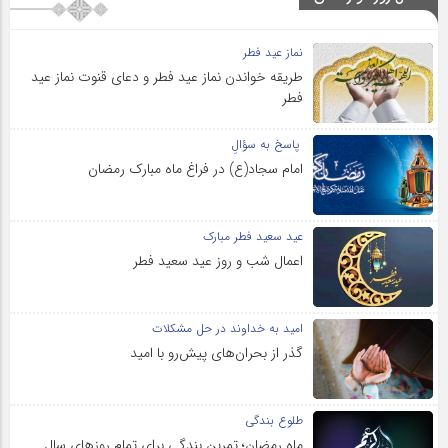
نماز عید فطر
طریقه خواندن نماز عید فطر و دعای قنوت نماز عید
فطر
پاسخ به سؤالِ
امام سجاد(ع) در فراغ ماه مبارک رمضان
عید سعید فطر مبارک
اعمال شب و روز عید سعید فطر
امید به خداوند در حل مشکلات
گذر از بحران‌های پیش‌رو با امید
طلوع بندگی
ماه رمضان؛ تمرین بندگی برای تمام روزهای سال