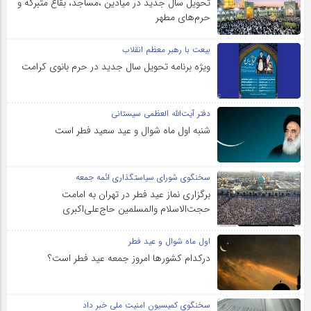
تحویل سال‌ جدید در میادین ،مساجد، بقاع متبرکه‌ و
حرم‌های‌ مطهر
بیعت با رهبر معظم انقلاب
ویژه برنامه تحویل سال جدید در حرم بانوی کرامت
دفتر آیت‌الله العظمی سیستانی
شنبه اول ماه شوال و عید سعید فطر است
سخنگوی شورای سیاستگذاری ائمه جمعه
برگزاری نماز عید فطر در تهران به امامت
حجت‌الاسلام والمسلمین حاج‌علی‌اکبری
اول ماه شوال و عید فطر
درکدام کشورها امروز جمعه عید فطر است؟
سخنگوی کمیسیون امنیت ملی خبر داد