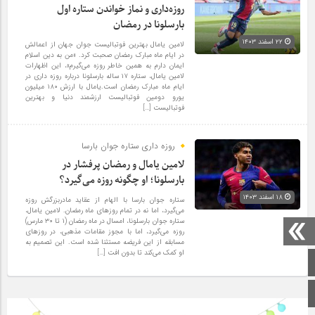
روزه‌داری و نماز خواندن ستاره اول
بارسلونا در رمضان
۲۲ اسفند ۱۴۰۳
لامین یامال بهترین فوتبالیست جوان جهان از اعمالش
در ایام ماه مبارک رمضان صحبت کرد. «من به دین اسلام
ایمان دارم به همین خاطر روزه می‌گیرم»، این اظهارات
لامین یامال، ستاره ۱۷ ساله بارسلونا درباره روزه داری در
ایام ماه مبارک رمضان است.یامال با ارزش ۱۸۰ میلیون
یورو دومین فوتبالیست ارزشمند دنیا و بهترین
فوتبالیست […]
روزه داری ستاره جوان بارسا
لامین یامال و رمضان پرفشار در
بارسلونا؛ او چگونه روزه می‌گیرد؟
۱۸ اسفند ۱۴۰۳
ستاره جوان بارسا با الهام از عقاید مادربزرگش روزه‌
می‌گیرد، اما نه در تمام روزهای ماه رمضان. لامین یامال،
ستاره جوان بارسلونا، امسال در ماه رمضان (۱ تا ۳۰ مارس)
روزه می‌گیرد، اما با مجوز مقامات مذهبی، در روزهای
مسابقه از این فریضه مستثنا شده است. این تصمیم به
او کمک می‌کند تا بدون افت […]
صفحه اصلی
اینستاگرام