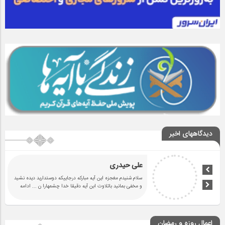
دیدگاههای اخیر
علی حیدری
سلام شنیدم مغجزه این آیه مبارکه درجاییکه دوستدارید دیده نشید
و مخفی بمانید باتلاوت ابن آیه دقیقا خدا چشمهارا ن
... ادامه
اعمال روزه و رمضان