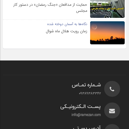
حمایت از مدافعان «جنگ رمضان» در دستور کار
مجلس
نگاه‌ها به آسمان دوخته شده
زمان رویت هلال ماه شوال
شـماره تمـاس
۰۹۳۸۹۳۸۳۳۴۲
پسـت الـکترونیـکی
info@ramezan.com
آدرس پسـتی