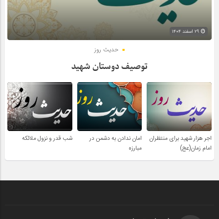
۲۹ اسفند ۱۴۰۴
حدیث روز
توصیف دوستان شهید
اجر هزار شهید برای منتظران
امان ندادن به دشمن در
شب قدر و نزول ملائکه
امام زمان(عج)
مبارزه