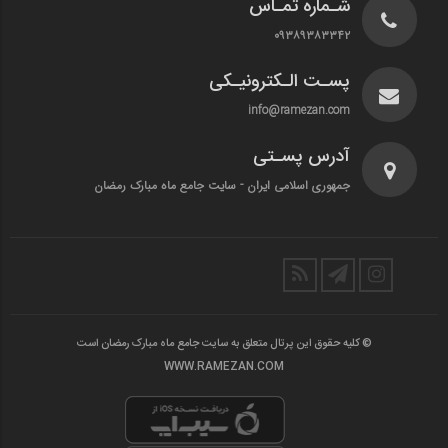
شـماره تمـاس
۰۹۳۸۹۳۸۳۳۴۲
پسـت الـکترونیـکی
info@ramezan.com
آدرس پسـتی
جمهوری اسلامی ایران - سایت جامع ماه مبارک رمضان
© کلیه حقوق این پرتال متعلق به سایت جامع ماه مبارک رمضان است
WWW.RAMEZAN.COM