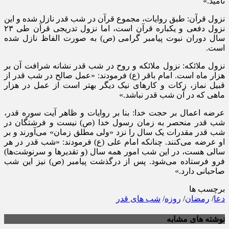
نامید.»
نزول قرآن: طبق روایات، مجموع قرآن در شب قدر نازل شده و این
نزول دفعی و یکباره قرآن است، اما نزول تدریجی قرآن طی ۲۳
سال دوران نبوت پیامبر گرامی (ص) به صورت الفاظ نازل شده
است.
نزول ملائکه: نزول ملائکه و روح در شب قدر نشانه شرافت آن بر
هزار ماه است. امام باقر (ع) فرمودند: «عمل صالح در شب قدر از
قبیل نماز، زکات و کارهای نیک دیگر بهتر است از عمل در هزار
ماهی که در آن شب قدر نباشد.»
عرضه اعمال بر حجت خدا: بنا بر روایات و ظاهر آیت سوره قدر،
شب قدر منحصر به زمان رسول خدا (ص) نیست و فرشتگان در
شب قدر مقدرات یک سال را نزد «ولی مطلق زمان» می‌آورند و بر
او عرضه می‌کنند. چنانکه امام علی (ع) فرمودند: «شب قدر در هر
سالی هست، در این شب امور همه سال (و تقدیرها و سرنوشت‌ها)
فرو فرستاده می‌شود. پس از درگذشت پیامبر (ص) نیز این شب
صاحبانی دارد.»
برچسب ها
دعا
/
رمضان
/
روزه
/
شب های قدر
نوشته های مشابه