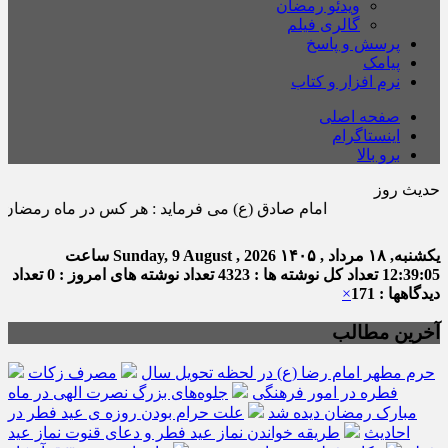
ویدئو رمضان
گالری فیلم
پرسش و پاسخ
پیامک
نرم افزار و کتاب
صفحه اصلی
اینستاگرام
برو بالا
حدیث روز
امام صادق (ع) می فرماید : هر كس در ماه رمضان صدقه اى بدهد 
یکشنبه, ۱۸ مرداد , ۱۴۰۵
Sunday, 9 August , 2026
ساعت
12:39:05
تعداد کل نوشته ها : 4323
تعداد نوشته های امروز : 0
تعداد
دیدگاهها : 171
×
آخرین مطالب
حرم مطهر امام رضا (ع) در لحظه تحویل سال
مصرف زکات
فطره در امور فرهنگی
جلوه‌های بزرگ نصرت الهی در ماه
مبارک رمضان دیده شد
علت حرام بودن روزه ی عید فطر در
احادیث
طریقه خواندن نماز عید فطر و دعای قنوت نماز عید