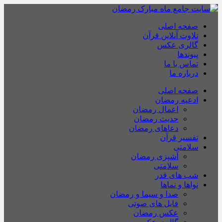
صفحه اصلی
تلاوت آنلاین قرآن
گالری عکس
پیوندها
تماس با ما
درباره ما
صفحه اصلی
ادعیه رمضان
اعمال رمضان
حدیث رمضان
دعاهای رمضان
تفسیر قرآن
سلامتی
آشپزی رمضان
سلامتی
شب های قدر
نواها و نماها
صدا و سیما و رمضان
فایل های صوتی
عکس رمضان