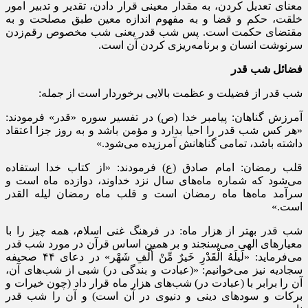
معنای تعدیل کردن، به مقدار معینی قرار دادن، تقدیر و تدبیر امور
خلقت، حکم و قضا و به مفهوم اندازه معین طبق مصلحت و به
مقتضای حکمت است. پس شب قدر یعنی شب مخصوص رقم‌زدن
سرنوشت انسان و برنامه‌ریزی کردن آن است.
فضائل شب قدر
شب قدر از فضیلت و عظمت بالایی برخوردار است از جمله:
آمرزش گناهان: پیامبر خدا (ص) در تفسیر سوره «قدر» فرمودند:
«هر کس شب قدر را احیا بدارد و مؤمن باشد و به روز جزا اعتقاد
داشته باشد، تمامی گناهانش آمرزیده می‌شود.»‌
قلب رمضان: امام صادق (ع) فرمودند: «از کتاب خدا استفاده
می‌شود که شماره ماه‌های سال نزد خداوند، دوازده ماه است و
سرآمد ماه‌ها ماه رمضان است و قلب ماه رمضان لیله القدر
است.»
شب قدر بهتر از هزار ماه: در فرهنگ غنی اسلام، همه چیز را با
معیارهای الهی می‌سنجند و بر همین اساس قرآن در مورد شب قدر
می‌فرماید: «لَیلَهُ الْقَدْرِ خَیرٌ مِّنْ أَلْفِ شَهْر» در دعای ۴۴ صحیفه
سجادیه نیز می‌خوانیم: «(عبادت و بندگی در) شبی از شب‌های آن،
آن را برابر با (عبادت در) شب‌های هزار ماه قرار داد (چون خیرات و
برکات و سودهای دینی و دنیوی در آن است) و آن را شب قدر