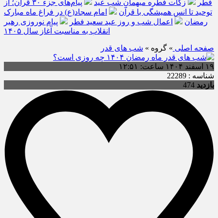
فطر
زکات فطره میهمانِ شب عید
پیام‌های جزء ۳۰ قرآن؛ از
توحید تا انس همیشگی با قرآن
امام سجاد(ع) در فراغ ماه مبارک
رمضان
اعمال شب و روز عید سعید فطر
پیام نوروزی رهبر
انقلاب به مناسبت آغاز سال ۱۴۰۵
صفحه اصلی
» گروه »
شب های قدر
۱۹ اسفند ۱۴۰۴ ساعت: ۱۲:۵۱
شناسه : 22289
بازدید
474