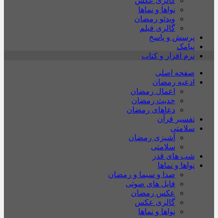
گالری عکس
نواها و نماها
ویدئو رمضان
گالری فیلم
پرسش و پاسخ
پیامک
نرم افزار و کتاب
صفحه اصلی
ادعیه رمضان
اعمال رمضان
حدیث رمضان
دعاهای رمضان
تفسیر قرآن
سلامتی
آشپزی رمضان
سلامتی
شب های قدر
نواها و نماها
صدا و سیما و رمضان
فایل های صوتی
عکس رمضان
گالری عکس
نواها و نماها