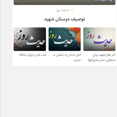
۲۹ اسفند ۱۴۰۴
حدیث روز
توصیف دوستان شهید
اجر هزار شهید برای
امان ندادن به دشمن در
شب قدر و نزول ملائکه
منتظران امام زمان(عج)
مبارزه