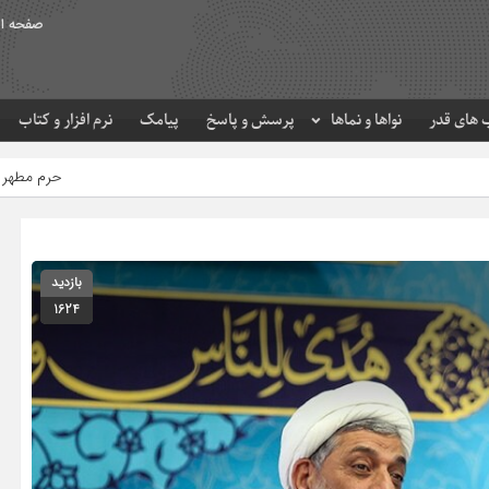
صفحه ا
های قدر
نواها و نماها
پرسش و پاسخ
پیامک
نرم افزار و کتاب
حرم مطهر امام رضا (ع) در لحظه تحویل سا
بازدید
1624