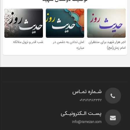
اجر هزار شهید برای منتظران
امان ندادن به دشمن در
شب قدر و نزول ملائکه
امام زمان(عج)
مبارزه
شـماره تمـاس
۰۹۳۸۹۳۸۳۳۴۲
پسـت الـکترونیـکی
info@ramezan.com