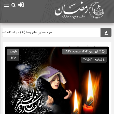
حرم مطهر امام رضا (ع) در لحظه تحویل س
صفحه اصلی
» گروه »
شب های قدر
۲ فروردین ۱۴۰۴ ساعت: ۱۴:۴۲
بازدید
1016
شناسه : 20953