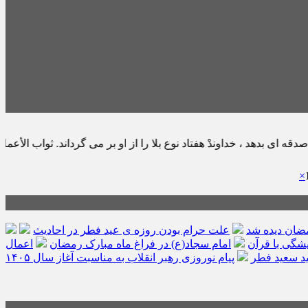
ْ هفتاد نوع بلا را از او بر مى گرداند. ثواب الأعمال : ص ١٧١ ح ١٩
×
مضان دیده شد
علت حرام بودن روزه ی عید فطر در احادیث
امام سجاد(ع) در فراغ ماه مبارک رمضان
اعمال
د سعید فطر
پیام نوروزی رهبر انقلاب به مناسبت آغاز سال ۱۴۰۵