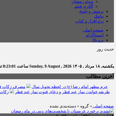
ویدئو رمضان
گالری فیلم
پرسش و پاسخ
پیامک
نرم افزار و کتاب
صفحه اصلی
اینستاگرام
برو بالا
حدیث روز
یکشنبه, ۱۸ مرداد , ۱۴۰۵
Sunday, 9 August , 2026
ساعت
8:23:02
تع
آخرین مطالب
حرم مطهر امام رضا (ع) در لحظه تحویل سال
مصرف زکات فط
طریقه خواندن نماز عید فطر و دعای قنوت نماز عید فطر
زکات 
صفحه اصلی
» گروه » دسته‌بندی نشده
۱۴ اردیبهشت ۱۳۹۸ ساعت: ۲۰:۲۳