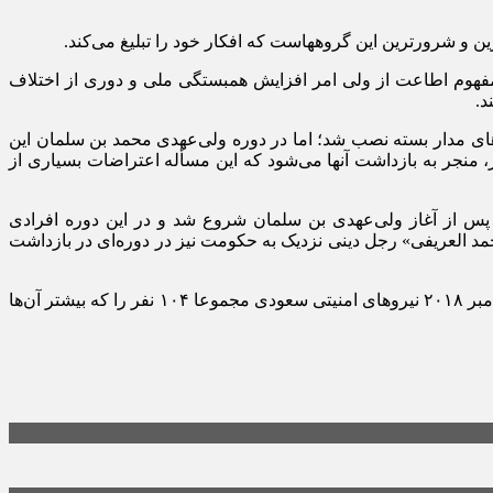
ین و شرورترین این گروههاست که افکار خود را تبلیغ می‌کند.
ین مفهوم اطاعت از ولی امر افزایش همبستگی ملی و دوری از اختلاف
د.
 سال‌ها پیش وجود داشته، به گونه‌ای که در سال ۲۰۱۴ در تمامی مساجد دوربین‌های مدار بسته نصب شد؛ اما در دوره ولی‌عهدی محمد بن سلمان این
 منجر به بازداشت آنها می‌شود که این مسأله اعتراضات بسیاری از
نی در زندان‌ها به سر می‌برند. اولین موج بازداشت خطیبان مساجد در سپتامبر ۲۰۱۷ یعنی سه ماه پس از آغاز ولی‌عهدی بن سلمان شروع شد و در این دوره افرادی
د العریفی» رجل دینی نزدیک به حکومت نیز در دوره‌ای در بازداشت
به نوشته حساب کاربری معتقلی الرأی در توئیتر که اخبار بازداشتی‌های عربستان سعودی را دنبال و منتشر می‌کند، از سپتامبر ۲۰۱۷ تا سپتامبر ۲۰۱۸ نیروهای امنیتی سعودی مجموعا ۱۰۴ نفر را که بیشتر آن‌ها