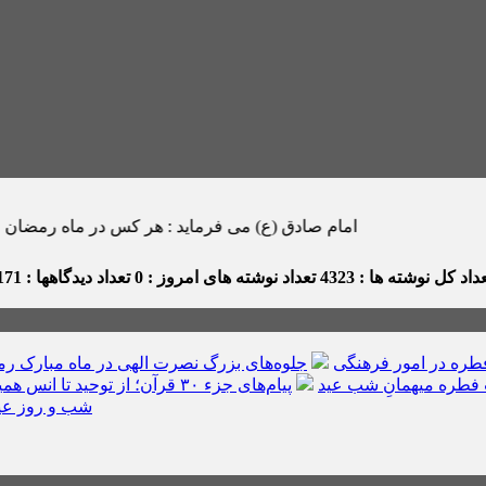
امام صادق (ع) می فرماید : هر كس در ماه رمضان صدقه اى بدهد ، خداوند
داد کل نوشته ها : 4323
تعداد نوشته های امروز : 0
تعداد دیدگاهها : 171
ره در امور فرهنگی
جلوه‌های بزرگ نصرت الهی در ماه مبارک ر
فطره میهمانِ شب عید
پیام‌های جزء ۳۰ قرآن؛ از توحید تا انس همیشگی با قرآن
شب و روز عی