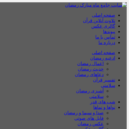
صفحه اصلی
تلاوت آنلاین قرآن
گالری عکس
پیوندها
تماس با ما
درباره ما
صفحه اصلی
ادعیه رمضان
اعمال رمضان
حدیث رمضان
دعاهای رمضان
تفسیر قرآن
سلامتی
آشپزی رمضان
سلامتی
شب های قدر
نواها و نماها
صدا و سیما و رمضان
فایل های صوتی
عکس رمضان