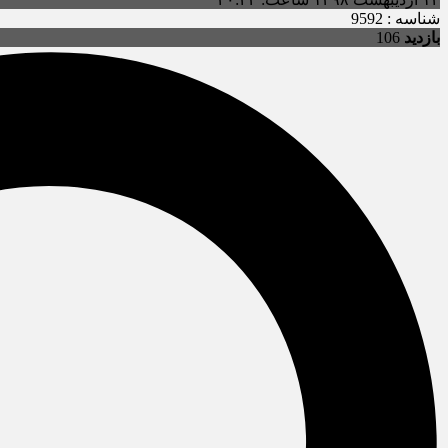
شناسه : 9592
بازدید
106