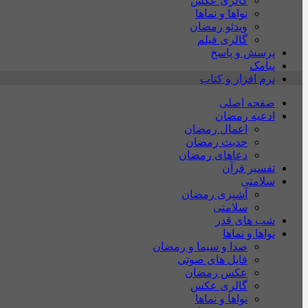
گالری عکس
نواها و نماها
ویدئو رمضان
گالری فیلم
پرسش و پاسخ
پیامک
نرم افزار و کتاب
صفحه اصلی
ادعیه رمضان
اعمال رمضان
حدیث رمضان
دعاهای رمضان
تفسیر قرآن
سلامتی
آشپزی رمضان
سلامتی
شب های قدر
نواها و نماها
صدا و سیما و رمضان
فایل های صوتی
عکس رمضان
گالری عکس
نواها و نماها