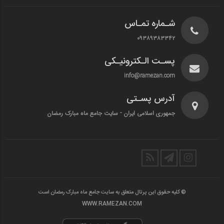
شـماره تمـاس
۰۹۳۸۹۳۸۳۳۴۲
پسـت الـکترونیـکی
info@ramezan.com
آدرس پسـتی
جمهوری اسلامی ایران - سایت جامع ماه مبارک رمضان
© کلیه حقوق این پرتال متعلق به سایت جامع ماه مبارک رمضان است
WWW.RAMEZAN.COM