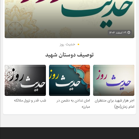
۲۹ اسفند ۱۴۰۴
حدیث روز
توصیف دوستان شهید
اجر هزار شهید برای منتظران
امان ندادن به دشمن در
شب قدر و نزول ملائکه
امام زمان(عج)
مبارزه