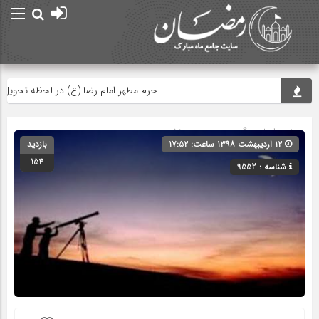
حرم مطهر امام رضا (ع) در لحظه تحویل سال
صفحه اصلی
» گروه » دسته‌بندی نشده
۱۲ اردیبهشت ۱۳۹۸ ساعت: ۱۷:۵۲
بازدید
154
شناسه : 9552