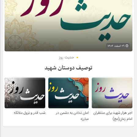
۲۹ اسفند ۱۴۰۴
حدیث روز
توصیف دوستان شهید
اجر هزار شهید برای منتظران
امان ندادن به دشمن در
شب قدر و نزول ملائکه
امام زمان(عج)
مبارزه