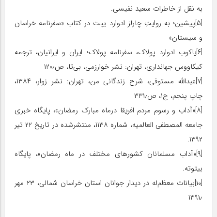
به نقل از خاطرات سعید نفیسی.
[۵]پیشین؛ به روایتِ چارلز ادوارد ییت در کتاب «سفرنامه خراسان
و سیستان»
[۶]یاکوب ادوارد پولاک، سفرنامه پولاک؛ ایران و ایرانیان، ترجمه
کیکاووس جهانداری، تهران: نشر خوارزمی، بی‌تا، ص۱۲۰٫
[۷]عبدالله مستوفی، شرح زندگانی من، تهران: نشر زوار، ۱۳۸۴،
چاپ پنجم، ج۱، ص۳۳۱٫
[۸]«آداب و رسوم مردم افریقا درماه مبارک رمضان»، پایگاه خبری
جامعه المصطفی العالمیه، شماره ۱۱۳۸، منتشرشده در تاریخ ۲۲ تیر
۱۳۹۲.
[۹]«آداب مسلمانان کشورهای مختلف در ماه رمضان»، پایگاه
بیتوته.
[۱۰]بیانات معظم‌له در دیدار جوانان استان خراسان شمالی، ۲۳ مهر
۱۳۹۱٫