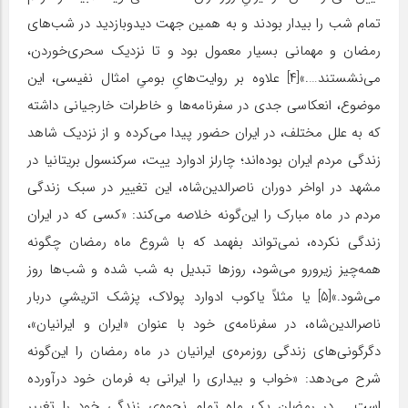
تمام شب را بیدار بودند و به همین جهت دیدوبازدید در شب‌های
رمضان و مهمانی بسیار معمول بود و تا نزدیک سحری‌خوردن،
می‌نشستند….»[۴] علاوه بر روایت‌هایِ بومیِ امثال نفیسی، این
موضوع، انعکاسی جدی در سفرنامه‌ها و خاطرات خارجیانی داشته
که به علل مختلف، در ایران حضور پیدا می‌کرده و از نزدیک شاهد
زندگی مردم ایران بوده‌اند؛ چارلز ادوارد ییت، سرکنسول بریتانیا در
مشهد در اواخر دوران ناصرالدین‌شاه، این تغییر در سبک زندگی
مردم در ماه مبارک را این‌گونه خلاصه می‌کند: «کسی که در ایران
زندگی نکرده، نمی‌تواند بفهمد که با شروع ماه رمضان چگونه
همه‌چیز زیرورو می‌شود، روزها تبدیل به شب شده و شب‌ها روز
می‌شود.»[۵] یا مثلاً یاکوب ادوارد پولاک، پزشک اتریشیِ دربار
ناصرالدین‌شاه، در سفرنامه‌ی خود با عنوان «ایران و ایرانیان»،
دگرگونی‌های زندگی روزمره‌ی ایرانیان در ماه رمضان را این‌گونه
شرح می‌دهد: «خواب و بیداری را ایرانی به فرمان خود درآورده
است…. در رمضان یک ماه تمام نحوه‌ی زندگی خود را تغییر