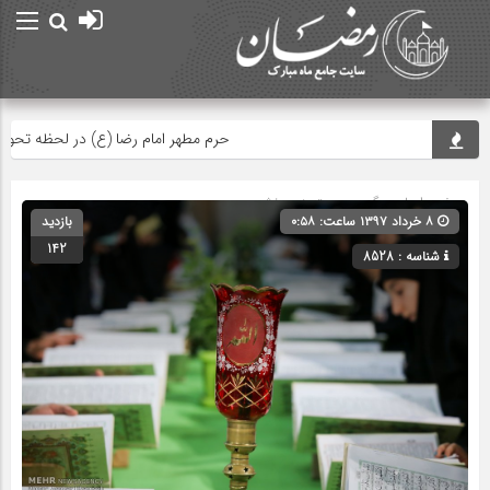
حرم مطهر امام رضا (ع) در لحظه تحویل سال
صفحه اصلی
» گروه » دسته‌بندی نشده
۸ خرداد ۱۳۹۷ ساعت: ۰:۵۸
بازدید
142
شناسه : 8528