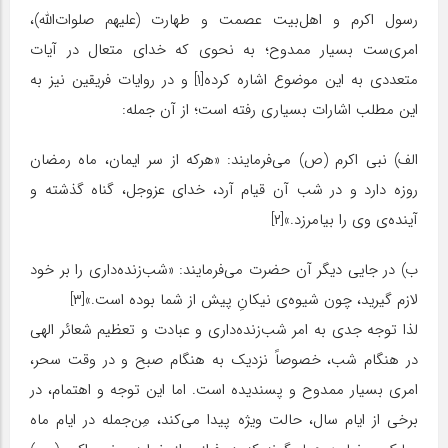
رسول اکرم و اهل‌بیت عصمت و طهارت (علیهم صلوات‌الله)،
امری‌ست بسیار ممدوح؛ به نحوی که خدای متعال در آیات
متعددی به این موضوع اشاره کرده[۱] و در روایات فریقین نیز به
این مطلب اشارات بسیاری رفته است؛ از آن جمله:
الف) نبی اکرم (ص) می‌فرمایند: «هرکه از سر ایمان، ماه رمضان
روزه دارد و در شب آن قیام آرد، خداى عزوجل، گناه گذشته و
آینده‌ی وى را بیامرزد.»[۲]
ب) در جایی دیگر آن حضرت می‌فرمایند: «شب‌زنده‌داری را بر خود
لازم گیرید، چون شیوه‌ی نیکانِ پیش از شما بوده است.»[۳]
لذا توجه جدی به امر شب‌زنده‌داری و عبادت و تعظیم شعائر الهی
در هنگام شب، خصوصاً نزدیک به هنگام صبح و در وقت سحر،
امری بسیار ممدوح و پسندیده است. اما این توجه و اهتمام، در
برخی از ایام سال، حالت ویژه پیدا می‌کند، مِن‌جمله در ایام ماه