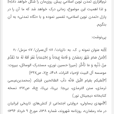
نرم‌افزاری تمدن نوین اسلامیِ پیشِ روی‌مان را شکل خواهد داد[۱۰]
و لذا اهمیت این موضوع، زمانی درک خواهد شد که ما آن را در
پازل «تمدن نوین اسلامی» تفسیر نموده و با «نگاه تمدنی» به آن
بنگریم.
پی‌نوشت:
[۱]به عنوان نمونه ر. ک. به: ذاریات/ ۱۸؛ آل‌عمران/ ۱۷؛ مزمل/ ۲٫
[۲]مَنْ صَامَ شَهْرَ رَمَضَانَ وَ قَامَهُ إِیمَاناً وَ اِحْتِسَاباً غَفَرَ اَللَّهُ لَهُ مَا تَقَدَّمَ
مِنْ ذَنْبِهِ وَ مَا تَأَخَّرَ. (میرزا حسین نوری، مستدرک الوسائل، بیروت:
موسسه آل البیت لإحیاء التراث، ۱۴۰۸، ج۷، ص۳۹۷)
[۳]علیکم بقیام اللّیل فانّه دأب الصّالحین قبلکم. (محمدبن‌عیسی
ترمذی، سنن الترمذی، بی‌جا: بی‌نا، بی‌تا، ج۵، ص۲۱۲؛ نسخه
کتابخانه دیجیتال نور.)
[۴]مهدی یساولی، «روایتی اجتماعی از کنش‌های تاریخی ایرانیان
در ماه رمضان»، روزنامه شهروند، شماره ۱۱۳۸، مورخ ۹ خرداد ۱۳۹۶؛