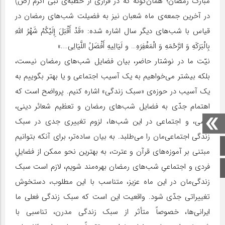
مبارک رمضان؛ همان‌گونه که در فرازی از خطبه‌ی نبی اکرم (ص)
در آخرین جمعه‌ی ماه شعبان نیز به فضیلت شب‌های رمضان در
قیاس با شب‌های دیگر سال اشاره شده: «قَدْ أَقْبَلَ إِلَیْکُمْ شَهْرُ اللَّهِ
بِالْبَرَکَهِ وَ الرَّحْمَهِ وَ الْمَغْفِرَهِ… و لَیَالِیهِ أَفْضَلُ اللَّیَالِی….»
نیّت ما در نوشتار حاضر، بیان فضایل شب‌های رمضان نیست،
بلکه بیشتر می‌خواهیم به یک آسیب اجتماعی و یا بهتر بگوییم به
یک آسیب در حوزه‌ی «سبک زندگی» اشاره کنیم. پرواضح است که
اهتمام جدّی به فضایل شب‌های رمضان و تعظیم شعائر دینی،
علمی، و اجتماعی در این شب‌ها، لزوم تغییری جدی در سبک
زندگی اجتماعی‌مان را می‌طلبد. به بیان ساده‌تر، برای آنکه بتوانیم
صفحه اصلی
مبتنی بر آموزه‌های قرآن و عترت، به بهترین نحو ممکن از فضایلِ
فردی و اجتماعیِ شب‌های رمضان بهره‌مند شویم، لازم است سبک
اینستاگرام
زندگی‌مان در این ماه عزیز، متناسب با این مطلوب، دستخوش
تغییراتی جدّی شود. واقعیت این است که سبک زندگی فعلی ما
ایرانی‌ها، خصوصاً متأثر از سبک زندگی مدرن، تناسبی با