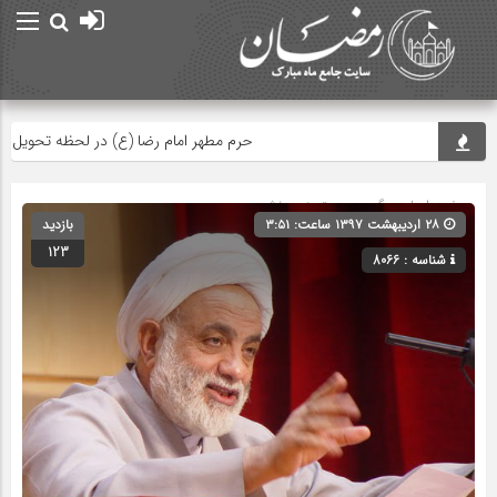
حرم مطهر امام رضا (ع) در لحظه تحویل سال
صفحه اصلی
» گروه » دسته‌بندی نشده
۲۸ اردیبهشت ۱۳۹۷ ساعت: ۳:۵۱
بازدید
123
شناسه : 8066