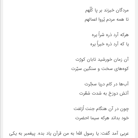
مردگان خیزند بر پا کُلُهم
تا همه مردم یُروا اعمالهم
هرکه آرد ذره شراً یره
یا که آرد ذره خیراً یره
آن زمان خورشید تابان کورّت
کوه‌های سخت و سنگین سیّرت
آب‌ها در کام دریا سجّرت
آتش دوزخ به شدت سُعّرت
چون در آن هنگام جنت اُزلفت
خود بداند هرکه سیما احضرت
عربی آمد گفت: یا رسول الله! به من قرآن یاد بده. پیغمبر به یکی