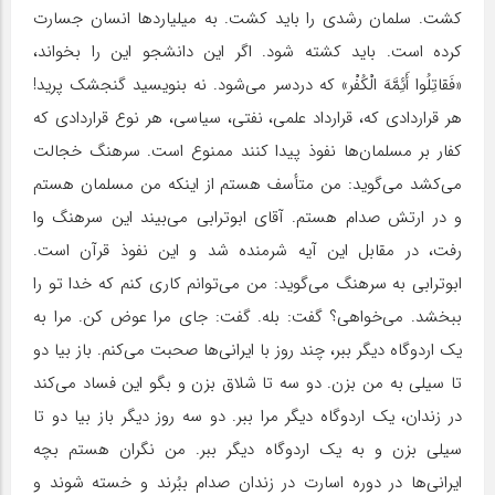
کشت. سلمان رشدی را باید کشت. به میلیاردها انسان جسارت
کرده است. باید کشته شود. اگر این دانشجو این را بخواند،
«فَقاتِلُوا أَئِمَّهَ الْکُفْر» که دردسر می‌شود. نه بنویسید گنجشک پرید!
هر قراردادی که، قرارداد علمی، نفتی، سیاسی، هر نوع قراردادی که
کفار بر مسلمان‌ها نفوذ پیدا کنند ممنوع است. سرهنگ خجالت
می‌کشد می‌گوید: من متأسف هستم از اینکه من مسلمان هستم
و در ارتش صدام هستم. آقای ابوترابی می‌بیند این سرهنگ وا
رفت، در مقابل این آیه شرمنده شد و این نفوذ قرآن است.
ابوترابی به سرهنگ می‌گوید: من می‌توانم کاری کنم که خدا تو را
ببخشد. می‌خواهی؟ گفت: بله. گفت: جای مرا عوض کن. مرا به
یک اردوگاه دیگر ببر، چند روز با ایرانی‌ها صحبت می‌کنم. باز بیا دو
تا سیلی به من بزن. دو سه تا شلاق بزن و بگو این فساد می‌کند
در زندان، یک اردوگاه دیگر مرا ببر. دو سه روز دیگر باز بیا دو تا
سیلی بزن و به یک اردوگاه دیگر ببر. من نگران هستم بچه
ایرانی‌ها در دوره اسارت در زندان صدام ببُرند و خسته شوند و