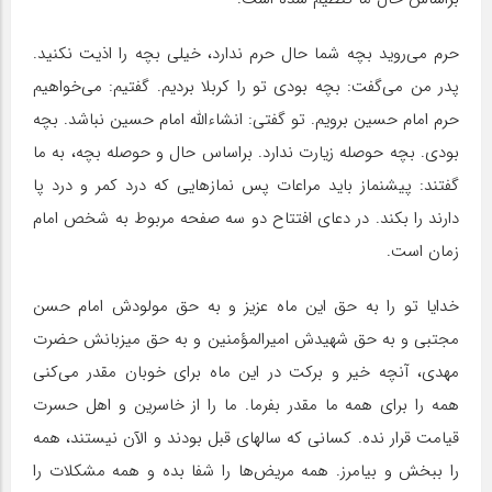
حرم می‌روید بچه شما حال حرم ندارد، خیلی بچه را اذیت نکنید.
پدر من می‌گفت: بچه بودی تو را کربلا بردیم. گفتیم: می‌خواهیم
حرم امام حسین برویم. تو گفتی: انشاءالله امام حسین نباشد. بچه
بودی. بچه حوصله زیارت ندارد. براساس حال و حوصله بچه، به ما
گفتند: پیشنماز باید مراعات پس نمازهایی که درد کمر و درد پا
دارند را بکند. در دعای افتتاح دو سه صفحه مربوط به شخص امام
زمان است.
خدایا تو را به حق این ماه عزیز و به حق مولودش امام حسن
مجتبی و به حق شهیدش امیرالمؤمنین و به حق میزبانش حضرت
مهدی، آنچه خیر و برکت در این ماه برای خوبان مقدر می‌کنی
همه را برای همه ما مقدر بفرما. ما را از خاسرین و اهل حسرت
قیامت قرار نده. کسانی که سالهای قبل بودند و الآن نیستند، همه
را ببخش و بیامرز. همه مریض‌ها را شفا بده و همه مشکلات را