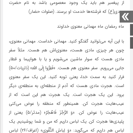
از پیغمبر هم باید یک وجود معصومی باشد به نام حضرت
مهدی(ع) که فرشته‌ها خدمت او برسند. (صلوات حضار)
ماه رمضان ماه مهمانی معنوی خداوند
صفحه اصلی
با این آیه می‌توانید گفتگو کنید. مهمانی خداست. مهمانی معنوی،
اینستاگرام
چون هر چیزی مادی هست، معنوی‌اش هم هست. مثلاً سفر
مادی هست که سوار ماشین می‌شویم و یا با هواپیما و قطار
جایی می‌رویم. سفر معنوی هم هست. «فَفِرُّوا إِلَى اللَّهِ» (ذاریات/۵۰)
فرار کنید به سمت خدا، یعنی توبه کنید. این یک سفر معنوی
است. هجرت مادی هست که آدم از منطقه‌ای به منطقه‌ی دیگر
برود. این یک هجرت است. یک هجرت هم این است که از
عیب‌هایت هجرت کن. همینطور که منطقه را عوض می‌کنی
عیب‌هایت را عوض کن. «وَ الرُّجْزَ فَاهْجُرْ» (مدثر/۵) یعنی از
پلیدی‌ها هجرت کن. یک لباس داریم که من و شما پوشیدیم. یک
لباس هم داریم که می‌گوید: «وَ لِباسُ‏ التَّقْوى» (اعراف/۲۶) لباس