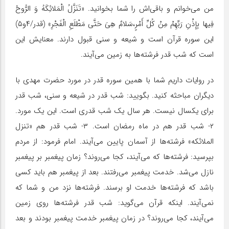
من می‌خوانم و باقی‌اش را شما بخوانید. «تَنَزَّلُ‏ الْمَلائِکَهُ وَ الرُّوحُ
فِیها بِإِذْنِ رَبِّهِمْ مِنْ کُلِّ أَمْرٍ،سَلامٌ هِیَ حَتَّى مَطْلَعِ الْفَجْرِ» (قدر/۴و۵)
این سوره قرآن است و شیعه و سنی قبول دارند. معنایش این
است که شب قدر فرشته‌ها به زمین می‌آیند.
در روایات داریم شما با همین سوره قدر در مورد حضرت مهدی با
دیگران مباحثه کنید. بگویید: شب قدر در شیعه و سنی، شب قدر
برای یکسال نیست. هر سال یک شب قدری است. این یک مورد.
۲- شب قدر هم در ماه رمضان است. ۳- شب قدر هم «تنزل
الملائکه» فرشته‌ها از آسمان پایین می‌آیند. امام فرمود: از مردم
بپرسید: فرشته‌ها که می‌آیند، کجا می‌روند؟ زمان پیغمبر بر پیغمبر
نازل می‌شد. خدمت پیغمبر می‌رفتند. بعد از پیغمبر هم باید کسی
باشد که فرشته‌ها خدمت او برسند. فرشته‌ها نزد من و شما که
نمی‌آیند. اینکه قرآن می‌گوید: شب قدر فرشته‌ها روی زمین
می‌آیند، کجا می‌روند؟ در زمان پیغمبر خدمت پیغمبر بودند و بعد