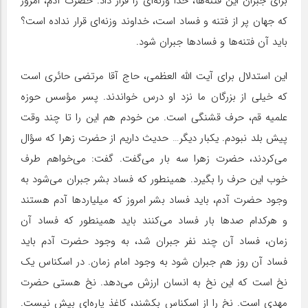
برای جبران این فتنه‌ها، خدا وزنه‌ای را قرار داد. حضرت آدم، امروز
که جهان پر از فتنه و فساد است، خداوند وزنه‌ای قرار نداده است؟
باید آن فتنه‌‌ها و فسادها جبران شود.
این استدلال برای آیت الله العظمی، حاج آقا مرتضی حائری است
که خیلی از بزرگان ما نزد او درس خواندند. پسر مؤسس حوزه
علمیه قم، حرف قشنگی است. من خودم هم این را تا چند وقت
پیش بلد نبودم. یکبار دیگر… حدیث داریم از حضرت زهرا که سؤال
می‌کردند، حضرت زهرا سه بار می‌گفت. گفت: می‌خواهم طرف
خوب این حرف را بگیرد. همینطور که فساد بشر جبران می‌شود به
وجود حضرت آدم، باید فساد بشر امروز که میلیاردها آدم هستند
و هرکدام صدها بار فساد می‌کنند باید همینطور که فساد آن
زمان، فساد آن چند نفر جبران شد، به وجود حضرت آدم باید
فساد آن روز هم جبران شود به وجود امام زمان. در اسکناس یک
نخ است که این نخ به انسان ارزش می‌دهد. نخ هستی حضرت
مهدی است. نخ را از اسکناس بکشند، کاغذ پاره‌ای بیش نیست.