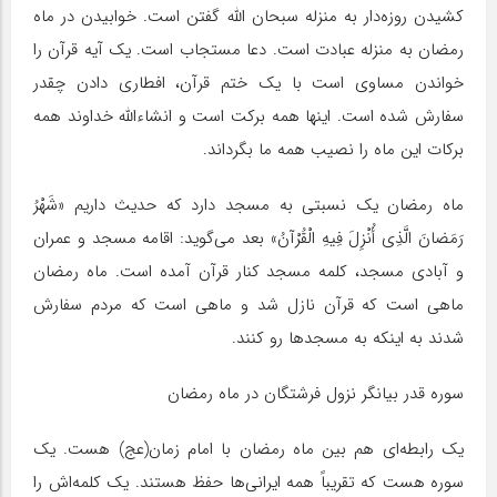
کشیدن روزه‌دار به منزله سبحان الله گفتن است. خوابیدن در ماه
رمضان به منزله عبادت است. دعا مستجاب است. یک آیه قرآن را
خواندن مساوی است با یک ختم قرآن، افطاری دادن چقدر
سفارش شده است. اینها همه برکت است و انشاءالله خداوند همه
برکات این ماه را نصیب همه ما بگرداند.
ماه رمضان یک نسبتی به مسجد دارد که حدیث داریم «شَهْرُ
رَمَضانَ الَّذِی‏ أُنْزِلَ‏ فِیهِ الْقُرْآنُ» بعد می‌گوید: اقامه مسجد و عمران
و آبادی مسجد، کلمه مسجد کنار قرآن آمده است. ماه رمضان
ماهی است که قرآن نازل شد و ماهی است که مردم سفارش
شدند به اینکه به مسجدها رو کنند.
سوره قدر بیانگر نزول فرشتگان در ماه رمضان
یک رابطه‌ای هم بین ماه رمضان با امام زمان(عج) هست. یک
سوره هست که تقریباً همه ایرانی‌ها حفظ هستند. یک کلمه‌اش را