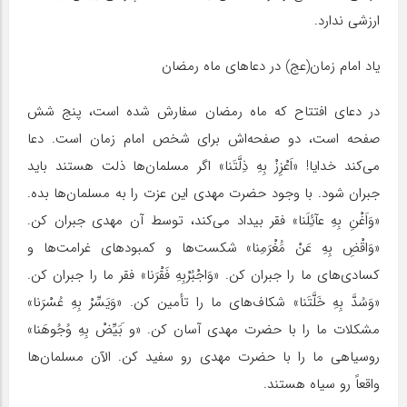
ارزشی ندارد.
یاد امام زمان(عج) در دعاهای ماه رمضان
در دعای افتتاح که ماه رمضان سفارش شده است، پنج شش
صفحه است، دو صفحه‌اش برای شخص امام زمان است. دعا
می‌کند خدایا! «اَعْزِزْ بِهِ ذِلَّتَنا» اگر مسلمان‌ها ذلت هستند باید
جبران شود. با وجود حضرت مهدی این عزت را به مسلمان‌ها بده.
«وَاَغْنِ بِهِ عآئِلَنا» فقر بیداد می‌کند، توسط آن مهدی جبران کن.
«وَاقْضِ بِهِ عَنْ مَُغْرَمِنا» شکست‌ها و کمبودهای غرامت‌ها و
کسادی‌های ما را جبران کن. «وَاجْبُرْبِهِ فَقْرَنا» فقر ما را جبران کن.
«وَسُدَّ بِهِ خَلَّتَنا» شکاف‌های ما را تأمین کن. «وَیَسِّرْ بِهِ عُسْرَنا»
مشکلات ما را با حضرت مهدی آسان کن. «و َبَیِّضْ بِهِ وُجُوهَنا»
روسیاهی ما را با حضرت مهدی رو سفید کن. الآن مسلمان‌ها
واقعاً رو سیاه هستند.