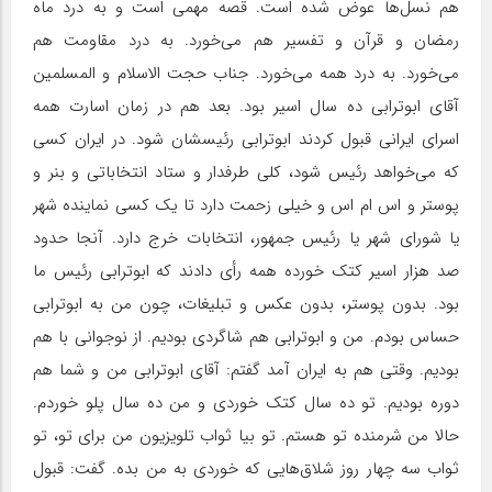
هم نسل‌ها عوض شده است. قصه مهمی است و به درد ماه
رمضان و قرآن و تفسیر هم می‌خورد. به درد مقاومت هم
می‌خورد. به درد همه می‌خورد. جناب حجت الاسلام و المسلمین
آقای ابوترابی ده سال اسیر بود. بعد هم در زمان اسارت همه
اسرای ایرانی قبول کردند ابوترابی رئیسشان شود. در ایران کسی
که می‌خواهد رئیس شود، کلی طرفدار و ستاد انتخاباتی و بنر و
پوستر و اس ام اس و خیلی زحمت دارد تا یک کسی نماینده شهر
یا شورای شهر یا رئیس جمهور، انتخابات خرج دارد. آنجا حدود
صد هزار اسیر کتک خورده همه رأی دادند که ابوترابی رئیس ما
بود. بدون پوستر، بدون عکس و تبلیغات، چون من به ابوترابی
حساس بودم. من و ابوترابی هم شاگردی بودیم. از نوجوانی با هم
بودیم. وقتی هم به ایران آمد گفتم: آقای ابوترابی من و شما هم
دوره بودیم. تو ده سال کتک خوردی و من ده سال پلو خوردم.
حالا من شرمنده تو هستم. تو بیا ثواب تلویزیون من برای تو، تو
ثواب سه چهار روز شلاق‌هایی که خوردی به من بده. گفت: قبول