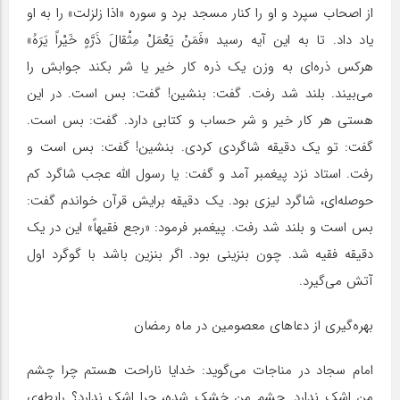
از اصحاب سپرد و او را کنار مسجد برد و سوره «اذا زلزلت» را به او
یاد داد. تا به این آیه رسید «فَمَنْ یَعْمَلْ مِثْقالَ ذَرَّهٍ خَیْراً یَرَهُ»
هرکس ذره‌ای به وزن یک ذره کار خیر یا شر بکند جوابش را
می‌بیند. بلند شد رفت. گفت: بنشین! گفت: بس است. در این
هستی هر کار خیر و شر حساب و کتابی دارد. گفت: بس است.
گفت: تو یک دقیقه شاگردی کردی. بنشین! گفت: بس است و
رفت. استاد نزد پیغمبر آمد و گفت: یا رسول الله عجب شاگرد کم
حوصله‌ای، شاگرد لیزی بود. یک دقیقه برایش قرآن خواندم گفت:
بس است و بلند شد رفت. پیغمبر فرمود: «رجع فقیهاً» این در یک
دقیقه فقیه شد. چون بنزینی بود. اگر بنزین باشد با گوگرد اول
آتش می‌گیرد.
بهره‌گیری از دعاهای معصومین در ماه رمضان
امام سجاد در مناجات می‌گوید: خدایا ناراحت هستم چرا چشم
من اشک ندارد. چشم من خشک شده، چرا اشک ندارد؟ رابطه‌ی