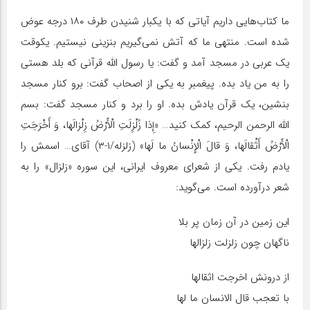
ما کتاب‌هایی داریم آیاتی که با یکبار شنیدن طرف ۱۸۰ درجه عوض
شده است. منتهی ما که آتش نمی‌گیریم بنزینی نیستیم. یکوقت
یک عربی در مسجد آمد و گفت: یا رسول الله قرآنی که بلد هستی
را به من یاد بده. پیغمبر به یکی از اصحاب گفت: برو کنار مسجد
بنشین، یک قرآن یادش بده. او را برد و کنار مسجد گفت: بسم
الله الرحمن الرحیم، کمک کنید… «إِذا زُلْزِلَتِ‏ الْأَرْضُ زِلْزالَها، وَ أَخْرَجَتِ
الْأَرْضُ أَثْقالَها، وَ قالَ الْإِنْسانُ ما لَها» (زلزله/۱-۳) آقای… اسمش را
یادم رفت. یکی از شعرای معروف ایرانی، این سوره «زلزال» را به
شعر درآورده است. می‌گوید:
این زمین در آن زمان پر بلا
ناگهان چون زلزلت زلزالها
از درونش اخرجت اثقالها
با تعجب قال الانسان ما لها