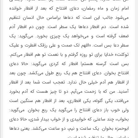
امام زمان و ماه رمضان، دعای افتتاح که بعد از افطار خوانده
می‌شود جالب این است که دعاها براساس حال انسان تنظیم
شده است. دم افطار دعاها یک سطر است. چون دم افطار آدم
ضعف گرفته‌ است و می‌خواهد یک چیزی بخورد. می‌گوید: یک
سطر دعا بس است. «اللهم لک صمت و علی رزقک افطرت و علیک
توکلت» خدایا برای تو روزه گرفتم و با نعمت تو هم افطار می‌کنم.
بس است گرسنه هستم! افطار که کردی می‌گوید: حالا دعای
افتتاح بخوان. دعای افتتاح هم یک ربع طول می‌کشد. چون بعد
از افطار هم آدم خیلی حال ندارد. تعجب است شما بعد از افطار
آمدید. من که با زحمت می‌آیم. دو تا چیز هست که آدم بخورد
می‌افتد، یکی گلوله، یکی افطاری، بعد از افطار هم سنگین است
ولی خوب باز دعای افتتاح را می‌گوید یک ربع بخوان. می‌گوید:
بخواب، چند ساعتی که خوابیدی و از خواب بیدار شدی، حالا دعای
ابوحمزه بخوان. یک ساعت و نیم، دو ساعت می‌کشد. یعنی دعاها
براساس حال ما تنظیم شده است.