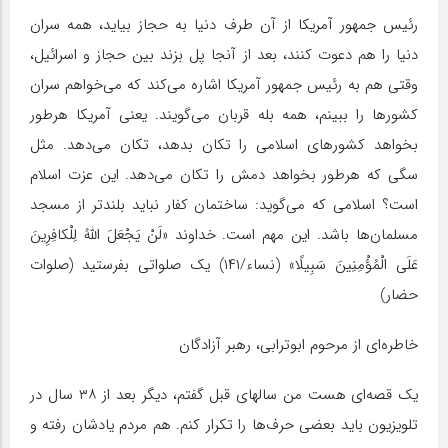
رئیس جمهور آمریکا از آن طرف دنیا به حجاز بیاید، همه سران
دنیا را هم دعوت کنند، بعد از آنجا پل بزند بین حجاز و اسرائیل،
وقتی هم به رئیس جمهور آمریکا اشاره می‌کند که می‌خواهم سران
کشورها را ببینم، همه بله قربان می‌گویند. یعنی آمریکا هرطور
بخواهد کشورهای اسلامی را تکان بدهد، تکان می‌دهد. مثل
سگی که هرطور بخواهد دمش را تکان می‌دهد. این عزت اسلام
است؟ اسلامی که می‌گوید: ساختمان کفار نباید بلندتر از مسجد
مسلمان‌ها باشد. این مهم است. خداوند «لَنْ یَجْعَلَ اللَّهُ لِلْکافِرِینَ‏
عَلَى الْمُؤْمِنِینَ سَبِیلًا» (نساء/۱۴۱) یک صلواتی بفرستید (صلوات
حضار)
خاطره‌ای از مرحوم ابوترابی، رهبر آزادگان
یک قصه‌ای هست من سالهای قبل گفتم، دیگر بعد از ۳۸ سال در
تلویزیون باید بعضی حرف‌ها را تکرار کنم. هم مردم یادشان رفته و