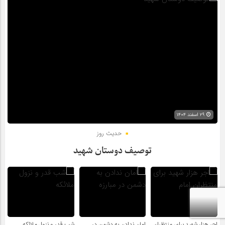
۲۹ اسفند ۱۴۰۴
حدیث روز
توصیف دوستان شهید
اجر هزار شهید برای منتظران
امان ندادن به دشمن در
شب قدر و نزول ملائکه