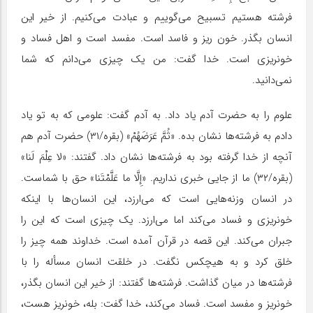
فرشته هستیم تسبیح می‌گوییم و عبادت می‌کنیم. از خیر این
انسان بگذر. خون ریز و فاسد است. مفسد است و اهل فساد و
خونریزی است. خدا گفت: من یک چیزی می‌دانم که شما
نمی‌دانید.
علوم را به حضرت آدم یاد داد. به آدم گفت: علومی که به تو یاد
دادم به فرشته‌ها نشان بده. «ثُمَّ عَرَضَهُمْ» (بقره/۳۱) حضرت آدم هم
آنچه از خدا گرفته بود به فرشته‌ها نشان داد. گفتند: «لا عِلْمَ لَنا»
(بقره/۳۲) ما از جایی خبری نداریم. «إِلَّا ما عَلَّمْتَنا» حق با شماست.
در انسان وزنه‌هایی است که می‌ارزد، این انسان‌ها با اینکه
خونریزی و فساد می‌کند اما می‌ارزد. یک چیزی است که این را
جبران می‌کند. این قصه در قرآن آمده است. خداوند همه چیز را
خلق کرد و به هیچکس نگفت. در خلقت انسان مسأله را با
فرشته‌ها در میان گذاشت. فرشته‌ها گفتند: از خیر این انسان بگذر،
خونریز و مفسد است. فساد می‌کند، خدا گفت: بله، خونریز هست،