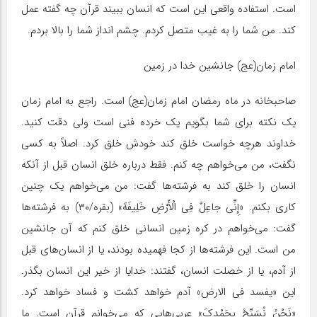
است. استفاده واقعی این است که انسان ببیند قرآن چه گفته عمل
کند. من شما را به غیب متصل کردم. چشم انداز شما را بالا بردم.
امام زمان(عج) جانشین خدا در زمین
صاحبخانه در ماه رمضان امام زمان(عج) است. راجع به امام زمان
یک نکته برای شما بگویم یک خرده فنی است ولی دقت کنید.
خداوند هرچه خواست خلق کند خودش خلق کرد. اصلاً به کسی
نگفت، من می‌خواهم چه کنم. فقط درباره‌ خلق انسان قبل از آنکه
انسان را خلق کند به فرشته‌ها گفت: من می‌خواهم یک چنین
کاری بکنم. «إِنِّی جاعِلٌ‏ فِی الْأَرْضِ خَلِیفَهً» (بقره/۳۰) به فرشته‌ها
گفت: می‌خواهم در کره زمین انسانی خلق کنم که آن جانشین
من است. این فرشته‌ها از کجا فهمیده بودند، یا از انسان‌های قبل
از آدم، یا از خصلت انسان، گفتند: خدایا از خیر این انسان بگذر.
این «یفسد فی الارض» آدم خواهد کشت و فساد خواهد کرد.
«نَحْنُ نُسَبِّحُ بِحَمْدِکَ» عربی‌هایی که می‌خوانم قرآن است. ما