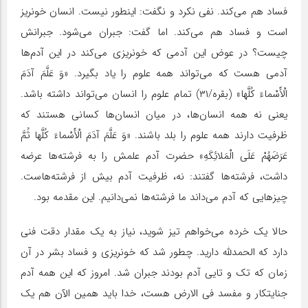
فساد هم می‌کند. نفی نکرد و نگفت: اینطور نیست. انسان خونریز
است و فساد هم می‌کند. اما گفت: جبران می‌شود. جبرانش
چیست؟ در عوض این آدمی که خونریزی می‌کند در این آدم‌ها
آدمی هست که می‌تواند همه علوم را یاد بگیرد. «وَ عَلَّمَ‏ آدَمَ‏
الْأَسْماءَ کُلَّها» (بقره/۳۱) تمام علوم را انسان می‌تواند داشته باشد.
یعنی نه همه انسان‌ها، در میان انسان‌ها کسانی هستند که
ظرفیت دارند همه علوم را بلد باشند. «وَ عَلَّمَ‏ آدَمَ‏ الْأَسْماءَ کُلَّها ثُمَّ
عَرَضَهُمْ عَلَى الْمَلائِکَهِ» حضرت آدم علمش را به فرشته‌ها عرضه
داشت، فرشته‌ها گفتند: نه، ظرفیت آدم بیش از فرشته‌هاست.
چیزهایی که آدم می‌داند ما فرشته‌ها نمی‌دانیم. این مقدمه بود.
حالا یک خرده می‌خواهم تیز شوید، نیاز به یک مقدار دقت فنی
دارد که الحمدلله دارید. چطور شد که خونریزی و فساد بشر در آن
زمان که تک و تایی آدم بودند جبران شد. امروز که این همه آدم
جنایتکار و مفسد فی الارض هست، خدا باید همین الآن هم یک