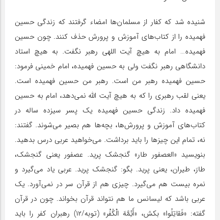
شنیده شد که کفار از مسلمان‌ها امضاء گرفتند که زندگی حسین
فهمیده را از کتاب‌های آموزش و پرورش حذف کنند. چون حسین
فهمیده… امام به هیچ آیت اللهی رهبر نگفت. به هیچ استاد
دانشگاهی رهبر نگفت ولی به حسین فهمیده، امام خمینی فرمود:
حسین فهمیده رهبر من است. رهبر من حسین فهمیده است.
یعنی لقب رهبری را که به هیچ آیت الله نمی‌دهد، امام به حسین
فهمیده داد. زندگی حسین فهمیده یک پسر سیزده ساله در
کتاب‌های آموزش و پرورش‌ها، بچه‌ها هم بصیر می‌شوند. گفتند:
نه، تمام این چیزها را باید برداشت. می‌خواهید عربی درس بدهید.
بنویسید «العصفور طار» گنجشک پرید. عصفور یعنی گنجشک،
طارَ، طیران، یعنی پرید. بگو: گنجشک پرید. عربی یاد می‌گیرد و
نمره بیست هم می‌گیرد. چیزی هم از قرآن سر در نمی‌آورد. یک
عربی باشد که لیسانس ما هم نتواند قرآن بخواند. چون در قرآن
گفته: «فَقاتِلُوا» بکش، «أَئِمَّهَ الْکُفْر» (توبه/۱۲) رهبران کفر را باید