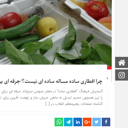
صفحه اصلی
اینستاگرام
چرا افطاری ساده مساله ساده ای نیست؟/جرقه ای ب
گسترش فرهنگ “افطاری ساده” در معابر عمومی میتواند جرقه ای برای 
را نیز همچون محرم تبدیل به ماهی جریان ساز و نهضت آفرین برای نز
گذشته صفحات رهبرمعظم انقلاب در […]