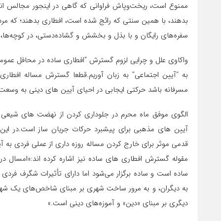
ممنوع است، ریخت‌وپاش فراوانی که گاهی در اینجور مجالس انج
بدهند، با همین سنتی که رائج شده است، افطاری بدهند؛ که مردم را
سفره‌های رایگان و با بذل و بخشش و گشاده‌دستی، در کوچه‌ها، در
واکاوی علل و چرایی لزوم گسترش “افطاری ساده در محافل عمومی” 
به “آیین اجتماعی” به زبان آوریم.قطعا گسترش مساله افطا
مسرفانه باشد حرکتی ایجابی در احیای آیین های دینی به وسع
الگوی موفق ماه محرم در جلوداری کردن از نهضت های شیعی و
آیین های مذهبی برای پیشبرد حرکات جریان ساز است.در این 
قدمی موثر برای خارج کردن مساله روزه داری از عملی فردی به آیی
مقوله گسترش افطاری های ساده نیز اشاره کرده اند:«امسال در م
ساده است و ساده برگزار می‌شود اما دارای تأثیرات شگرف فردی
به دیگران، و به مرور ساخت شهری بر مبنای شاخص‌های یک شهر 
دیگری بر مبنای «دین» و آموزه‌های دینی است.»