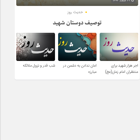
۲۹ اسفند ۱۴۰۴
حدیث روز
توصیف دوستان شهید
اجر هزار شهید برای
امان ندادن به دشمن در
شب قدر و نزول ملائکه
منتظران امام زمان(عج)
مبارزه