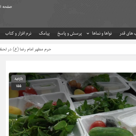
صفحه ا
های قدر
نواها و نماها
پرسش و پاسخ
پیامک
نرم افزار و کتاب
حرم مطهر امام رضا (ع) در لحظه تحویل سال
بازدید
155