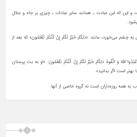
 و این که این عبادت ـ همانند سایر عبادات ـ چیزى بر جاه و جلال
‌شود.
ورد، مانند: «ذلِکُمْ خَیْرٌ لَکُمْ إِنْ کُنْتُمْ تَعْلَمُونَ» که بعد از
عْبُدُوا اللّهَ وَ اتَّقُوهُ ذلِکُمْ خَیْرٌ لَکُمْ إِنْ کُنْتُمْ تَعْلَمُونَ: «او به بت پرستان
بهتر است اگر بدانید».
خطاب به همه روزه‌داران است نه گروه خاصى از آنها.