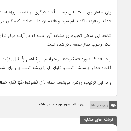
ولى ظاهر این است: این جمله تأکید دیگرى بر فلسفه روزه است،
خدا نمى‌افزاید بلکه تمام سود و فایده آن عاید عبادت کنندگان مى
شاهد این سخن تعبیرهاى مشابه آن است که در آیات دیگر قرآن به چشم مى‌خ
حکم وجوب نماز جمعه ذکر شده است.
و در آیه ۱۶ سوره «عنکبوت» مى‌خوانیم: وَ إِبْراهیمَ إِذْ قالَ لِقَوْمِهِ ا
گفت: خدا را پرستش کنید و تقواى او را پیشه کنید، این براى شما 
و به این ترتیب، روشن مى‌شود: جمله «أَنْ تَصُومُوا خَیْرٌ لَکُمْ» 
این مطلب بدون برچسب می باشد.
برچسب ها
نوشته های مشابه