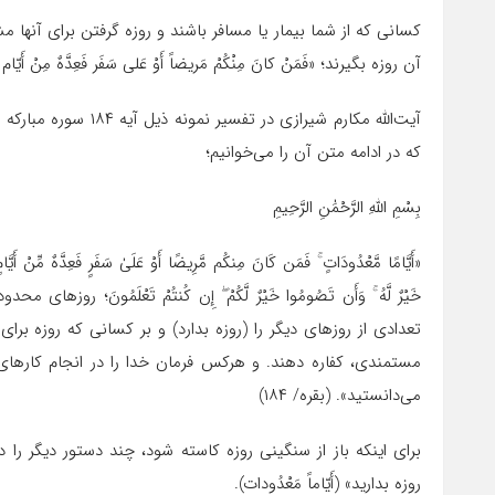
کسانى که از شما بیمار یا مسافر باشند و روزه گرفتن براى آنها 
آن روزه بگیرند؛ «فَمَنْ کانَ مِنْکُمْ مَریضاً أَوْ عَلى سَفَر فَعِدَّهٌ مِنْ أَیّام أُ
آیت‌الله مکارم شیرازی
که در ادامه متن آن را می‌خوانیم؛
بِسْمِ اللَّهِ الرَّحْمَٰنِ الرَّحِیمِ
«أَیَّامًا مَّعْدُودَاتٍ ۚ فَمَن کَانَ مِنکُم مَّرِیضًا أَوْ عَلَىٰ سَفَرٍ فَعِدَّهٌ مِّنْ أَیَّ
خَیْرٌ لَّهُ ۚ وَأَن تَصُومُوا خَیْرٌ لَّکُمْ ۖ إِن کُنتُمْ تَعْلَمُونَ؛‌
تعدادى از روزهاى دیگر را (روزه بدارد) و بر کسانى که روزه بر
مستمندى، کفاره دهند. و هرکس فرمان خدا را در انجام کارها
مى‌دانستید». (بقره/ ۱۸۴)
براى اینکه باز از سنگینى روزه کاسته شود، چند دستور دیگر را 
روزه بدارید» (أَیّاماً مَعْدُودات).