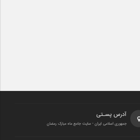
آدرس پسـتی
جمهوری اسلامی ایران - سایت جامع ماه مبارک رمضان