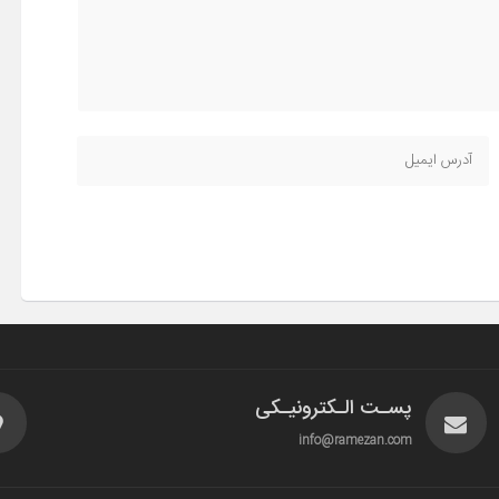
پسـت الـکترونیـکی
info@ramezan.com