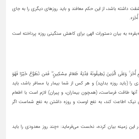
مشقت داشته باشد، از این حکم معافند و باید روزهاى دیگرى را به جاى
خَرَ».
 در تفسیر نمونه ذیل آیه ۱۸۴ سوره مبارکه «بقره» به بیان دستورات الهی برای کاهش سنگینى روزه پرداخته است
امٍ أُخَرَ ۚ وَعَلَى الَّذِینَ یُطِیقُونَهُ فِدْیَهٌ طَعَامُ مِسْکِینٍ ۖ فَمَن تَطَوَّعَ خَیْرًا فَهُوَ
 روزهاى محدودى را (باید روزه بدارید) و هر کس از شما بیمار یا مسافر باشد، باید
اى آنها طاقت فرساست، (همچون بیماران، و پیران) لازم است با اطعام
ى نیک اطاعت کند، به نفع اوست و روزه داشتن به نفع شماست اگر
در این زمینه بیان کرده، نخست مى‌فرماید: «چند روز معدودى را باید