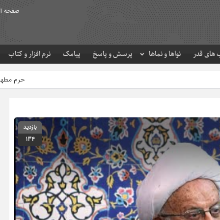
صفحه ا
های قدر
نواها و نماها
پرسش و پاسخ
پیامک
نرم افزار و کتاب
حرم مطهر امام رضا (ع) در لحظه 
بازدید
134