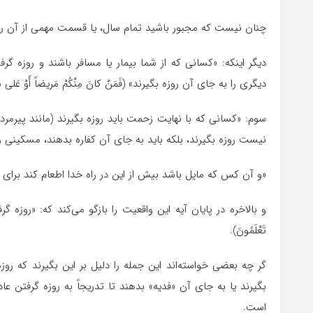
چنان نیست که مجبور باشید تمام سال، یا قسمت مهمى از آن را رو
دیگر اینکه: «کسانى که از شما بیمار یا مسافر باشند و روزه گر
دیگرى را به جاى آن روزه بگیرند» (فَمَنْ کانَ مِنْکُمْ مَریضاً أَوْ عَلى سَفَر فَ
سوم: «کسانى که با نهایت زحمت باید روزه بگیرند (مانند پیرمردا
نیست روزه بگیرند، بلکه باید به جاى آن کفاره بدهند، مسکینى را اطعام کن
«و آن کس که مایل باشد بیش از این در راه خدا اطعام کند براى او بهتر است»
و بالاخره در پایان آیه این واقعیت را بازگو مى‌کند که: «روزه گرفتن برا
تَعْلَمُونَ).
گر چه بعضى خواسته‌اند این جمله را دلیل بر این بگیرند که رو
بگیرند یا به جاى آن «فدیه» بدهند تا تدریجاً به روزه گرفتن
است.