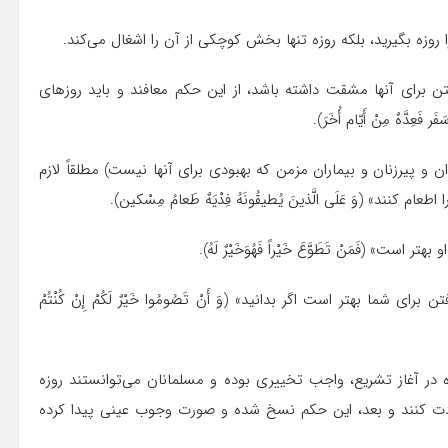
زه بگیرید، بلکه روزه تنها بخش کوچکى از آن را اشغال مى‌کند.
فتن براى آنها مشقت داشته باشد، از این حکم معافند و باید روزهاى
عِدَّهٌ مِنْ أَیّام أُخَرَ).
ن و پیرزنان و بیماران مزمن که بهبودى براى آنها نیست) مطلقاً لازم
ند» (وَ عَلَى الَّذینَ یُطیقُونَهُ فِدْیَهٌ طَعامُ مِسْکین).
 (فَمَنْ تَطَوَّعَ خَیْراً فَهُوَخَیْرٌ لَهُ).
ى شما بهتر است اگر بدانید» (وَ أَنْ تَصُومُوا خَیْرٌ لَکُمْ إِنْ کُنْتُمْ
زه در آغاز تشریع، واجب تخییرى بوده و مسلمانان مى‌توانستند روزه
 عادت کنند و بعد، این حکم نسخ شده و صورت وجوب عینى پیدا کرده