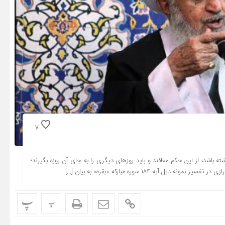
7
ته باشد، از این حکم معافند و باید روزهاى دیگرى را به جاى آن روزه بگیرند؛
نه ذیل آیه ۱۸۴ سوره مبارکه «بقره» به بیان […]
پ
پ