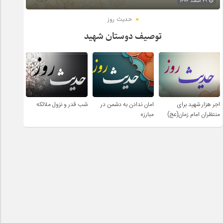
۲۹ اسفند ۱۴۰۴
حدیث روز
توصیف دوستان شهید
اجر هزار شهید برای
امان ندادن به دشمن در
شب قدر و نزول ملائکه
منتظران امام زمان(عج)
مبارزه