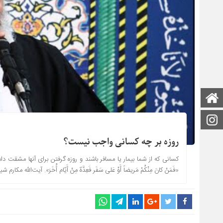
صفحه اصلی
اینستاگرام
روزه بر چه کسانی واجب نیست؟
کسانى که از شما بیمار یا مسافر باشند و روزه گرفتن براى آنها مشقت داش
«فَمَنْ کانَ مِنْکُمْ مَریضاً أَوْ عَلى سَفَر فَعِدَّهٌ مِنْ أَیّام أُخَرَ». آیت‌الله مکارم شیرازی در تفسیر نمو