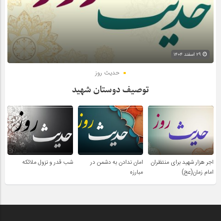
۲۹ اسفند ۱۴۰۴
حدیث روز
توصیف دوستان شهید
اجر هزار شهید برای منتظران
امان ندادن به دشمن در
شب قدر و نزول ملائکه
امام زمان(عج)
مبارزه