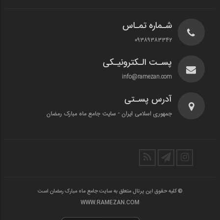
شـماره تمـاس
۰۹۳۸۹۳۸۳۳۴۲
پسـت الـکترونیـکی
info@ramezan.com
آدرس پسـتی
جمهوری اسلامی ایران - سایت جامع ماه مبارک رمضان
© کلیه حقوق این پرتال متعلق به سایت جامع ماه مبارک رمضان است
WWW.RAMEZAN.COM