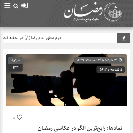
حرم مطهر امام رضا (ع) در لحظه تحویل سا
صفحه اصلی
» گروه » دسته‌بندی نشده
۲۹ خرداد ۱۳۹۵ ساعت: ۵:۴۹
بازدید
123
شناسه : 5613
4
نمادها؛ رایج‌ترین الگو در عکاسی رمضان