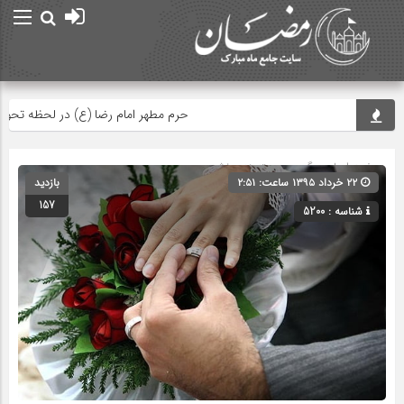
حرم مطهر امام رضا (ع) در لحظه تحویل سا
صفحه اصلی
» گروه » دسته‌بندی نشده
۲۲ خرداد ۱۳۹۵ ساعت: ۲:۵۱
بازدید
157
شناسه : 5200