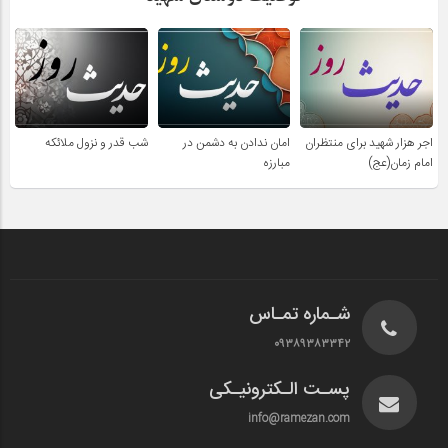
اجر هزار شهید برای منتظران
امان ندادن به دشمن در
شب قدر و نزول ملائکه
امام زمان(عج)
مبارزه
شـماره تمـاس
۰۹۳۸۹۳۸۳۳۴۲
پسـت الـکترونیـکی
info@ramezan.com