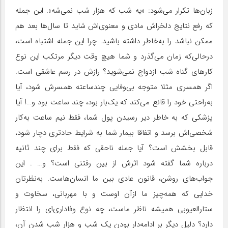
زبان‌ها تکرار می‌شود: «یه شب که هزار شب نمی‌شه». این جمله
که رفع نتایج دلخراش مادی و معنوی‌اش شاید تا سال‌ها بعد هم
ممکن نباشد را به‌خاطر داشته باشید. چرا این جمله اشتباه است،
درحالی‌که زمان می‌گذرد و شما هیچ وقت دیگر مرتکب این نوع
کارهای گناه شب ازدواج نمی‌شوید؟ رازش در رسم عاشقی است.
اگر همسری مثلا متوجه بی‌وفایی چندساعته همسرش شود، آیا
به‌راحتی خود را قانع می‌کند که یک‌بار بود، چند ساعت بود و…! آیا
پزشکی که به خاطر دیر رسیدن پول شما، فقط نیم ساعت به‌کار
شخصی‌اش برسد و اتفاقا بیمار شما به شرایط حادتری دچار شود،
قابل بخشش است؟ آیا جمله ناحقی که فقط برای چند ثانیه
درباره شما گفته شود اثرش از بین رفتنی است؟ و… . این
جواب‌های روشن، قانون عادی بین ما انسان‌هاست. به‌نظرتان
خدایی که همه‌‌چیز ما ازآن اوست و با مهربانی، سخاوت و
ستارالعیوبی همیشه ناظر ماست، چه نوع وفاداری‌ای را انتظار
دارد؟ دلیل دیگر بر ادامه‌دار بودن یک شب و هزار شب شدن آن،