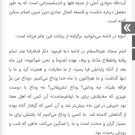
آیت‌الله جوادی آملی از جمله فقها و اندیشمندانی است که به طور
مفصل درباره حکمت و فلسفه اعمال عبادی دین مبین اسلام سخن
گفته است.
آنچه در ادامه می‌خوانید برگرفته از بیانات این عالم فرزانه است:
صفحه اصلی
امام سجاد علیه‌السلام در ادامه دعا فرمود: «ثمّ قدفارقنا عند تمام
اینستاگرام
وقته وانقطاع مدّته و وفاء عهده [عدوه] و نحن مُودّعوه». این ماه
بعد از آنکه پایانش فرا رسید، از ما مفارقت و هجرت کرد و ما را
تنها گذاشت و ما هم‌اکنون با ماه خدا وداع می‌کنیم. «وداع مَن عزّ
فراقه علینا». چه وداعی؟ وداع تشریفاتی؟ نه؛ وداع با دوست
عزیزی که مفارقتش برای ما توانفرساست؛ آن کس که اهل معنا
بود خیرش در این ماه بیش‌تر شد و آن کس که گرفتار گناه بوده
از گناهش کاسته شد. ما کسی را وداع می‌کنیم که رفتنش برای ما
بسیار گران و سخت است و ما را غمگین می‌کند، ماهی که شب و
روزش رحمت بود.