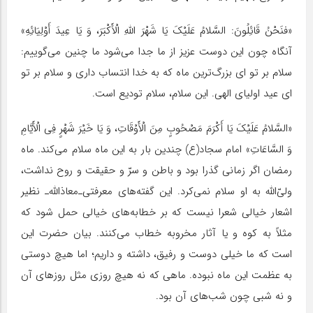
«فنَحْنُ قَائِلُونَ: السَّلامُ عَلَیْکَ یَا شَهْرَ اللَّهِ الْأَکْبَرَ، وَ یَا عِیدَ أَوْلِیَائِهِ»
آنگاه چون این دوست عزیز از ما جدا می‌شود ما چنین می‌گوییم:
سلام بر تو ای بزرگ‌ترین ماه که به خدا انتساب داری و سلام بر تو
ای عید اولیای الهی. این سلام، سلام تودیع است.
«السَّلامُ عَلَیْکَ یَا أَکْرَمَ مَصْحُوبٍ مِنَ الْأَوْقَاتِ، وَ یَا خَیْرَ شَهْرٍ فِی الْأَیَّامِ
وَ السَّاعَاتِ» امام سجاد(ع) چندین بار به این ماه سلام می‌کند. ماه
رمضان اگر زمانی گذرا بود و باطن و سرّ و حقیقت و روح نداشت،
ولیّ‌الله به او سلام نمی‌کرد. این گفته‌های معرفتی‌ـ‌معاذالله‌ـ نظیر
اشعار خیالی شعرا نیست که بر خطابه‌های خیالی حمل شود که
مثلاً به کوه و یا آثار مخروبه خطاب می‌کنند. بیان حضرت این
است که ما خیلی دوست و رفیق، داشته و داریم؛ اما هیچ دوستی
به عظمت این ماه نبوده. ماهی که نه هیچ روزی مثل روزهای آن
و نه شبی چون شب‌های آن بود.