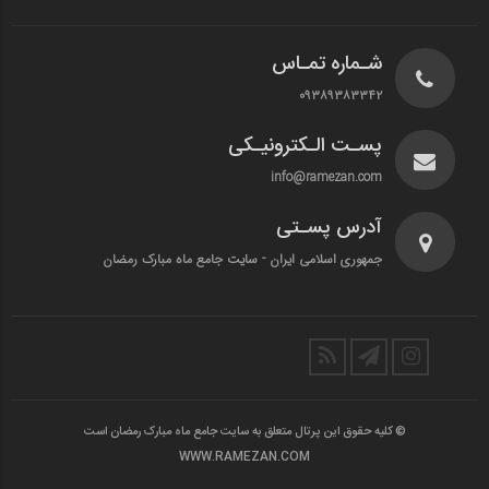
شـماره تمـاس
۰۹۳۸۹۳۸۳۳۴۲
پسـت الـکترونیـکی
info@ramezan.com
آدرس پسـتی
جمهوری اسلامی ایران - سایت جامع ماه مبارک رمضان
© کلیه حقوق این پرتال متعلق به سایت جامع ماه مبارک رمضان است
WWW.RAMEZAN.COM