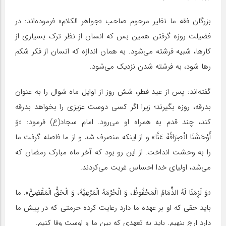
بزرگان فقه ما نظیر مرحوم صاحب «جواهر الکلام» فرموده‌اند: در
فضیلت روزه گرفتن همین بس که انسان از نظر ترک بسیاری از
کارها، شبیه فرشته می‌شود. به همان اندازه که انسان از فکر شکم
رها شود، به فرشته شدن نزدیک می‌شود.
گفته‌اند: پس از عید فطر، شش روز از اوایل ماه شوال را به‌ عنوان
بدرقه، روزه بگیرند؛ زیرا اگر کسی دوست عزیزی را بخواهد بدرقه
کند، چند قدم به همراه او می‌رود. امام سجاد(ع) فرمود: «وَ
أَوْحَشَنَا انْصِرَافُهُ عَنَّا» و از اینکه منصرف شد و از ما فاصله گرفت ما
را به وحشت انداخت. از این رو بود که آخر ماه مبارک رمضان که
می‌شد، اولیای خدا احساس غربت می‌کردند.
«وَ لَزِمَنَا لَهُ الذِّمَامُ الْمَحْفُوظُ، وَ الْحُرْمَهُ الْمَرْعِیَّهُ، وَ الْحَقُّ الْمَقْضِیُّ». ما
باید حقی که او بر عهده ما دارد رعایت کرده حرمتی که در پیش ما
دارد ارج بنهیم. باید به تعهدی که بین ما و اوست وفا کنیم.