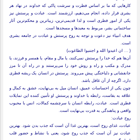
کارهایی که ما بر اساس فطرت و سرشت پاکی که خداوند در نهاد هر
بشری قرار داده، انجام می‌دهیم، ارزشمند است. عبادت و پرستش نیز
یکی از امور فطری است و لذا قدیمی‌ترین، زیباترین و محکم‌ترین آثار
ساختمانی بشر، مربوط به معبدها و مسجدها است.
هدف انبیاء نیز دعوت و توجه به روح پرستش و عبادت در جامعه بشری
است.
( … ان اعبدوا الله و اجتنبوا الطاغوت)
آن‌ها هم که خدا را پرستش نمی‌کنند، یا مال و مقام، یا همسر و فرزند، یا
مدرک و مکتب و راه و روش خود را می‌پرستند و در راه آن تا مرز
جانفشانی و دلباختگی پیش می‌روند. پرستش در انسان یک ریشه فطری
دارد، اگرچه از آن غافل باشد.
چون یکی از احساسات عمیق، انسان میل به بی‌نهایت، عشق به کمال و
علاقه به بقاست، رابطه با خداوند و پرستش او تأمین کننده این تمایلات
فطری است. عبادت، رابطه انسان با سرچشمه کمالات، انس با محبوب
واقعی و پناهندگی به قدرت بی‌نهایت است.
روح عبادت:
عبادت، غذای روح است، بهترین غذا آن است که جذب بدن شود. بهترین
عبادت نیز آن است که جذب روح شود، یعنی با نشاط و حضور قلب