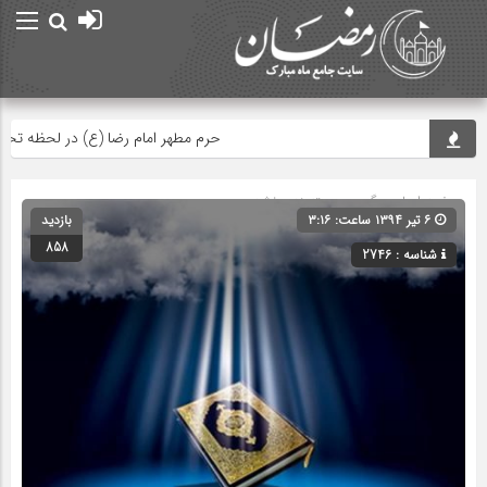
حرم مطهر امام رضا (ع) در لحظه تحویل سا
صفحه اصلی
» گروه » دسته‌بندی نشده
۶ تیر ۱۳۹۴ ساعت: ۳:۱۶
بازدید
858
شناسه : 2746