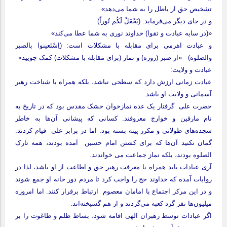
تشخیص حق از باطل را به شما می‌دهد»
و در جای دیگر می‌فرماید: (یَجْعَلْ لَکُم نُوراً)
«(در سایه عبادت و تقوا) خداوند نوری به شما عطا می‌کند»
و عبادت اهرمی برای مقابله با مشکلات است: (اِسْتَعینوا بالصبر
والصلوه) «از صبر (روزه) و نماز (برای مقابله با مشکلات) کمک جویید»
عبادت و ولایت:
عبادت زمانی ارزش دارد که سطحی نباشد، بلکه همراه با شناخت رهبر
آسمانی و ولایت او باشد.
حضرت علی گرفتار یک عده نمازخوان خشک مقدس بود که در تاریخ به
نام مارقین و خوارج معروفند. کسانی که پیشانی آن‌ها به خاطر
سجده‌های طولانی و مکرر پینه بسته بود. اما در برابر علی قیام کردند.
گمان نکنید آن‌ها که برای کشتن امام حسین آمده بودند، همه تارک
الصلوه بودند، بلکه نماز جماعت می خواندند.
آری عبادات باید همراه با معرفت رهبر حق و اطاعت از او باشد، لذا در
روایات آمده که خداوند حج را واجب کرد تا مردم دور خانه او جمع شوند
و در این مرکز اجتماع با امامان معصوم ارتباط برقرار کنند. اما امروزه
میلیون‌ها نفر گرد کعبه می‌گردند و از هم گسیخته‌اند.
اگر عبادات توسط رهبران الهی اقامه شود، بساط ظلم و طاغوت را بر