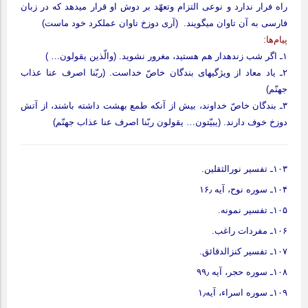
راه فرار ندارد و نوعی التزام وتعهّد بر دوش او قرار می‏دهد که در زبان
فارسی به آن تاوان می‏گویند. (آری دوزخ تاوان عملکرد خود ماست)
پیام‌ها:
۱ـ اگر شب زنده‏دار هم هستید، مغرور نشوید. (والّذین یقولون… )
۲ـ یاد معاد از ویژگی‏های بندگان خاصّ خداست. (ربّنا اصرف عنا عذاب
جهنّم)
۳ـ بندگان خاصّ خداوند، بیش از آنکه طمع بهشت داشته باشند، از آتش
دوزخ خوف دارند. (یبیّتون… یقولون ربّنا اصرف عنا عذاب جهنّم)
۱۰۳ـ تفسیر نورالثقلین.
۱۰۴ـ سوره نوح، آیه ۱۶٫
۱۰۵ـ تفسیر نمونه.
۱۰۶ـ مفردات راغب.
۱۰۷ـ تفسیر کنزالدقائق.
۱۰۸ـ سوره حجر، آیه ۹۹٫
۱۰۹ـ سوره اسراء، آیه۱٫