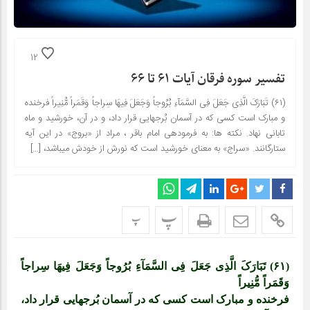
12
تفسیر سوره فرقان آیات ۶۱ تا ۶۶
(۶۱) تَبَارَکَ الَّذِی جَعَلَ فِی السَّمَآءِ بُرُوجاً وَجَعَلَ فِیهَا سِراجاً وَقَمَراً مُّنِیراً فرخنده
و مبارک است کسی که در آسمان بُرج‏هایی قرار داد، و در آن، خورشید و ماه
تابانی نهاد. نکته‏ ها: به فرموده‏ی امام باقر ، مراد از «بروج» در این آیه
ستارگانند. «سراج» به معنای خورشید است که نورش از خودش می‏باشد، […]
پ
پ
(۶۱) تَبَارَکَ الَّذِی جَعَلَ فِی السَّمَآءِ بُرُوجاً وَجَعَلَ فِیهَا سِراجاً
وَقَمَراً مُّنِیراً
فرخنده و مبارک است کسی که در آسمان بُرج‏هایی قرار داد،