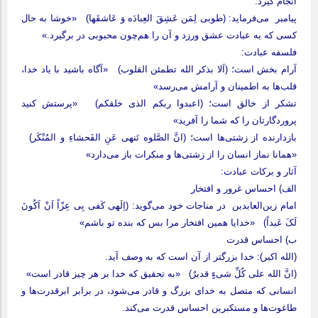
انجام گیرد.
پیامبر می‌فرماید: (طوبی لِمَن عَشِقَ العِبادَه وَ عَاشقَها) «خوشا به حال
کسی که به عبادت عشق ورزد و آن را هم‌چون محبوبی در برگیرد.»
فلسفه عبادت:
آرام بخش است؛ (اَلا بذکر الله تطمئن القلوب) «آگاه باشید با یاد خدا،
قلب‌ها به اطمینان و آرامش می‌رسد»
تشکر از خالق است؛ (اعبدوا ربکم الذی خلقکم) «پرستش کنید
پروردگارتان را که شما را آفرید»
بازدارنده از زشتی‌ها است؛ (انَّ الصَّلوه تَنهی عَنِ الفَحشاءِ و المُنْکَر)
«همانا نماز انسان را از زشتی‌ها و منکرات باز می‌دارد»
آثار و برکات عبادت:
الف) احساس غرور و افتخار
امام زین‌العابدین در مناجات خود می‌گوید: (اِلَهی کَفی بِی عِزّاً اَنْ اَکُونَ
لَکَ عَبداً) «خدایا همین افتخار مرا بس که بنده تو باشم»
ب) احساس قدرت
(الله اکبر): خدا بزرگتر از آن است که به وصف آید.
(انَّ الله علی کُلِّ شیءٍ قدیرٌ) «به تحقیق که خدا بر هر چیز قادر است»
انسانی که متصل به خدای بزرگ و قادر می‌شود، در برابر ابرقدرت‌ها و
طاغوت‌ها و مستکبرین احساس قدرت می‌کند.