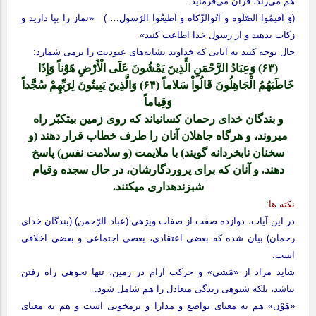
هم می‌زند، قرآن می‌فرماید:
(وَ اَقیمُوا الصّلَوه و آتُوالزّکاه و اَطیعُوا الرّسول… ) «نماز را بپا دارید و
زکات بدهید و از رسول خدا اطاعت کنید»
حال توجه کنید به آیاتی که خداوند نشانه‌های عبودیت را برمی شمارد:
(۶۳) وَعِبَادُ الرَّحْمَنِ الَّذِینَ یَمْشُونَ عَلَی الْأَرْضِ هَوْناً وَإِذَا
خَاطَبَهُمُ الْجَاهِلُونَ قَالُواْ سَلاماً (۶۴) وَالَّذِینَ یَبِیتُونَ لِرَبِّهِمْ سُجَّداً
وَقِیاماً
و بندگان خدای رحمان کسانی‏اند که روی زمین بی‏تکبّر راه
می‏روند، و هرگاه جاهلان آنان را طرف خطاب قرار دهند (و
سخنان نابخردانه گویند) با ملایمت (و سلامت نفس) پاسخ
دهند. و آنان که برای پروردگارشان، در حال سجده وقیام
شب‏زنده‏داری می‏کنند.
نکته‏ ها:
در این آیات، دوازده صفت از صفات ویژه‏ی (عباد الرّحمن) (بندگان خدای
رحمان) بیان شده که بعضی اعتقادی، بعضی اجتماعی و بعضی اخلاقی
است.
شاید مراد از «مَشی» و حرکت آرام در زمین، تنها نحوه‏ی راه رفتن
نباشد، بلکه شیوه‏ی زندگی متعادل را هم شامل شود.
«هَوْن» هم به معنای تواضع و مدارا و نرمخویی است و هم به معنای