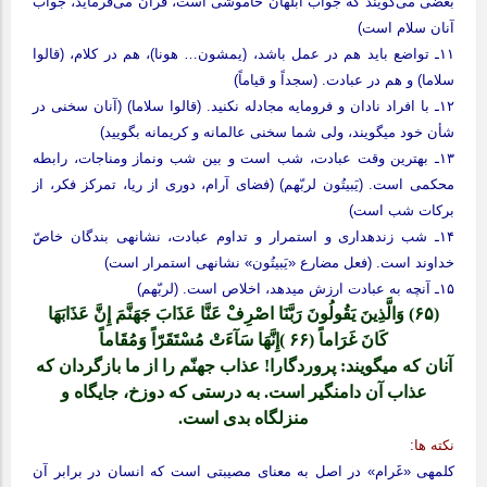
بعضی می‌گویند که جواب ابلهان خاموشی است، قرآن می‌‌فرماید، جواب
آنان سلام است)
۱۱ـ تواضع باید هم در عمل باشد، (یمشون… هونا)، هم در کلام، (قالوا
سلاما) و هم در عبادت. (سجداً و قیاماً)
۱۲ـ با افراد نادان و فرومایه مجادله نکنید. (قالوا سلاما) (آنان سخنی در
شأن خود می‏گویند، ولی شما سخنی عالمانه و کریمانه بگویید)
۱۳ـ بهترین وقت عبادت، شب است و بین شب ونماز ومناجات، رابطه
محکمی است. (یَبیتُون لربّهم) (فضای آرام، دوری از ریا، تمرکز فکر، از
برکات شب است)
۱۴ـ شب زنده‏داری و استمرار و تداوم عبادت، نشانه‏ی بندگان خاصّ
خداوند است. (فعل مضارع «یَبیتُون» نشانه‏ی استمرار است)
۱۵ـ آنچه به عبادت ارزش می‏دهد، اخلاص است. (لربّهم)
(۶۵) وَالَّذِینَ یَقُولُونَ رَبَّنَا اصْرِفْ عَنَّا عَذَابَ جَهَنَّمَ إِنَّ عَذَابَهَا
کَانَ غَرَاماً (۶۶ )إِنَّهَا سَآءَتْ مُسْتَقَرّاً وَمُقَاماً
آنان که می‏گویند: پروردگارا! عذاب جهنّم را از ما بازگردان که
عذاب آن دامنگیر است. به درستی که دوزخ، جایگاه و
منزلگاه بدی است.
نکته‏ ها:
کلمه‏ی «غَرام» در اصل به معنای مصیبتی است که انسان در برابر آن