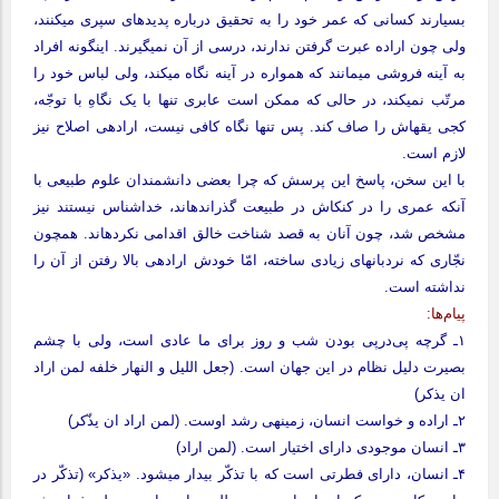
بسیارند کسانی که عمر خود را به تحقیق درباره پدیده‏ای سپری می‏کنند،
ولی چون اراده عبرت گرفتن ندارند، درسی از آن نمی‏گیرند. این‏گونه افراد
به آینه ‏فروشی می‏مانند که همواره در آینه نگاه می‏کند، ولی لباس خود را
مرتّب نمی‏کند، در حالی که ممکن است عابری تنها با یک نگاهِ با توجّه،
کجی یقه‏اش را صاف کند. پس تنها نگاه کافی نیست، اراده‏ی اصلاح نیز
لازم است.
با این سخن، پاسخ این پرسش که چرا بعضی دانشمندان علوم طبیعی با
آنکه عمری را در کنکاش در طبیعت گذرانده‏اند، خداشناس نیستند نیز
مشخص شد، چون آنان به قصد شناخت خالق اقدامی نکرده‏اند. همچون
نجّاری که نردبان‏های زیادی ساخته، امّا خودش اراده‏ی بالا رفتن از آن را
نداشته است.
پیام‌ها:
۱ـ گرچه پی‌درپی بودن شب و روز برای ما عادی است، ولی با چشم
بصیرت دلیل نظام در این جهان است. (جعل اللیل و النهار خلفه لمن اراد
ان یذکر)
۲ـ اراده و خواست انسان، زمینه‏ی رشد اوست. (لمن اراد ان یذّکر)
۳ـ انسان موجودی دارای اختیار است. (لمن اراد)
۴ـ انسان، دارای فطرتی است که با تذکّر بیدار می‏شود. «یذکر» (تذکّر در