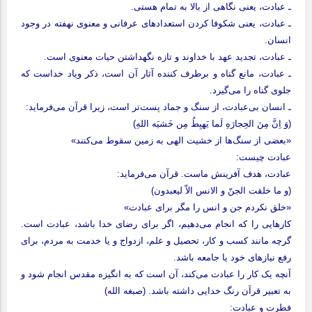
ـ عبادت، یعنی نگاهی از بالا به تمام هستی.
ـ عبادت، یعنی شکوفا کردن استعدادهای عرفانی و معنوی نهفته در وجود
انسان.
ـ عبادت، تجدید عهد با خداوند و تازه نگهداشتن حیات معنوی است.
ـ عبادت، مانع گناه و برطرف کننده آثار آن است، ذکر ویاد خداست که
جلوی گناه را می‌گیرد.
ـ انسان بی‌عبادت، از سنگ و جماد پست‌تر است، زیرا قرآن می‌فرماید:
(وَ اِنَّ مِنَ الحِجارَهِ لَما یَهبِطُ مِن خَشیَه اللهِ)
«بعضی از سنگ‌ها از خشیت الهی به زمین سقوط می‌کنند»
عبادت چیست:
عبادت، هدف آفرینش ماست. قرآن می‌فرماید:
(و ما خلقت الجنّ و الانس الاّ لیعبدون)
«خلق نکردم جن و انس را مگر برای عبادت»
کارهایی را که انجام می‌دهیم، اگر برای رضای خدا باشد، عبادت است.
گرچه مانند کسب و کار، تحصیل و علم، ازدواج و یا خدمت به مردم، برای
رفع نیازهای خود یا جامعه باشد.
آنچه یک کار را عبادت می‌کند، آن است که به انگیزه مقدس انجام شود و
به تعبیر قرآن رنگ خدایی داشته باشد. (صبغه الله)
فطرت و عبادت: