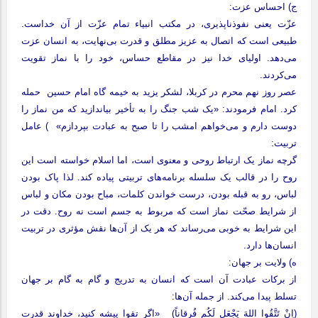
ج) احساس عزت:
عزّت یعنی نفوذناپذیری، در مکتب انبیاء تمام عزّت‌ از آن خداست.
طبیعی است که اتصال به عزیز مطلق و قدرت بی‌نهایت، به انسان عزت
می‌دهد. اولیای خدا نیز در مقاطع حساس، خود را با نماز تقویت
می‌کردند.
عصر روز نهم محرم در کربلا، لشکر یزید به خیمه گاه امام حسین حمله
کرد. امام فرمودند: «یک شب جنگ را به تأخیر بیاندازید که من نماز را
دوست دارم و می‌خواهم امشب را تا صبح به عبادت بپردازم» ) عامل
تربیت:
گرچه نماز یک ارتباط روحی و معنوی است، اما اسلام خواسته است این
روح را در قالب یک سلسله برنامه‌های تربیتی پیاده کند. لذا پاک‌ بودن
لباس، رو به قبله بودن، درست خواندن کلمات، مباح بودن مکان و لباس
از شرایط صحّت نماز است که مربوط به جسم است نه روح. دقت در
این شرایط به خوبی می‌رساند که هر یک از آن‌ها نقش مؤثری در تربیت
انسان‌ها دارد.
ه) ولایت بر جهان:
از برکات عبادت آن است که انسان به تدریج و گام به گام بر جهان
تسلط پیدا می‌کند. از جمله آن‌ها:
(اِنْ تَتَّقُوا اللهَ یَجْعَل لَکُم فُرقاناً) «اگر تقوا پیشه کنید، خداوند قدرت