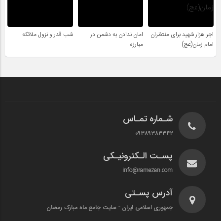
اجر هزار شهید برای منتظران
امان ندادن به دشمن در
شب قدر و نزول ملائکه
امام زمان(عج)
مبارزه
شـماره تمـاس
۰۹۳۸۹۳۸۳۳۴۲
پسـت الـکترونیـکی
info@ramezan.com
آدرس پسـتی
جمهوری اسلامی ایران - سایت جامع ماه مبارک رمضان