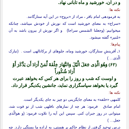
و در آن، خورشید و ماه تابانی نهاد.
نکته‏ ها:
به فرموده‏ی امام باقر ، مراد از «بروج» در این آیه ستارگانند.
«سراج» به معنای خورشید است که نورش از خودش می‏باشد، چنانکه
می‏خوانیم: (وجعلنا الشمس سراجا) و اگر نورش از بیرون باشد به آن
«مُنیر» گفته می‏شود.
پیام‌ها:
۱ـ آفرینشِ ستارگان، خورشید وماه، جلوه‏ای از برکات‏الهی است . (تبارک
الّذی… )
(۶۲) وَهُوَ الَّذِی جَعَلَ الَّیْلَ وَالنَّهَارَ خِلْفَهً لِّمَنْ أَرَادَ أَن یَذَّکَرَ أَوْ
أَرَادَ شُکُوراً
و اوست که شب و روز را برای هر کس که بخواهد عبرت
گیرد یا بخواهد سپاسگزاری نماید، جانشین یکدیگر قرار داد.
نکته‏ ها:
کلمه‏ی «خلفه» به معنای جایگزینی دو چیز به جای یکدیگر است.
امام صادق فرمود: هر چه از نمازهای نافله‏ی شب از تو فوت شد،
می‏توانی در روز جبران کنی. سپس این آیه را تلاوت فرمود: (و هوالّذی
جعل… )
درس توحید گرفتن از نظام حاکم بر هستی، به اراده ما بستگی دارد. چه