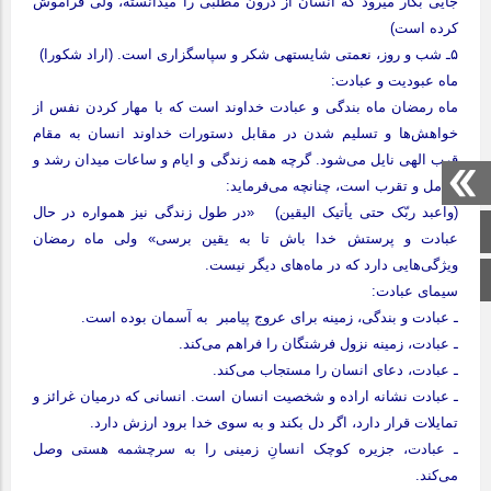
جایی بکار می‏رود که انسان از درون مطلبی را می‏دانسته، ولی فراموش
کرده است)
۵ـ شب و روز، نعمتی شایسته‏ی شکر و سپاسگزاری است. (اراد شکورا)
ماه عبودیت و عبادت:
ماه رمضان ماه بندگی و عبادت خداوند است که با مهار کردن نفس از
خواهش‌ها و تسلیم شدن در مقابل دستورات خداوند انسان به مقام
قرب الهی نایل می‌شود. گرچه همه زندگی و ایام و ساعات میدان رشد و
تکامل و تقرب است، چنانچه می‌فرماید:
(واعبد ربّک حتی یأتیک الیقین) «در طول زندگی نیز همواره در حال
صفحه اصلی
عبادت و پرستش خدا باش تا به یقین برسی» ولی ماه رمضان
ویژگی‌هایی دارد که در ماه‌های دیگر نیست.
اینستاگرام
سیمای عبادت:
ـ عبادت و بندگی، زمینه برای عروج پیامبر به آسمان بوده است.
ـ عبادت، زمینه نزول فرشتگان را فراهم می‌کند.
ـ عبادت، دعای انسان را مستجاب می‌کند.
ـ عبادت نشانه اراده و شخصیت انسان است. انسانی که درمیان غرائز و
تمایلات قرار دارد، اگر دل بکند و به سوی خدا برود ارزش دارد.
ـ عبادت، جزیره کوچک انسان‌ِ زمینی را به سرچشمه هستی وصل
می‌کند.