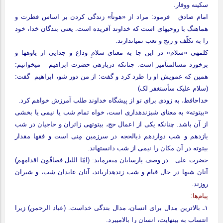
سکینه ووقار.
امام صادق فرمود: مراد از «هوناً» زندگی کردن بر اساس فطرت و
هماهنگ با روحیه‏ای است که خداوند آفریده است. یعنی بندگان خدا، خود
را به تکلّف و رنج و تعب نمی‏اندازند.
کلمه‏ی «سلام» در این جا به معنای سلامِ وداع و جدایی از یاوه‏ها و
برخورد مسالمت‏آمیز است. چنانکه درباره‏ی حضرت ابراهیم می‏خوانیم:
همین که عمویش او را طرد کرد و گفت: از من دور شو، ابراهیم گفت:
(سلام علیک سأستغفر لک)
خداحافظ، به زودی برای تو از پیشگاه خداوند طلب آمرزش خواهم کرد.
«بیتوته» به معنای شب‏زنده‏داری است، خواه تمام شب یا نیمی یا بخشی
از آن باشد. چنانکه یکی از اعمال حج، بیتوته‏ی زائران و حاجیان در شب
یازدهم و شب دوازدهم ذی‏الحجه در سرزمین مِنی‏ است و فقها مقدار
بیتوته در آن مکان را نیمی از شب دانسته‏اند.
حضرت علی در وصف پارسایان می‏فرماید: (امّا اللیل فصافّون اقدامهم)
آنان شب‏ها در حال قیام و شب زنده‏داری‏اند، آنان عابدان شب، و شیران
روزند.
پیام‌ها:
۱ـ بالاترین مدال برای انسان، مدال بندگی خداست. (عباد الرحمن) زیرا
انتساب به بی‏نهایت، انسان را بالامی‏برد.