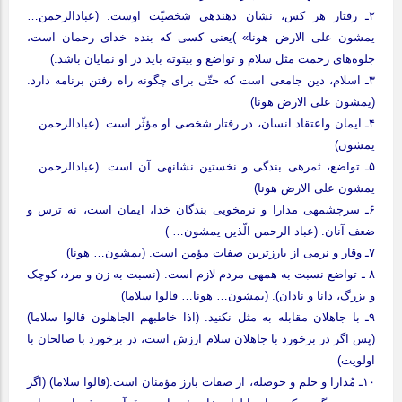
۲ـ رفتار هر کس، نشان دهنده‏ی شخصیّت اوست. (عبادالرحمن…
یمشون علی الارض هونا» )یعنی کسی که بنده خدای رحمان است،
جلوه‌های رحمت مثل سلام و تواضع و بیتوته باید در او نمایان باشد.)
۳ـ اسلام، دین جامعی است که حتّی برای چگونه راه رفتن برنامه دارد.
(یمشون علی الارض هونا)
۴ـ ایمان واعتقاد انسان، در رفتار شخصی او مؤثّر است. (عبادالرحمن…
یمشون)
۵ـ تواضع، ثمره‏ی بندگی و نخستین نشانه‏ی آن است. (عبادالرحمن…
یمشون علی الارض هونا)
۶ـ سرچشمه‏ی مدارا و نرمخویی بندگان خدا، ایمان است، نه ترس و
ضعف آنان. (عباد الرحمن الّذین یمشون… )
۷ـ وقار و نرمی از بارزترین صفات مؤمن است. (یمشون… هونا)
۸ ـ تواضع نسبت به همه‏ی مردم لازم است. (نسبت به زن و مرد، کوچک
و بزرگ، دانا و نادان). (یمشون… هونا… قالوا سلاما)
۹ـ با جاهلان مقابله به مثل نکنید. (اذا خاطبهم الجاهلون قالوا سلاما)
(پس اگر در برخورد با جاهلان سلام ارزش است، در برخورد با صالحان با
اولویت)
۱۰ـ مُدارا و حلم و حوصله، از صفات بارز مؤمنان است.(قالوا سلاما) (اگر