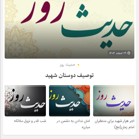
۲۹ اسفند ۱۴۰۴
حدیث روز
توصیف دوستان شهید
اجر هزار شهید برای منتظران
امان ندادن به دشمن در
شب قدر و نزول ملائکه
امام زمان(عج)
مبارزه