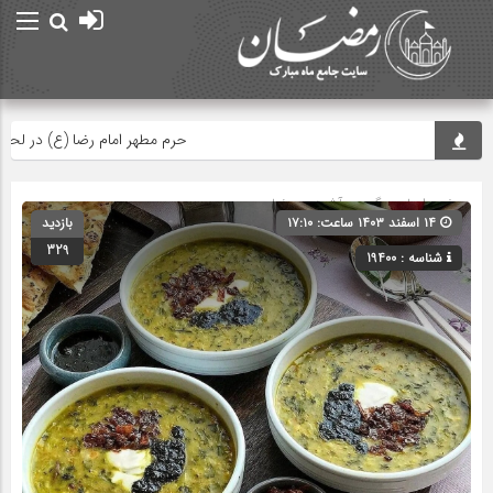
حرم مطهر امام رضا (ع) در لحظه تحو
صفحه اصلی
» گروه »
آشپزی رمضان
۱۴ اسفند ۱۴۰۳ ساعت: ۱۷:۱۰
بازدید
329
شناسه : 19400