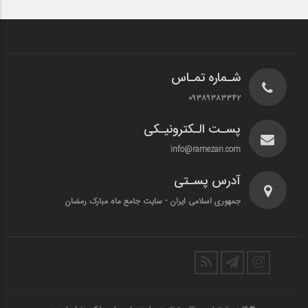
شـماره تمـاس
۰۹۳۸۹۳۸۳۳۴۲
پسـت الـکترونیـکی
info@ramezan.com
آدرس پسـتی
جمهوری اسلامی ایران - سایت جامع ماه مبارک رمضان