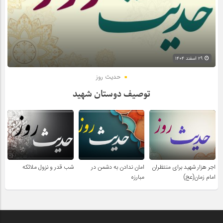
۲۹ اسفند ۱۴۰۴
حدیث روز
توصیف دوستان شهید
اجر هزار شهید برای منتظران
امان ندادن به دشمن در
شب قدر و نزول ملائکه
امام زمان(عج)
مبارزه