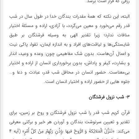
رزقی که قرار است برسد.
البته، این نکته که همۀ مقدرات بندگان خدا در طول سال در شب
قدر رقم می‌خورد و معین می‌گردد، با آزادی، اراده و مسئلۀ اختیار
منافات ندارد؛ زیرا تقدیر الهی به وسیله فرشتگان بر طبق
شایستگی‌ها و لیاقت‌های افراد و به اندازه ایمان، تقوا، پاکی نیت
و اعمال آن‌هاست. بدون شک مفاهیمی چون: وعده و وعید، انذار
و بشارت، کیفر و پاداش، بدون برخورداری انسان از اراده و اختیار
بی‌معناست. حضور انسان در محافل شب قدر، عبادت و دعا و…
جلوه هایی از حضور اراده و اختیار انسان است.
۳- شب نزول فرشتگان
قرآن کریم شب قدر را شب نزول فرشتگان و روح بر زمین، برای
تقدیر و تعیین سرنوشت بندگان و آوردن هر خیر و برکتی معرفی
می‌کند: «تَنَزَّلُ الْمَلائِکهُ وَ الرُّوحُ فیها بإِذْنِ رَبِّهِمْ مِنْ کلِّ أَمْرٍ» (آیه ۴