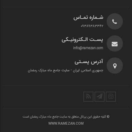
شـماره تمـاس
۰۹۳۸۹۳۸۳۳۴۲
پسـت الـکترونیـکی
info@ramezan.com
آدرس پسـتی
جمهوری اسلامی ایران - سایت جامع ماه مبارک رمضان
© کلیه حقوق این پرتال متعلق به سایت جامع ماه مبارک رمضان است
WWW.RAMEZAN.COM