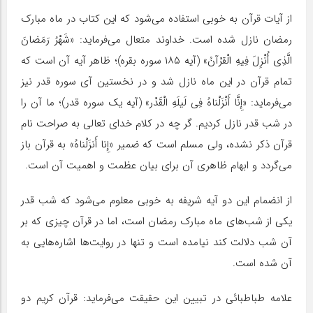
از آیات قرآن به‌ خوبی استفاده می‌شود که این کتاب در ماه مبارک
رمضان نازل شده است. خداوند متعال می‌فرماید: «شَهْرُ رَمَضانَ
الَّذِی أُنْزِلَ فِیهِ الْقرْآنُ» (آیه ۱۸۵ سوره بقره)؛ ظاهر آیه آن است که
تمام قرآن در این ماه نازل شد و در نخستین آی سوره قدر نیز
می‌فرماید: «إِنَّا أَنْزَلْناهُ فِی لَیلَهِ الْقَدْر» (آیه یک سوره قدر)؛ ما آن را
در شب قدر نازل کردیم. گر چه در کلام خدای تعالی به صراحت نام
قرآن ذکر نشده، ولی مسلم است که ضمیر «إِنا أَنزَلْناهُ» به قرآن باز
می‌گردد و ابهام ظاهری آن برای بیان عظمت و اهمیت آن است.
از انضمام این دو آیه شریفه به خوبی معلوم می‌شود که شب قدر
یکی از شب‌های ماه مبارک رمضان است، اما در قرآن چیزی که بر
آن شب دلالت کند نیامده است و تنها در روایت‌ها اشاره‌هایی به
آن شده است.
علامه طباطبائی در تبیین این حقیقت می‌فرماید: قرآن کریم دو