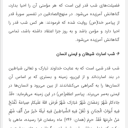
فضیلت‌های شب قدر این است که هر مؤمنی آن را احیا بدارد،
گناهانش آمرزیده می‌شود. در منهج‌الصادقین در تفسیر سورۀ قدر
از پیامبر خدا(ص) روایت شده که فرمودند: هر کس شب قدر را
احیا دارد و مؤمن باشد و به روز جزا اعتقاد داشته باشد، تمامی
گناهانش آمرزیده می‌شود.
۶- شب اسارت شیطان و ایمنی انسان
شب قدر شبی است که به عنایت خداوند تبارک و تعالی شیاطین
در بند اسارت‌اند و از این‌رو، زمینه و بستری که بر اساس آن
انسان‌ها را به گمراهی می‌کشاندند از بین می‌رود و انسان‌ها در
ایمنی به‌سر می‌برند. پیامبر اعظم(ص) در این زمینه می‌فرماید: «قَدْ
جَاءَکمْ شَهْرُ رَمَضَانَ شَهْرٌ مُبَارَک شَهْرٌ فَرَضَ اللَّهُ عَلَیکمْ صِیامَهُ تُفْتَحُ
فِیهِ أَبوَابُ الْجنَانِ وَ تُغَلُ فِیهِ الشَّیاطِینُ فِیهِ لَیلَهٌ خَیرٌ مِنْ أَلْفِ شَهْرٍ
مَنْ حُرِمَهَا فَقَدْ حرِمَ (همان: ۲۴۶) ماه رمضان فرا رسیده، ماهی با