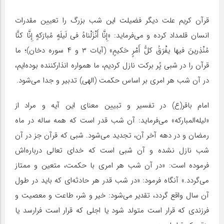
قرآن کریم علت دیگر فضیلت این شب بزرگ را تعیین مقدرات
انسان قلمداد کرده و می‌فرماید: «إِنَّا أَنْزَلْناهُ فی لَیلَهٍ مُبارَکهٍ إِنَّا کنَّا
مُنْذِرینَ فیها یفْرَقُ کلُّ أَمْرٍ حَکیمٍ» (آیات ۳ و ۴ سوره دخان)؛ ما
قرآن را در شبی پُر برکت نازل کردیم، ما همواره انذارکننده بوده‌ایم،
در آن شب هر امری بر اساس حکمت (الهی) تدبیر و جدا می‌شود.
امام باقر(ع) در تفسیر و تبیین معنای این آیه و مراد از
«لیله‌المبارکه» می‌فرماید: آن شب قدر است که همه ساله در ماه
رمضان و در دهه آخر آن، تجدید می‌شود. شبی که قرآن جز در آن
شب نازل نشده و آن شبی است که خدای تعالی درباره‌اش
فرموده است: «در آن شب هر امری با حکمت، متعین و ممتاز
می‌گردد.» آنگاه فرمود: «در شب قدر هر حادثه‌ای که باید در طول
آن سال واقع گردد، تقدیر می‌شود: خیر و شر، طاعت و معصیت و
فرزندی که قرار است متولد شود یا اجلی که قرار است فرارسد یا