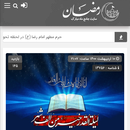
حرم مطهر امام رضا (ع) در لحظه تحویل سال
صفحه اصلی
» گروه » دسته‌بندی نشده
۱۰ اردیبهشت ۱۴۰۰ ساعت: ۲۱:۰۷
بازدید
145
شناسه : 13756