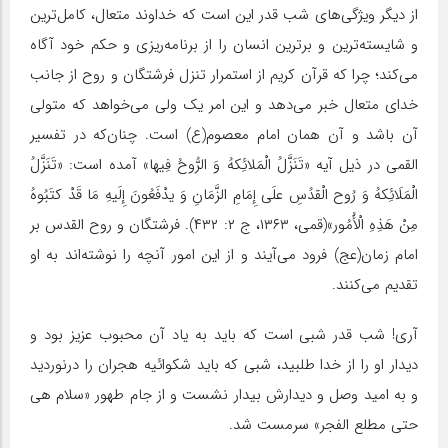
از دیگر ویژگی‌های شب قدر این است که خداوند متعال، کامل‌ترین
و شایسته‌ترین و برترین انسان را از برنامه‌ریزی و حکم خود آگاه
می‌کند؛ چرا که قرآن کریم از استمرار تنزل فرشتگان و روح از جانب
خدای متعال خبر می‌دهد و این امر یک ولی می‌خواهد که متولی
آن باشد و آن همان امام معصوم(ع) است. چنان‌که در تفسیر
القمی در ذیل آیه «تَنَزَّلُ الْمَلائِکهُ وَ الرُّوحُ فِیها» آمده است: «تَنَزَّلُ
الْمَلَائِکهُ وَ رُوح الْقدُسِ علَی إِمَامِ الزَّمَانِ وَ یدْفَعُونَ إِلَیهِ مَا قَدْ کتَبُوهُ
مِنْ هَذِهِ الْأُمُور»(قمی، ۱۳۶۳، ج ۲: ۴۳۲). فرشتگان و روح القدس بر
امام زمان(عج) فرود می‌آیند و از این امور آنچه را نوشته‌اند به او
تقدیم می‌کنند.
آری! شب قدر شبی است که باید به یاد آن محبوب عزیز بود و
دیدار او را از خدا طلبید، شبی که باید شکوائیه هجران را درنوردید
و به امید وصل و دیدارش بیدار نشست و از جام طهور «سلام هی
حتی مطلع الفجر» سرمست شد.