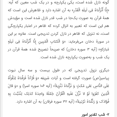
گونه نازل شده است، یکی یکپارچه و در یک شب معین که آیه:
«إِنَّا أَنْزَلْناهُ فِی لَیلَهِ الْقَدْرِ» به آن اشاره دارد و ظاهرش این است که
همۀ قرآن به‌ صورت یک‌جا در شب قدر نازل شده است و مؤیدش
هم این است که تعبیر به انزال کرده که ظاهر در اعتبار یکپارچگی
است، نه تنزیل که ظاهر در نازل کردن تدریجی است. علاوه بر این
در سورۀ دخان می‌فرماید: «وَ الْکتابِ الْمُبِینِ إِنَّا أَنْزَلْناهُ فِی لَیلَهٍ
مُبارَکهٍ» (آیه ۳ سوره دخان) که صریحاً تصریح شده همۀ قرآن در
یک شب و به‌صورت یکپارچه نازل شده است.
دیگری نزول تدریجی که در طول بیست و سه سال نبوت
پیامبر(ص) صورت گرفته است و آیات شریفه «وَ قُرْآناً فَرَقْناهُ لِتَقْرَأَهُ
عَلَی النَّاسِ عَلی مُکثٍ وَ نَزَّلْناهُ تَنْزِیلاً» (آیه ۱۰۶ سوره اسرا) و «وَ قالَ
الَّذِینَ کفَرُوا لَوْ لا نُزِّلَ عَلَیهِ الْقُرْآنُ جُمْلَهً واحِدَهً کذلِک لِنُثَبِّتَ بِهِ
فُؤادَک وَ رَتَّلْناهُ تَرْتِیلاً» (آیه ۳۲ سوره فرقان) به آن اشاره دارد.
۲- شب تقدیر امور