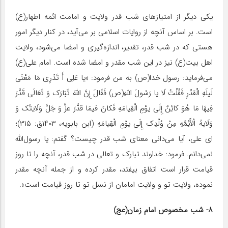
یکی دیگر از امتیازهای شب قدر ولایت و امامت ائمه اطهار(ع)
است. بر اساس آنچه از روایات اسلامی بر می‌آید، در کنار دیگر امور
هستی که در شب قدر، تقدیر، اندازه‌گیری و امضا می‌شود، ولایت
اهل بیت(ع) نیز در این شب مقدر و امضا شده است. امام علی(ع)
می‌فرماید: رسول خدا(ص) به من فرمود: «یا عَلِی أَ تَدْرِی مَا مَعْنَی
لَیلَهِ الْقدْرِ فَقُلْتُ لَا یا رَسُولَ اللَّهِ(ص) فَقَالَ إِنَّ اللَّهَ تَبَارَک وَ تَعَالَی قَدَّرَ
فِیهَا مَا هُوَ کائِنٌ إِلَی یوْمِ الْقِیامَهِ فَکانَ فیمَا قدَّرَ عزَّ وَ جَلَّ وَلَایتُک وَ
وَلَایهُ الْأَئِمَّهِ مِنْ وُلْدِک إِلَی یوْمِ الْقِیامَهِ (ابن بابویه، ۱۴۰۳ق: ۳۱۵)؛
ای علی، آیا می‌دانی معنای شب قدر چیست؟ گفتم: یا رسول‌الله
نمی‌دانم. فرمود: خداوند تبارک و تعالی در شب قدر، آنچه را تا روز
قیامت قرار است اتفاق بیفتد، مقدر کرده و از جمله آنچه مقدر
نموده، ولایت تو و ولایت امامان از نسل تو تا روز قیامت است».
۸- شب مخصوص امام زمان(عج)