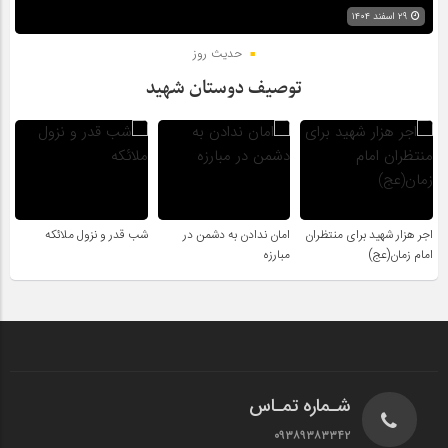
۲۹ اسفند ۱۴۰۴
حدیث روز
توصیف دوستان شهید
اجر هزار شهید برای منتظران
امان ندادن به دشمن در
شب قدر و نزول ملائکه
امام زمان(عج)
مبارزه
شـماره تمـاس
۰۹۳۸۹۳۸۳۳۴۲