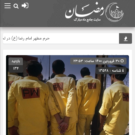
حرم مطهر امام رضا (ع) در لحظه تح
صفحه اصلی
» گروه » دسته‌بندی نشده
۳۰ فروردین ۱۴۰۰ ساعت: ۲۳:۵۳
بازدید
134
شناسه : 13548