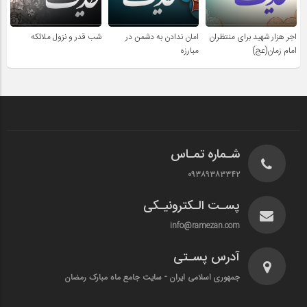
اجر هزار شهید برای منتظران
امان ندادن به دشمن در
شب قدر و نزول ملائکه
امام زمان(عج)
مبارزه
شـماره تمـاس
۰۹۳۸۹۳۸۳۳۴۲
پسـت الـکترونیـکی
info@ramezan.com
آدرس پسـتی
جمهوری اسلامی ایران - سایت جامع ماه مبارک رمضان