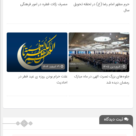
حرم مطهر امام رضا (ع) در لحظه تحویل
مصرف زکات فطره در امور فرهنگی
سال
۱ فروردین ۱۴۰۵
۲۹ اسفند ۱۴۰۴
جلوه‌های بزرگ نصرت الهی در ماه مبارک
علت حرام بودن روزه ی عید فطر در
رمضان دیده شد
احادیث
ثبت دیدگاه