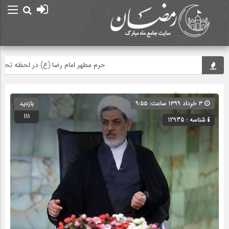
حرم مطهر امام رضا (ع) در لحظه تحویل س
صفحه اصلی
» گروه » دسته‌بندی نشده
۳ خرداد ۱۳۹۹ ساعت: ۹:۵۵
بازدید
111
شناسه : 12935