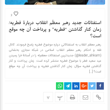
6
استفتائات جدید رهبر معظّم انقلاب دربارۀ فطریه/
زمان کنار گذاشتن “فطریه” و پرداخت آن چه موقع
است؟
رهبر معظم انقلاب به استفتائاتی درباره موضوع فطریه پاسخ فرمودند. کانال
فقه و احکام رهبر معظم انقلاب اسلامی در شبکه‌ مجازی به‌نشانی
(leader_ahkam@) جدیدترین استفتائات معظم‌له را در آستانۀ فرا رسیدن
عید سعید فطر با موضوع فطریه منتشر کرده است. زمان پرداخت و کنار
گذاشتن فطریه سؤال: زمان کنار گذاشتن فطریه و پرداخت آن چه موقع
است؟ […]
پ
پ