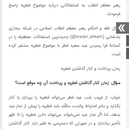
رهبر معظم انقلاب به استفتائاتی درباره موضوع فطریه پاسخ
فرمودند.
کانال فقه و احکام رهبر معظم انقلاب اسلامی در شبکه‌ مجازی
به‌نشانی (leader_ahkam@) جدیدترین استفتائات معظم‌له را در
صفحه اصلی
آستانۀ فرا رسیدن عید سعید فطر با موضوع فطریه منتشر کرده
اینستاگرام
است.
زمان پرداخت و کنار گذاشتن فطریه
سؤال: زمان کنار گذاشتن فطریه و پرداخت آن چه موقع است؟
جواب: از غروب شب عید فطر می‌تواند فطریه را بپردازد یا کنار
بگذارد و بنابر احتیاط واجب، مکلّف باید فطریه را پیش از نماز عید
بدهد، اما اگر نماز عید نمی‌خواند می‌تواند دادن فطریه را تا ظهر
تأخیر بیاندازد و در صورتی که دسترسی به فقیر دارد کنار گذاشتن