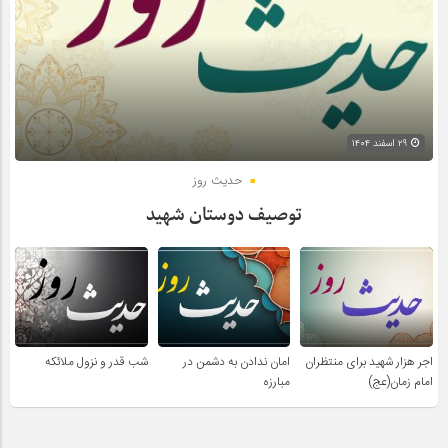
۲۹ اسفند ۱۴۰۴
حدیث روز
توصیف دوستان شهید
اجر هزار شهید برای منتظران
امان ندادن به دشمن در
شب قدر و نزول ملائکه
امام زمان(عج)
مبارزه