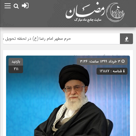
حرم مطهر امام رضا (ع) در لحظه تحویل سال
صفحه اصلی
» گروه » دسته‌بندی نشده
۳ خرداد ۱۳۹۹ ساعت: ۳:۳۶
بازدید
211
شناسه : 12887