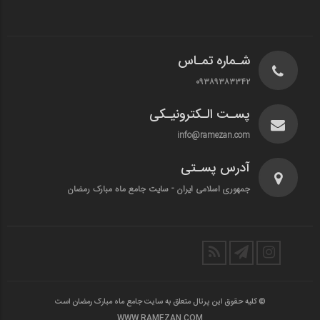
شـماره تمـاس
۰۹۳۸۹۳۸۳۳۴۲
پسـت الـکترونیـکی
info@ramezan.com
آدرس پسـتی
جمهوری اسلامی ایران - سایت جامع ماه مبارک رمضان
© کلیه حقوق این پرتال متعلق به سایت جامع ماه مبارک رمضان است
WWW.RAMEZAN.COM