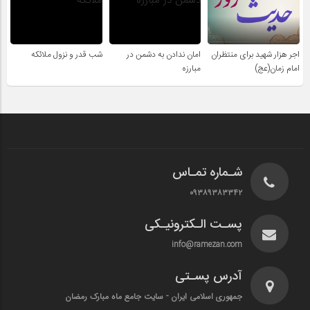
اجر هزار شهید برای منتظران
امان ندادن به دشمن در
شب قدر و نزول ملائکه
امام زمان(عج)
مبارزه
شـماره تمـاس
۰۹۳۸۹۳۸۳۳۴۲
پسـت الـکترونیـکی
info@ramezan.com
آدرس پسـتی
جمهوری اسلامی ایران - سایت جامع ماه مبارک رمضان