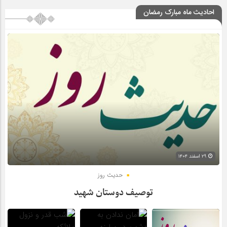
احادیث ماه مبارک رمضان
۲۹ اسفند ۱۴۰۴
حدیث روز
توصیف دوستان شهید