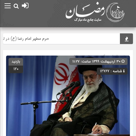
حرم مطهر امام رضا (ع) در لحظه تح
صفحه اصلی
» گروه » دسته‌بندی نشده
۳۰ اردیبهشت ۱۳۹۹ ساعت: ۱۱:۲۷
بازدید
120
شناسه : 12767