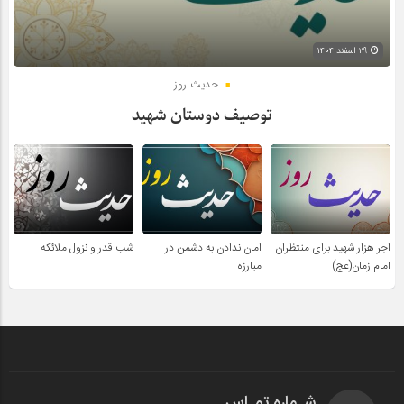
۲۹ اسفند ۱۴۰۴
حدیث روز
توصیف دوستان شهید
اجر هزار شهید برای منتظران
امان ندادن به دشمن در
شب قدر و نزول ملائکه
امام زمان(عج)
مبارزه
شـماره تمـاس