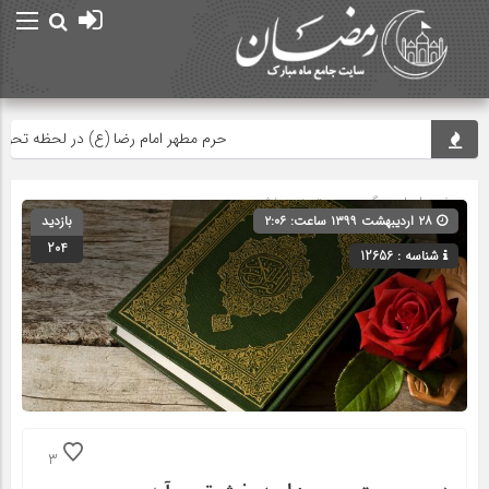
حرم مطهر امام رضا (ع) در لحظه تحویل س
صفحه اصلی
» گروه » دسته‌بندی نشده
۲۸ اردیبهشت ۱۳۹۹ ساعت: ۲:۰۶
بازدید
204
شناسه : 12656
3