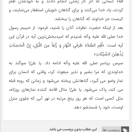
اللّٰهُ» کسانى که اگر کار زشتى انجام دادند و به خودشان ظلم
کردند، یاد خدا مى‌کنند و براى گناهان خویش استغفار مى‌نمایند، و
کیست جز خداوند که گناهان را ببخشد.
بعد از اینکه حضرت نظرات آنان را شنید، فرمود: از حبیبم رسول
خدا صلى الله علیه وآله شنیدم که امیدبخش‌ترین آیه در قرآن این
آیه است: «أَقِمِ الصَّلاٰهَ طَرَفَیِ النَّهٰارِ وَ زُلَفاً مِنَ اللَّیْلِ، إِنَّ الْحَسَنٰاتِ
یُذْهِبْنَ السَّیِّئٰاتِ»
سپس پیامبر صلى الله علیه وآله ادامه داد: یا علىّ! سوگند به
خداوندى که مرا بشیر و نذیر مبعوث کرد، وقتى که انسان براى
نماز وضو می گیرد، گناهانش ریخته مى‌شود و زمانى که روبه قبله
می کند، پاک مى‌شود. یا علىّ! مثال اقامه کننده نمازهاى روزانه،
مثل کسى است که هر روز پنج مرتبه در نهر آبى که جلوى منزل
اوست، خود را شستشو دهد.
این مطلب بدون برچسب می باشد.
برچسب ها