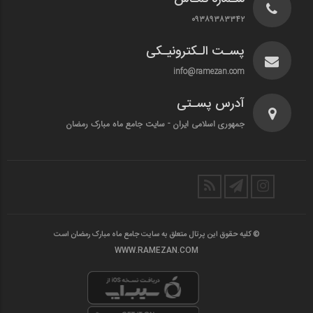
۰۹۳۸۹۳۸۳۳۴۲
پسـت الـکترونیـکی
info@ramezan.com
آدرس پسـتی
جمهوری اسلامی ایران - سایت جامع ماه مبارک رمضان
© کلیه حقوق این پرتال متعلق به سایت جامع ماه مبارک رمضان است
WWW.RAMEZAN.COM