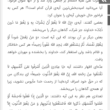
حضرت على علیه السلام بر جمعى وارد شد و از آنها سؤال فرمود:
آیا مى‌دانید امیدبخش‌ترین آیه‌ى قرآن کدام است‌؟! هر کس به
صفحه اصلی
فراخور حال خویش آیه‌اى را عنوان کرد:
اینستاگرام
بعضى گفتند: آیه‌ى «إِنَّ اللّٰهَ لاٰ یَغْفِرُ أَنْ یُشْرَکَ بِهِ وَ یَغْفِرُ مٰا دُونَ
ذٰلِکَ» خداوند جز شرک، گناهان دیگر را مى‌بخشد.
بعض دیگر بر آن بودند که این آیه است: «وَ مَنْ یَعْمَلْ سُوءاً أَوْ
یَظْلِمْ نَفْسَهُ، ثُمَّ یَسْتَغْفِرِ اللّٰهَ، یَجِدِ اللّٰهَ غَفُوراً رَحِیماً» هر کس خلافکار
و ظالم باشد ولى استغفار کند، خداوند را بخشنده و مهربان خواهد
یافت.
عدّه‌اى اظهار داشتند آیه «یٰا عِبٰادِیَ الَّذِینَ أَسْرَفُوا عَلىٰ أَنْفُسِهِمْ، لاٰ
تَقْنَطُوا مِنْ رَحْمَهِ اللّٰهِ، إِنَّ اللّٰهَ یَغْفِرُ الذُّنُوبَ جَمِیعاً» اى بندگان من
که در حقّ خود اسراف کرده‌اید! از رحمت خدا مأیوس نشوید، زیرا
او همه‌ى گناهان را مى‌بخشد.
تعدادى هم نظر به این آیه داشتند: «وَ الَّذِینَ إِذٰا فَعَلُوا فٰاحِشَهً أَوْ
ظَلَمُوا أَنْفُسَهُمْ، ذَکَرُوا اللّٰهَ فَاسْتَغْفَرُوا لِذُنُوبِهِمْ وَ مَنْ یَغْفِرُ الذُّنُوبَ إِلاَّ