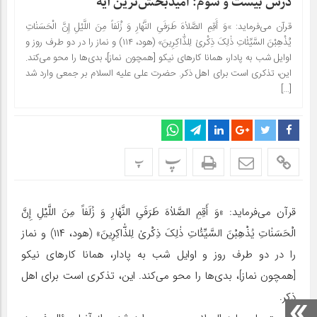
درس بیست و سوم: امیدبخش‌ترین آیه
قرآن می‌فرماید: »وَ أَقِمِ الصَّلاٰهَ طَرَفَیِ النَّهٰارِ وَ زُلَفاً مِنَ اللَّیْلِ إِنَّ الْحَسَنٰاتِ
یُذْهِبْنَ السَّیِّئٰاتِ ذٰلِکَ ذِکْرىٰ لِلذّٰاکِرِینَ» (هود، ۱۱۴) و نماز را در دو طرف روز و
اوایل شب به پادار، همانا کارهاى نیکو [همچون نماز]، بدى‌ها را محو مى‌کند.
این، تذکرى است براى اهل ذکر. حضرت على علیه السلام بر جمعى وارد شد
[…]
پ
پ
قرآن می‌فرماید: »وَ أَقِمِ الصَّلاٰهَ طَرَفَیِ النَّهٰارِ وَ زُلَفاً مِنَ اللَّیْلِ إِنَّ
الْحَسَنٰاتِ یُذْهِبْنَ السَّیِّئٰاتِ ذٰلِکَ ذِکْرىٰ لِلذّٰاکِرِینَ» (هود، ۱۱۴) و نماز
را در دو طرف روز و اوایل شب به پادار، همانا کارهاى نیکو
[همچون نماز]، بدى‌ها را محو مى‌کند. این، تذکرى است براى اهل
ذکر.