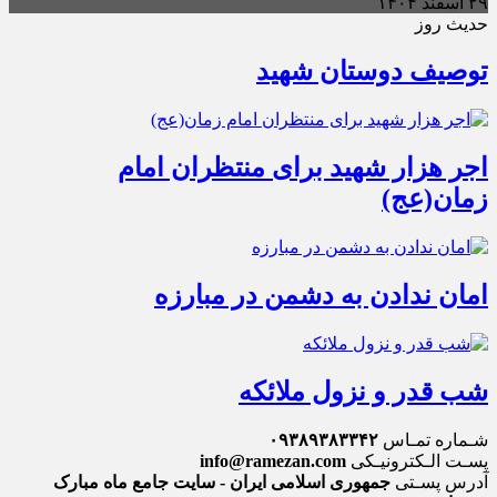
۲۹ اسفند ۱۴۰۴
حدیث روز
توصیف دوستان شهید
اجر هزار شهید برای منتظران امام
زمان(عج)
امان ندادن به دشمن در مبارزه
شب قدر و نزول ملائکه
شـماره تمـاس
۰۹۳۸۹۳۸۳۳۴۲
پسـت الـکترونیـکی
info@ramezan.com
آدرس پسـتی
جمهوری اسلامی ایران - سایت جامع ماه مبارک