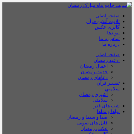
صفحه اصلی
تلاوت آنلاین قرآن
گالری عکس
پیوندها
تماس با ما
درباره ما
صفحه اصلی
ادعیه رمضان
اعمال رمضان
حدیث رمضان
دعاهای رمضان
تفسیر قرآن
سلامتی
آشپزی رمضان
سلامتی
شب های قدر
نواها و نماها
صدا و سیما و رمضان
فایل های صوتی
عکس رمضان