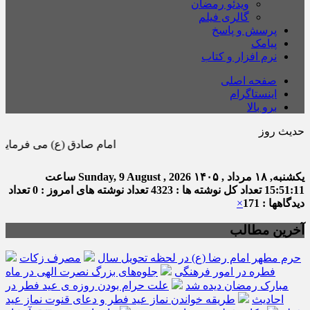
ویدئو رمضان
گالری فیلم
پرسش و پاسخ
پیامک
نرم افزار و کتاب
صفحه اصلی
اینستاگرام
برو بالا
حدیث روز
امام صادق (ع) می فرماید : هر كس 
یکشنبه, ۱۸ مرداد , ۱۴۰۵
Sunday, 9 August , 2026
ساعت
15:51:12
تعداد کل نوشته ها : 4323
تعداد نوشته های امروز : 0
تعداد
دیدگاهها : 171
×
آخرین مطالب
حرم مطهر امام رضا (ع) در لحظه تحویل سال
مصرف زکات
فطره در امور فرهنگی
جلوه‌های بزرگ نصرت الهی در ماه
مبارک رمضان دیده شد
علت حرام بودن روزه ی عید فطر در
احادیث
طریقه خواندن نماز عید فطر و دعای قنوت نماز عید