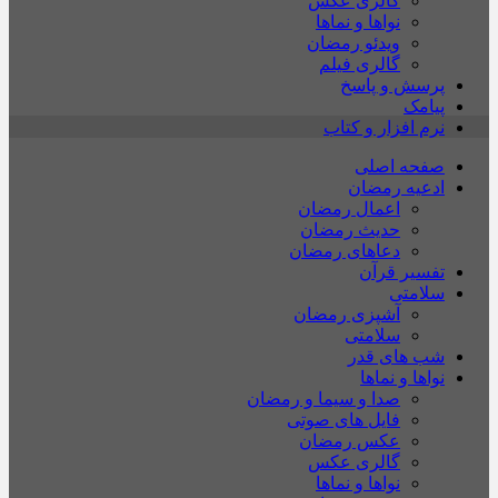
گالری عکس
نواها و نماها
ویدئو رمضان
گالری فیلم
پرسش و پاسخ
پیامک
نرم افزار و کتاب
صفحه اصلی
ادعیه رمضان
اعمال رمضان
حدیث رمضان
دعاهای رمضان
تفسیر قرآن
سلامتی
آشپزی رمضان
سلامتی
شب های قدر
نواها و نماها
صدا و سیما و رمضان
فایل های صوتی
عکس رمضان
گالری عکس
نواها و نماها