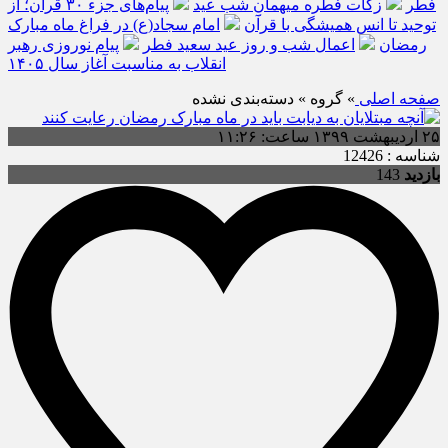
فطر
زکات فطره میهمانِ شب عید
پیام‌های جزء ۳۰ قرآن؛ از
توحید تا انس همیشگی با قرآن
امام سجاد(ع) در فراغ ماه مبارک
رمضان
اعمال شب و روز عید سعید فطر
پیام نوروزی رهبر
انقلاب به مناسبت آغاز سال ۱۴۰۵
صفحه اصلی
» گروه » دسته‌بندی نشده
۲۵ اردیبهشت ۱۳۹۹ ساعت: ۱۱:۲۶
شناسه : 12426
بازدید
143