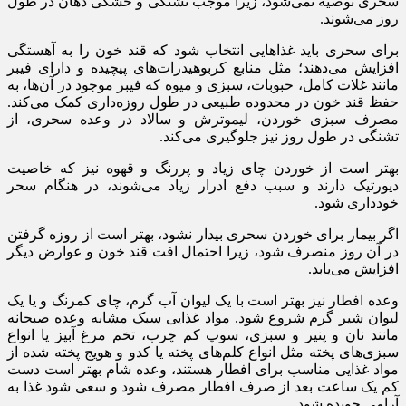
سحری توصیه نمی‌شود، زیرا موجب تشنگی و خشکی دهان در طول
روز می‌شوند.
برای سحری باید غذاهایی انتخاب شود که قند خون را به آهستگی
افزایش می‌دهند؛ مثل منابع کربوهیدرات‌های پیچیده و دارای فیبر
مانند غلات کامل، حبوبات، سبزی و میوه که فیبر موجود در آن‌ها، به
حفظ قند خون در محدوده طبیعی در طول روزه‌داری کمک می‌کند.
مصرف سبزی خوردن، لیموترش و سالاد در وعده سحری، از
تشنگی در طول روز نیز جلوگیری می‌کند.
بهتر است از خوردن چای زیاد و پررنگ و قهوه نیز که خاصیت
دیورتیک دارند و سبب دفع ادرار زیاد می‌شوند، در هنگام سحر
خودداری شود.
اگر بیمار برای خوردن سحری بیدار نشود، بهتر است از روزه گرفتن
در آن روز منصرف شود، زیرا احتمال افت قند خون و عوارض دیگر
افزایش می‌یابد.
وعده افطار نیز بهتر است با یک لیوان آب گرم، چای کمرنگ و یا یک
لیوان شیر گرم شروع شود. مواد غذایی سبک مشابه وعده صبحانه
مانند نان و پنیر و سبزی، سوپ کم چرب، تخم مرغ آبپز یا انواع
سبزی‌های پخته مثل انواع کلم‌های پخته یا کدو و هویج پخته شده از
مواد غذایی مناسب برای افطار هستند، وعده شام بهتر است دست
کم یک ساعت بعد از صرف افطار مصرف شود و سعی شود غذا به
آرامی جویده شود.