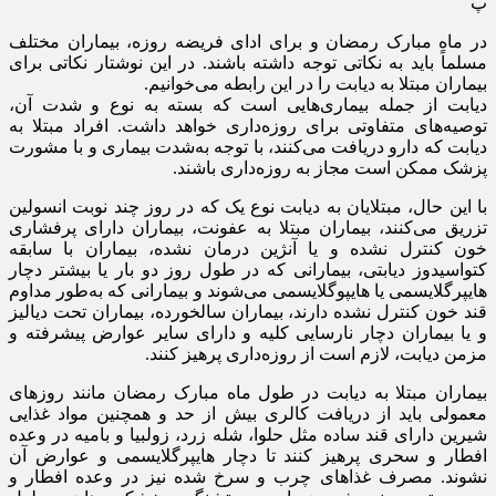
پ
در ماه مبارک رمضان و برای ادای فریضه روزه‌، بیماران مختلف
مسلماً باید به نکاتی توجه داشته باشند. در این نوشتار نکاتی برای
بیماران مبتلا به دیابت را در این رابطه می‌خوانیم.
دیابت از جمله بیماری‌هایی است که بسته به نوع و شدت آن،
توصیه‌های متفاوتی برای روزه‌داری خواهد داشت. افراد مبتلا به
دیابت که دارو دریافت می‌کنند، با توجه به‌شدت بیماری و با مشورت
پزشک ممکن است مجاز به روزه‌داری باشند.
با این حال، مبتلایان به دیابت نوع یک که در روز چند نوبت انسولین
تزریق می‌کنند، بیماران مبتلا به عفونت، بیماران دارای پرفشاری
خون کنترل نشده و یا آنژین درمان نشده، بیماران با سابقه
کتواسیدوز دیابتی، بیمارانی که در طول روز دو بار یا بیشتر دچار
هایپرگلایسمی یا هایپوگلایسمی می‌شوند و بیمارانی که به‌طور مداوم
قند خون کنترل نشده دارند، بیماران سالخورده، بیماران تحت دیالیز
و یا بیماران دچار نارسایی کلیه و دارای سایر عوارض پیشرفته و
مزمن دیابت، لازم است از روزه‌داری پرهیز کنند.
بیماران مبتلا به دیابت در طول ماه مبارک رمضان مانند روزهای
معمولی باید از دریافت کالری بیش از حد و همچنین مواد غذایی
شیرین دارای قند ساده مثل حلوا، شله زرد، زولبیا و بامیه در وعده
افطار و سحری پرهیز کنند تا دچار هایپرگلایسمی و عوارض آن
نشوند. مصرف غذاهای چرب و سرخ شده نیز در وعده افطار و