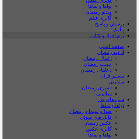
گالری عکس
نواها و نماها
ویدئو رمضان
گالری فیلم
پرسش و پاسخ
پیامک
نرم افزار و کتاب
صفحه اصلی
ادعیه رمضان
اعمال رمضان
حدیث رمضان
دعاهای رمضان
تفسیر قرآن
سلامتی
آشپزی رمضان
سلامتی
شب های قدر
نواها و نماها
صدا و سیما و رمضان
فایل های صوتی
عکس رمضان
گالری عکس
نواها و نماها