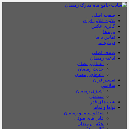
صفحه اصلی
تلاوت آنلاین قرآن
گالری عکس
پیوندها
تماس با ما
درباره ما
صفحه اصلی
ادعیه رمضان
اعمال رمضان
حدیث رمضان
دعاهای رمضان
تفسیر قرآن
سلامتی
آشپزی رمضان
سلامتی
شب های قدر
نواها و نماها
صدا و سیما و رمضان
فایل های صوتی
عکس رمضان