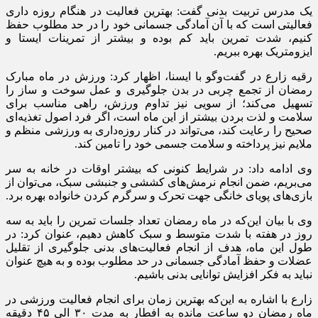
یک مدرس تربیت بدنی گفت: بهترین فعالیت در هنگام روزه داری
فعالیتی است که با آن آمادگی جسمانی خود را در حد مطلوب حفظ
کنیم، شدت تمرین باید کم بوده و بیشتر از تمرینات ایستا و
ایزومتریک بهره ببریم.
رقیه زارع در گفت‌وگو با ایسنا، اظهار کرد: ورزش در ماه مبارک
رمضان از تجمع چربی در بدن جلوگیری و عمل سوخت و ساز را
تسهیل می‌کند؛ از سویی نیز تداوم ورزش، راهی مناسب برای
سلامت و لذت بردن بیشتر از این ماه است، اگر فرد اصول تغذیه‌ای
صحیح را رعایت کند، می‌تواند در کنار روزه‌داری به ورزشی منظم و
ملایم نیز پرداخته و سلامت جسمی خود را تامین کند.
وی ادامه داد: در شرایط کنونی که بیشتر اوقات در خانه به سر
می‌بریم، ضمن انجام نرمش‌های کششی و جنبشی سبک، می‌توان از
بازی‌های پویای خانگی جهت تحرک و سرگرم کردن خانواده بهره برد.
وی با بیان این‌که در ماه رمضان تعداد جلسات تمرین را باید به سه
روز در هفته با شدت متوسط و سبک کاهش دهیم، عنوان کرد: در
طول این ماه، هدف از انجام فعالیت‌های بدنی جلوگیری از تقلیل
عضلات و حفظ آمادگی جسمانی در حد مطلوب بوده و به هیچ عنوان
نباید به فکر افزایش توانایی بدنی باشیم.
زارع با اشاره به این‌که بهترین زمان برای انجام فعالیت ورزشی در
ماه رمضان دو ساعت مانده به افطار به مدت ۳۰ الی ۴۵ دقیقه