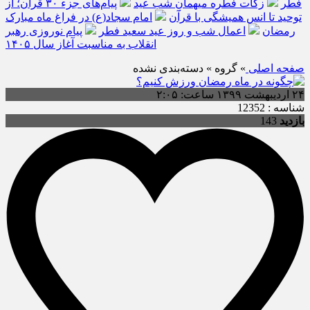
فطر
زکات فطره میهمانِ شب عید
پیام‌های جزء ۳۰ قرآن؛ از
توحید تا انس همیشگی با قرآن
امام سجاد(ع) در فراغ ماه مبارک
رمضان
اعمال شب و روز عید سعید فطر
پیام نوروزی رهبر
انقلاب به مناسبت آغاز سال ۱۴۰۵
صفحه اصلی
» گروه » دسته‌بندی نشده
۲۴ اردیبهشت ۱۳۹۹ ساعت: ۲:۰۵
شناسه : 12352
بازدید
143