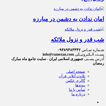
امان ندادن به دشمن در مبارزه
شب قدر و نزول ملائکه
شـماره تمـاس
۰۹۳۸۹۳۸۳۳۴۲
پسـت الـکترونیـکی
info@ramezan.com
آدرس پسـتی
جمهوری اسلامی ایران - سایت جامع ماه مبارک
رمضان
صفحه اصلی
تلاوت آنلاین قرآن
گالری عکس
پیوندها
تماس با ما
درباره ما