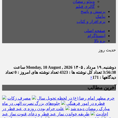
ویدئو رمضان
گالری فیلم
پرسش و پاسخ
پیامک
نرم افزار و کتاب
صفحه اصلی
اینستاگرام
برو بالا
حدیث روز
امام 
دوشنبه, ۱۹ مرداد , ۱۴۰۵
Monday, 10 August , 2026
ساعت
3:56:39
تعداد کل نوشته ها : 4323
تعداد نوشته های امروز : 0
تعداد
دیدگاهها : 171
×
آخرین مطالب
حرم مطهر امام رضا (ع) در لحظه تحویل سال
مصرف زکات
فطره در امور فرهنگی
جلوه‌های بزرگ نصرت الهی در ماه
مبارک رمضان دیده شد
علت حرام بودن روزه ی عید فطر در
احادیث
طریقه خواندن نماز عید فطر و دعای قنوت نماز عید