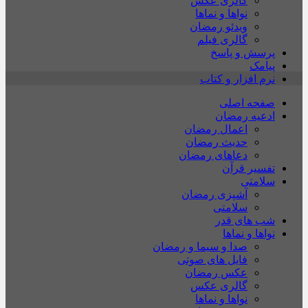
گالری عکس
نواها و نماها
ویدئو رمضان
گالری فیلم
پرسش و پاسخ
پیامک
نرم افزار و کتاب
صفحه اصلی
ادعیه رمضان
اعمال رمضان
حدیث رمضان
دعاهای رمضان
تفسیر قرآن
سلامتی
آشپزی رمضان
سلامتی
شب های قدر
نواها و نماها
صدا و سیما و رمضان
فایل های صوتی
عکس رمضان
گالری عکس
نواها و نماها