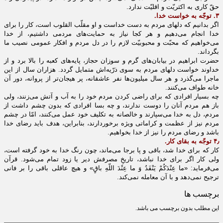
حقّ کارى به اکثریّت و اقلیّت ندارد.
۳. توجّه به خواست خدا.
اگر بدانیم که دلهاى مردم به دست خداست و او مقلّب القلوب است، کار را براى
خدا انجام مى‌دهیم و هر کجا نیاز به حمایت‌هاى مردمى داشتیم، از خدا
مى‌خواهیم که محبّت و محبوبیّت لازم را در دل مردم و افکار عمومى نصیب ما
بگرداند.
حضرت ابراهیم در بیابان‌هاى گرم و سوزان حجاز، پایه‌هاى کعبه را بالا برد و از
خداوند خواست دلهاى مردم به سوى ذرّیه‌اش متمایل گردد. هزاران سال از این
ماجرا مى‌گذرد و هر سال میلیون‌ها نفر عاشقانه، پر هیجان‌تر از پروانه، دور آن
خانه طواف مى‌کنند.
چه بسیار افرادى که براى راضى کردن مردم خود را به آب و آتش مى‌زنند، ولى
باز هم مردم آنان را دوست ندارند، و چه بسا افرادى که بدون چشم داشت از
مردم، دل به خدا مى‌سپارند و خالصانه به تکلیف خود عمل مى‌کنند، امّا در چشم
مردم نیز از عظمت و کراماتى ویژه برخوردارند، بنابراین، هدف باید رضاى خدا
باشد و رضاى مردم را نیز از خدا بخواهیم.
۴٫ توجّه به بقاى کار.
کار که براى خدا شد، باقى و پا برجا مى‌ماند، چون رنگ خدا به خود گرفته است،
ولی کار اگر براى خدا نباشد، تاریخِ مصرفش دیر یا زود تمام مى‌شود. قرآن
مى‌فرماید: «ما عِنْدَکُمْ یَنْفَدُ وَ ما عِنْدَ اللّهِ باقٍ» و هیچ عاقلى باقى را بر فانى
ترجیح نمى‌دهد و با آن معامله نمى‌کند.
برچسب ها
این مطلب بدون برچسب می باشد.