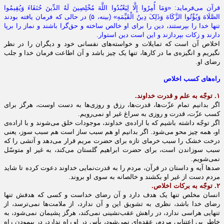
قرآن می‌فرماید: «وَمَا أُمِرُوا إِلَّا لِیَعْبُدُوا اللَّهَ مُخْلِصِینَ لَهُ الدِّینَ حُنَفَاءَ وَیُقِیمُوا
الصَّلَاهَ وَیُؤْتُوا الزَّکَاهَ وَذَلِکَ دِینُ الْقَیِّمَهِ» (بینه، ۵) در حالى که فرمان یافته بودند
تنها خدا را بپرستند، دین را براى او خالص ساخته و حق‌گرا باشند و نماز را برپا
دارند و زکات بپردازند و این است دین استوار.
اخلاص آن است که تمایلات و خواسته‌هاى نفسانى خود و دیگران را در نظر
نگیریم و انگیزه‌ى ما در کارها، تنها یک چیز باشد و آن اطاعت فرمان خدا و جلب
رضای او.
راه‌هاى کسب اخلاص
۱. توجّه به علم و قدرت خداوند.
اگر بدانیم تمام عزّت‌ها، قدرت‌ها، رزق و روزى‌ها به دست اوست، هرگز براى
کسب عزّت، قدرت و روزى به سراغ غیر او نمى‌رویم.
اگر توجّه داشته باشیم که با اراده‌ى خداوند، موجودات خلق مى‌شوند و با اراده‌ى
او، همه چیز محو مى‌شود. اگر بدانیم او هم سبب ساز است هم سبب سوز، یعنى
درخت خشک را سبب خرماى تازه براى حضرت مریم قرار مى‌دهد و آتشى را که
سبب سوزاندن است، براى حضرت ابراهیم گلستان مى‌کند، به غیر او متوسّل
نمى‌شویم.
صدها آیه و داستان در قرآن، مردم را به قدرت‌نمایى خداوند دعوت کرده تا شاید
مردم دست از غیر او بکشند و خالصانه به سوى او بروند.
۲. توجّه به برکات اخلاص.
انسان مخلص تنها یک هدف دارد و آن رضاى خداست و کسى که هدفش تنها
رضاى خدا باشد، نظرى به تشویق این و آن ندارد، از ملامت‌ها نمى‌ترسد، از
تنهایى هراسى ندارد، در راهش عقب‌نشینى نمى‌کند، هرگز پشیمان نمى‌شود، به
خاطر بى اعتنایى مردم، عقده‌اى نمى‌شود، یأس در او راه ندارد، در پیمودن راه