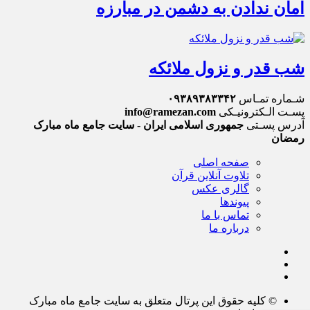
امان ندادن به دشمن در مبارزه
شب قدر و نزول ملائکه
شـماره تمـاس
۰۹۳۸۹۳۸۳۳۴۲
پسـت الـکترونیـکی
info@ramezan.com
آدرس پسـتی
جمهوری اسلامی ایران - سایت جامع ماه مبارک
رمضان
صفحه اصلی
تلاوت آنلاین قرآن
گالری عکس
پیوندها
تماس با ما
درباره ما
© کلیه حقوق این پرتال متعلق به سایت جامع ماه مبارک