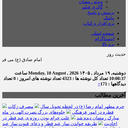
ویدئو رمضان
گالری فیلم
پرسش و پاسخ
پیامک
نرم افزار و کتاب
صفحه اصلی
اینستاگرام
برو بالا
حدیث روز
امام صادق (ع) می فرماید : هر
دوشنبه, ۱۹ مرداد , ۱۴۰۵
Monday, 10 August , 2026
ساعت
10:08:37
تعداد کل نوشته ها : 4323
تعداد نوشته های امروز : 0
تعداد
دیدگاهها : 171
×
آخرین مطالب
حرم مطهر امام رضا (ع) در لحظه تحویل سال
مصرف زکات
فطره در امور فرهنگی
جلوه‌های بزرگ نصرت الهی در ماه
مبارک رمضان دیده شد
علت حرام بودن روزه ی عید فطر در
احادیث
طریقه خواندن نماز عید فطر و دعای قنوت نماز عید