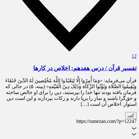
12
تفسیر قرآن / درس هفدهم: اخلاص در کارها
قرآن می‌فرماید: «وَمَا أُمِرُوا إِلَّا لِیَعْبُدُوا اللَّهَ مُخْلِصِینَ لَهُ الدِّینَ حُنَفَاءَ
وَیُقِیمُوا الصَّلَاهَ وَیُؤْتُوا الزَّکَاهَ وَذَلِکَ دِینُ الْقَیِّمَهِ» (بینه، ۵) در حالى که
فرمان یافته بودند تنها خدا را بپرستند، دین را براى او خالص ساخته
و حق‌گرا باشند و نماز را برپا دارند و زکات بپردازند و این است دین
استوار. اخلاص آن است […]
کپی
https://ramezan.com/?p=12247
پ
پ