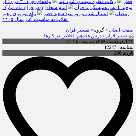
فطر
زکات فطره میهمانِ شب عید
پیام‌های جزء ۳۰ قرآن؛ از
توحید تا انس همیشگی با قرآن
امام سجاد(ع) در فراغ ماه مبارک
رمضان
اعمال شب و روز عید سعید فطر
پیام نوروزی رهبر
انقلاب به مناسبت آغاز سال ۱۴۰۵
صفحه اصلی
» گروه »
تفسیر قرآن
۲۲ اردیبهشت ۱۳۹۹ ساعت: ۱۱:۱۵
شناسه : 12247
بازدید
206