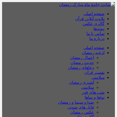
صفحه اصلی
تلاوت آنلاین قرآن
گالری عکس
پیوندها
تماس با ما
درباره ما
صفحه اصلی
ادعیه رمضان
اعمال رمضان
حدیث رمضان
دعاهای رمضان
تفسیر قرآن
سلامتی
آشپزی رمضان
سلامتی
شب های قدر
نواها و نماها
صدا و سیما و رمضان
فایل های صوتی
عکس رمضان