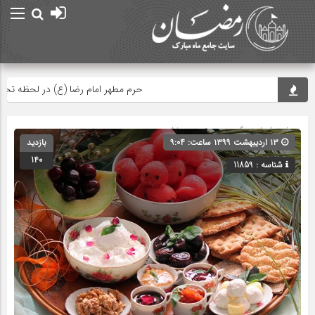
حرم مطهر امام رضا (ع) در لحظه تحویل س
صفحه اصلی
» گروه » دسته‌بندی نشده
۱۳ اردیبهشت ۱۳۹۹ ساعت: ۹:۰۴
بازدید
140
شناسه : 11859