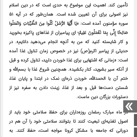
تأمین کند. اهمیت این موضوع به حدی است که در دین اسلام
نیز اصولی برای آن تعیین شده است. همان‌طور که در آیه ۵۱
سوره مؤمنون آمده است: «یَا أَیُّهَا الرُّسُلُ کُلُوا مِنَ الطَّیِّبَاتِ وَاعْمَلُوا
صَالِحًا إِنِّی بِمَا تَعْمَلُونَ عَلِیمٌ؛ اى پیامبران از غذاهای پاکیزه بخورید
و کار شایسته کنید که من به آنچه انجام مى‏‌دهید دانایم».
در
حدیثی از پیامبر اکرم(ص) نیز در خصوص زمان تناول غذا آمده
است: «زمانی که اشتهایی برای غذا خوردن دارید، تناول کرده و قبل
از آنکه سیر بشوید، کنار بکشید». همچنین شروع غذا با بسم‌الله و
ختم آن با الحمدالله، خوردن ذره‌ای نمک در ابتدا و پایان غذا،
شستن دست‌ها قبل و بعد از غذا، زینت دادن به سفره نیز از
دستورات بزرگان دین ماست.
در ماه مبارک رمضان روزه‌داران برای حفظ سلامتی خود باید از
صفحه اصلی
اصول تغذیه‌ای تبعیت کنند تا بتوانند سلامتی خود را آن هم در
دورانی که جامعه با مشکل کرونا مواجه است، حفظ کنند. به
اینستاگرام