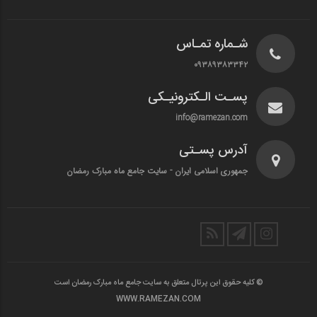
شـماره تمـاس
۰۹۳۸۹۳۸۳۳۴۲
پسـت الـکترونیـکی
info@ramezan.com
آدرس پسـتی
جمهوری اسلامی ایران - سایت جامع ماه مبارک رمضان
© کلیه حقوق این پرتال متعلق به سایت جامع ماه مبارک رمضان است
WWW.RAMEZAN.COM