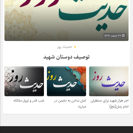
۲۹ اسفند ۱۴۰۴
حدیث روز
توصیف دوستان شهید
اجر هزار شهید برای منتظران
امان ندادن به دشمن در
شب قدر و نزول ملائکه
امام زمان(عج)
مبارزه