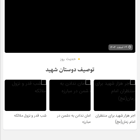
۲۹ اسفند ۱۴۰۴
حدیث روز
توصیف دوستان شهید
اجر هزار شهید برای منتظران
امان ندادن به دشمن در
شب قدر و نزول ملائکه
امام زمان(عج)
مبارزه