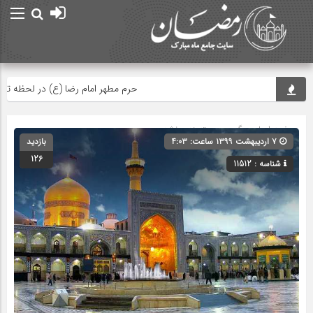
حرم مطهر امام رضا (ع) در لحظه تحوی
صفحه اصلی
» گروه » دسته‌بندی نشده
۷ اردیبهشت ۱۳۹۹ ساعت: ۴:۰۳
بازدید
126
شناسه : 11512