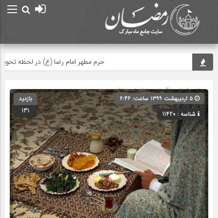
حرم مطهر امام رضا (ع) در لحظه تحویل سال
صفحه اصلی
» گروه » دسته‌بندی نشده
۵ اردیبهشت ۱۳۹۹ ساعت: ۶:۴۶
بازدید
131
شناسه : 11420