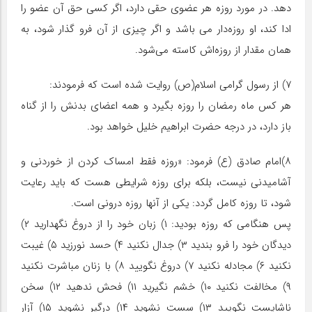
دهد. در مورد روزه هر عضوی حقی دارد، اگر کسی حق آن عضو را
ادا کند، او روزه‌دار می باشد و اگر چیزی از آن فرو گذار شود، به
همان مقدار از روزه‌اش کاسته می‌شود.
۷) از رسول گرامی اسلام(ص) روایت شده است که فرمودند:
هر کس ماه رمضان را روزه بگیرد و همه اعضای بدنش را از گناه
باز دارد، در درجه حضرت ابراهیم خلیل خواهد بود.
۸)امام صادق (ع) فرمود: «روزه فقط امساک کردن از خوردنی و
آشامیدنی نیست، بلکه برای روزه شرایطی هست که باید رعایت
شود، تا روزه کامل گردد: یکی از آنها روزه درونی است.
پس هنگامی که روزه بودید: ۱) زبان خود را از دروغ نگهدارید ۲)
دیدگان خود را فرو بندید ۳) جدال نکنید ۴) حسد نورزید ۵) غیبت
نکنید ۶) مجادله نکنید ۷) دروغ نگویید ۸) با زنان مباشرت نکنید
۹) مخالفت نکنید ۱۰) خشم نگیرید ۱۱) فحش ندهید ۱۲) سخن
ناشایست نگویید ۱۳) سست نشوید ۱۴) درگیر نشوید ۱۵) آزار