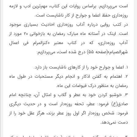
است می‌پردازیم. براساس روایات این کتاب، مهم‌ترین ادب و لازمه
روزه‌داری حفظ اعضا و جوارح از کار ناشایست است.
در کتب روایی درباره آداب روزه‌داری احادیث بسیاری موجود
است. اینک در آستانه ماه مبارک رمضان به بازخوانی ۲۰ مورد از
آداب روزه‌داری، که در کتاب معتبر «کنزالمرام فی اعمال
شهرالصیام»(صفحه ۵۵) درج شده است، می‌پردازیم:
۱. اعضا و جوارح خود را از کارهای ناشایست باز دارد.
۲. اهتمام به گفتن اذکار و انجام دیگر مستحبات در طول ماه
رمضان به منظور درک فیوضات این ماه.
۳. خوشبو کردن خود به عطر و گلاب و امثال آن، چنانچه امام
صادق(ع) فرمود: عطر، تحفه روزه‌دار است و در حدیث دیگری
فرمود: شخص روزه‌دار اگر اول روز عطر بزند، هرگز عقل خود را از
دست نمی‌دهد.