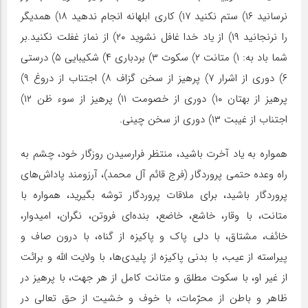
نرسانید ۱۶) ستم نکنید ۱۷) کاری ابلهانه انجام ندهید ۱۸) همدیگر
را نرنجانید ۱۹) از یاد خدا غافل نشوید ۲۰) از نماز غفلت نکنید.بر
شما باد به: ۱) متانت ۲) سکوت ۳) بردباری ۴) شکیبایی ۵) درستی
۶) دوری از اشرار ۷) پرهیز از سخن گزاف ۸) اجتناب از دروغ ۹)
پرهیز از بهتان ۱۰) دوری از خصومت ۱۱) پرهیز از سوء ظن ۱۲)
اجتناب از غیبت ۱۳) دوری از سخن چینی.
همواره به یاد آخرت باشید، منتظر فرارسیدن روزگار خود، چشم به
راه وعده حتمی پروردگار (فرج قائم آل محمد)، آرزومند پاداش‌های
پروردگار باشید، برای ملاقات پروردگار توشه بگیرید، همواره با
متانت، با وقار، خاشع، خاضع، بنده‌ای فروتن، نگران، امیدوار،
خائف، مشتاق، با دلی پاک و پاکیزه از گناه، با درون صاف و
پیراسته از عیب، با بدنی پاکیزه از پلیدی‌ها، با ولایت اللّه و برائت
از غیر او، با سکوت مطلق و متانت کامل از هر جهت، با پرهیز در
ظاهر و باطن از محرّمات، با خوف و خشیت از حق تعالی در