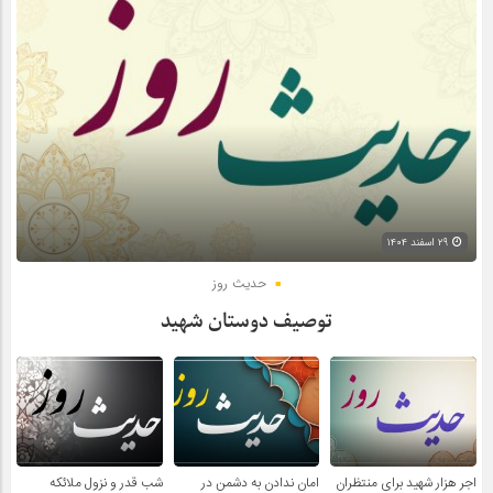
۲۹ اسفند ۱۴۰۴
حدیث روز
توصیف دوستان شهید
اجر هزار شهید برای منتظران
امان ندادن به دشمن در
شب قدر و نزول ملائکه