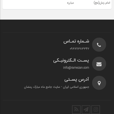
امام زمان(عج)
مبارزه
شـماره تمـاس
۰۹۳۸۹۳۸۳۳۴۲
پسـت الـکترونیـکی
info@ramezan.com
آدرس پسـتی
جمهوری اسلامی ایران - سایت جامع ماه مبارک رمضان