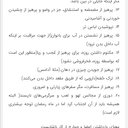
مگر اینکه حایلی در بین باشد.
۱۳. پرهیز از مضمضه و استنشاق، جز در وضو و پرهیز از چشیدن
خوردنی و آشامیدنی.
۱۴. نپوشیدن لباسِ تر.
۱۵. پرهیز از نشستن در آب برای بانوان(از جهت مراقبت بر اینکه
آب داخل بدن نرود)
۱۶. مکتوم داشتن روزه، برای پرهیز از عُجب و ریا(منظور این است
که بواسطه روزه، فخرفروشی نشود)
۱۷. پرهیز از جویدن چیزی در دهان.(مثلا آدامس)
۱۸. ترک حُقنه(دارویی که از طریق مقعد داخل بدن می‌کنند)
۱۹. پرهیز از مسافرت، مگر سفرهای زیارتی و ضروری.
۲۰. دوری از مجالس لهو و لعب و سرگرمی‌های ناپسند( البته
همیشه باید از آن اجتناب کرد اما در ماه رمضان توجه بیشتری
لازم است)
معنای بازداشتن اعضا و جوارح از کار ناشایست