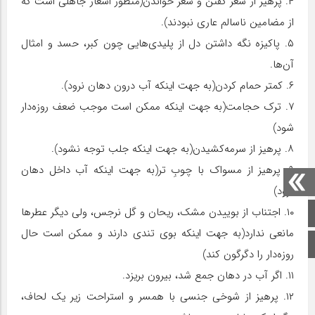
۴. پرهیز از شعر گفتن و شعر خواندن(منظور اشعار جاهلی است که
از مضامین ناسالم عاری نبودند).
۵. پاکیزه نگه داشتن دل از پلیدی‌هایی چون کبر، حسد و امثال
آن‌ها.
۶. کمتر حمام کردن(به جهت اینکه آب درون دهان نرود).
۷. ترک حجامت(به جهت اینکه ممکن است موجب ضعف روزه‌دار
شود)
۸. پرهیز از سرمه‌کشیدن(به جهت اینکه جلب توجه نشود).
۹. پرهیز از مسواک با چوبِ تر(به جهت اینکه آب داخل دهان
نرود)
۱۰. اجتناب از بوییدن مشک، ریحان و گل نرجس، ولی دیگر عطرها
صفحه اصلی
مانعی ندارد(به جهت اینکه بوی تندی دارند و ممکن است حال
اینستاگرام
روزه‌دار را دگرگون کند)
۱۱. اگر آب در دهان جمع شد، بیرون بریزد.
۱۲. پرهیز از شوخی جنسی با همسر و استراحت زیر یک لحاف،