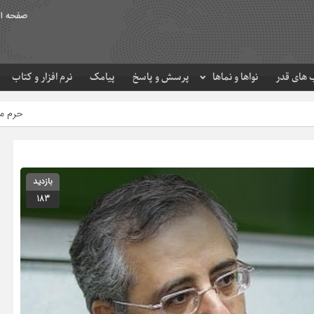
صفحه ا
های قدر
نواها و نماها
پرسش و پاسخ
پیامک
نرم افزار و کتاب
حرم مطهر امام رضا (ع) در لحظ
بازدید
183