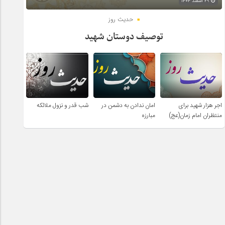
۲۹ اسفند ۱۴۰۴
حدیث روز
توصیف دوستان شهید
اجر هزار شهید برای
امان ندادن به دشمن در
شب قدر و نزول ملائکه
منتظران امام زمان(عج)
مبارزه