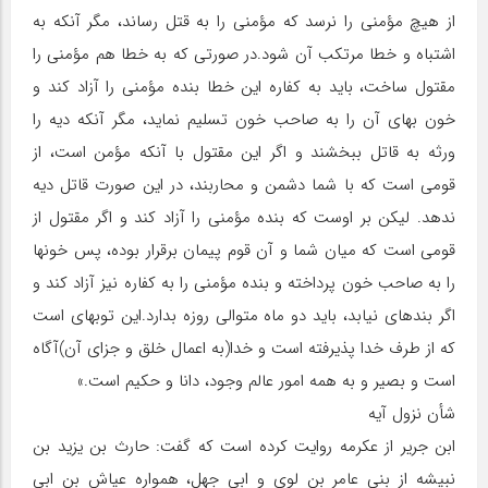
از هیچ مؤمنی را نرسد که مؤمنی را به قتل رساند، مگر آن‏که به
اشتباه و خطا مرتکب آن شود.در صورتی که به خطا هم مؤمنی را
مقتول ساخت، باید به کفاره این خطا بنده مؤمنی را آزاد کند و
خون بهای آن را به صاحب خون تسلیم نماید، مگر آن‏که دیه را
ورثه به قاتل ببخشند و اگر این مقتول با آن‏که مؤمن است، از
قومی است که با شما دشمن و محاربند، در این صورت قاتل دیه
ندهد. لیکن بر اوست که بنده مؤمنی را آزاد کند و اگر مقتول از
قومی است که میان شما و آن قوم پیمان برقرار بوده، پس خون‏ها
را به صاحب خون پرداخته و بنده مؤمنی را به کفاره نیز آزاد کند و
اگر بنده‏ای نیابد، باید دو ماه متوالی روزه بدارد.این توبه‏ای است
که از طرف خدا پذیرفته است و خدا(به اعمال خلق و جزای آن)آگاه
است و بصیر و به همه امور عالم وجود، دانا و حکیم است.»
شأن نزول آیه
ابن جریر از عکرمه روایت کرده است که گفت: حارث بن یزید بن
نبیشه از بنی عامر بن لوی و ابی جهل، همواره عیاش بن ابی