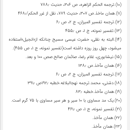
(۱۰).ترجمه الحکم الزاهره، ص ۳۰۶، حدیث ۷۸۸٫
(۱۱).همان ماخذ.ص ۳۰۷، حدیث ۷۸۹، نقل از غرر الحکم/۴۶۸٫
(۱۲).ترجمه تفسیر المیزان، ج ۲، ص ۶٫
(۱۳).تفسیر نمونه، ج ۱، ص ۴۵۵٫
(۱۴).البته به نقلی، حضرت عیسی مسیح چنان‏که از«انجیل»استفاده
می‏شود، چهل روز روزه داشته است(تفسیر نمونه، ج ۱، ص ۴۵۵).
(۱۵).نیشابوری، غلام رضا، صائمان صالح.صص ۱۰۰ و بعد.
(۱۶).همان مآخذ.ص ۱۳۸٫
(۱۷).ترجمه تفسیر المیزان، ج ۲، ص ۶٫
(۱۸).دشتی، محمد.ترجمه نهج‏البلاغه.خطبه ۱۹۲٫ص ۳۹۱٫
(۱۹).همان مآخذ.خطبه ۸۳٫
(۲۰).یک مد مساوی با ۱۰ سیر و هر سیر مساوی با ۷۵ گرم است.
(۲۱).تفسیر نمونه، ج ۱، ص ۴۶۱٫
(۲۲).همان مآخذ.
(۲۳).همان مأخذ.