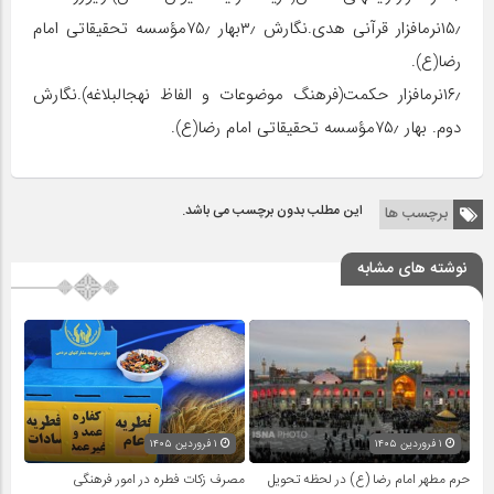
۱۵٫نرم‏افزار قرآنی هدی.نگارش ۳٫بهار ۷۵٫مؤسسه تحقیقاتی امام
رضا(ع).
۱۶٫نرم‏افزار حکمت(فرهنگ موضوعات و الفاظ نهج‏البلاغه).نگارش
دوم. بهار ۷۵٫مؤسسه تحقیقاتی امام رضا(ع).
این مطلب بدون برچسب می باشد.
برچسب ها
نوشته های مشابه
۱ فروردین ۱۴۰۵
۱ فروردین ۱۴۰۵
حرم مطهر امام رضا (ع) در لحظه تحویل
مصرف زکات فطره در امور فرهنگی