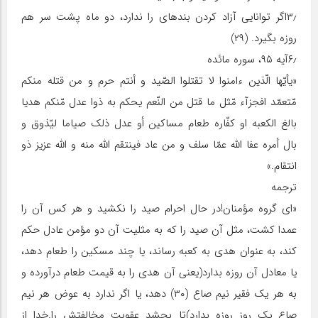
۳٫اگر توانایی آزاد کردن بنده‏ای را ندارد، دو ماه پشت سر هم
روزه بگیرد. (۲۹)
۶٫آیه ۹۵، سوره مائده
«یأیّها الّذین ءامنوا لا تقتلوا الصّید و أنتم حرم و من قتله منکم
مّتعمّد افجزآء مّثل ما قتل من النّعم یحکم به ذوا عدل مّنکم هدیا
بالغ الکعبه او کفّاره طعام مساکین أو عدل ذلک صیاما لیّذوق و
بال أمره عفا اللّه عمّا سلف و من عاد فینتقم اللّه منه و اللّه عزیز ذو
انتقام.»
ترجمه
«ای گروه مؤمنان!در حال احرام صید را نکشید و هر کس آن را
عمدا کشت، مثل آن صید را که به مثلیت آن دو مؤمن عادل حکم
کند، به عنوان هدی به کعبه رساند، یا چند مسکین را طعام دهد،
یا معادل آن روزه بدارد(یعنی آن هدی را به قیمت طعام درآورده و
به هر یک فقیر نیم صاع (۳۰) دهد، یا اگر ندارد به عوض هر نیم
صاع یک روز روزه بدارد)تا بچشد عقوبت مخالفتش را.خدا از