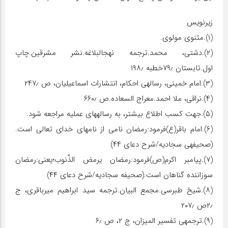
زیرنویس
(۱).مثنوی مولوی.
(۲).دشتی، محمد.ترجمه نهج‏البلاغه.نشر مشرقین.چاپ
اول.تابستان ۷۹٫خطبه ۱۹۸٫
(۳).امام خمینی، رساله‏ی احکام، انتشارات اسماعیلیان، ص ۲۴۷٫
(۴).نراقی، ملا احمد.معراج السعاده.ص ۶۶۰٫
(۵).جهت کسب اطلاع بیش‏تر، به رساله‏های عملیه مراجعه شود.
(۶).امام باقر(ع)فرمود:رمضان نامی از نام‏های خدای تعالی است.
(صحیفه‏ی سجادیه/شرح دعای ۴۴)
(۷).پیامبر اکرم(ص)فرمود:رمضان یرمض الذّنوب؛یعنی:رمضان
سوزاننده گناهان است.(صحیفه سجادیه/شرح دعای ۴۴)
(۸).شیخ طبرسی.مجمع البیان.ترجمه سید ابراهیم میرباقری، ج
۲٫ص ۲۰۷٫
(۹).ترجمه‏ی تفسیر المیزان، ج ۲، ص ۶٫