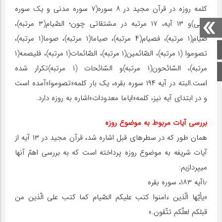
کلمه روزه در قرآن مجید در ۸ سوره(۷ سوره مدنی و یک سوره
مکی)و ۱۳ آیه، ۱۷ مرتبه در مشتقاتی چون؛ الصّیام(۳ مرتبه)،
صیام(۱ مرتبه)، فصیام(۴ مرتبه)، صیاما(۱ مرتبه)، صوما(۱ مرتبه)،
صفحه اصلی
تصوموا (۱ مرتبه)، الصّائمین(۱ مرتبه)، الصّائمات(۱ مرتبه)، فلیصمه(۱
مرتبه)، السّائحون(۱ مرتبه)و السّائحات (۱ مرتبه)تکرار شده
اینستاگرام
است.البته در آیه ۱۹۴ سوره بقره، یک بار کلمه«تصوموا»آمده است
و در ابتدای آیه نیز، کلمه«ایاما معدودات»اشاره به روزه دارد.
بررسی آیات مربوط به موضوع روزه
همان طور که در سطرهای قبل اشاره شد، قرآن مجید در ۱۳ آیه از
آیات شریفه به موضوع روزه پرداخته است که به بررسی اهمّ آن‏ها
می‏پردازیم:
۱٫آیه ۱۸۳، سوره بقره
«یأیّها الّذین ءامنوا کتب علیکم الصّیام کما کتب علی الّذین من
قبلکم لعلّکم تتّقون.»