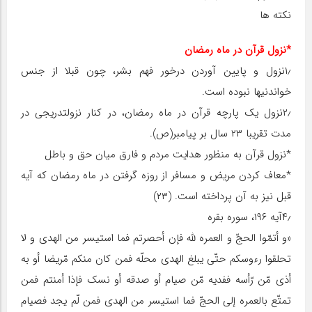
نکته‏ ها
*نزول قرآن در ماه رمضان
۱٫نزول و پایین آوردن درخور فهم بشر، چون قبلا از جنس
خواندنی‏ها نبوده است.
۲٫نزول یک پارچه قرآن در ماه رمضان، در کنار نزول‏تدریجی در
مدت تقریبا ۲۳ سال بر پیامبر(ص).
*نزول قرآن به منظور هدایت مردم و فارق میان حق و باطل
*معاف کردن مریض و مسافر از روزه گرفتن در ماه رمضان که آیه
قبل نیز به آن پرداخته است. (۲۳)
۴٫آیه ۱۹۶، سوره بقره
«و أتمّوا الحجّ و العمره للّه فإن أحصرتم فما استیسر من الهدی و لا
تحلقوا رءوسکم حتّی یبلغ الهدی محلّه فمن کان منکم مّریضا أو به
أذی مّن رّأسه ففدیه مّن صیام أو صدقه أو نسک فإذا أمنتم فمن
تمتّع بالعمره إلی الحجّ فما استیسر من الهدی فمن لّم یجد فصیام