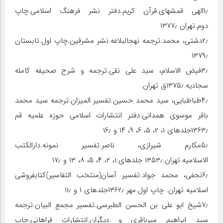
۱٫الهی قمشه‏ای.قرآن کریم.دفتر نشر فرهنگ اسلامی.چاپ
دوم.تهران ۱۳۷۷٫
۲٫دشتی، محمد.ترجمه نهج‏البلاغه.نشر مشرقین.چاپ اول.تابستان
۱۳۷۹٫
۳٫فیض الاسلام، سید علی نقی.ترجمه و شرح صحیفه کامله
سجادیه.۱۳۷۵٫ق تهران.
۴٫طباطبایی، سید محمد حسین.تفسیر المیزان.ترجمه سید محمد
باقر موسوی همدانی.دفتر انتشارات اسلامی حوزه علمیه قم
۱۳۶۳٫جلدهای ۱، ۲، ۵، ۶، ۹، ۱۴ و ۱۶٫
۵٫مکارم شیرازی، ناصر.تفسیر نمونه.دارالکتب
الاسلامیه.تهران.۱۳۵۳٫ جلدهای:۱، ۲، ۴، ۵، ۸، ۱۳ و ۱۷٫
۶٫نجفی، محمد جواد.تفسیر آسان(منتخب التفاسیر)کتابفروشی
اسلامیه تهران. چاپ اول.مهر ۱۳۶۲٫جلدهای ۱ و ۱۱٫
۷٫شیخ ابو علی بن الحسن الطبرسی.تفسیر مجمع البیان.ترجمه
سید ابراهیم میرباقری و دیگران.انتشارات فراهانی.چاپ