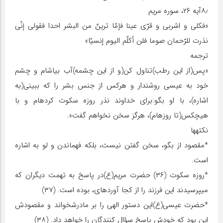
۸٫آیه ۲۶، سوره مریم
«فکلی و اشربی و قرّی عینا فإمّا ترینّ من البشر احدا فقولی إنّی
نذرت للرّحمان صوما فلن أکلّم الیوم إنسیّا»
ترجمه
«پس(از این رطب)تناول کن(و از این چشمه)آب بیاشام و چشم
خود به عیسی روشن‏دار و هرکس از جنس بشر را که ببینی(به
اشاره)، با او بگو:برای خداوند نذر روزه سکوت کرده‏ام و با
هیچ‏کس(تا روزه‏ام)، هرگز سخن نخواهم گفت».
نکته‏ها
*مقصود از بگو، سخن گفتن نیست، بلکه فهماندن و لو به اشاره
است.
*روزه سکوت (۳۶) حضرت مریم(ع)در پاسخ به تهمت دیگران که
می‏پرسیدند این فرزند را از کجا آورده‏ای، بوده است. (۳۷)
*حضرت عیسی(ع)این دستور الهی را بر مادرش‏خواند و مقصودش
این بود که خودش پاسخ سؤال کنندگان را خواهد داد. (۳۸)