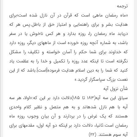
ترجمه
«ماه رمضان ماهی است که قرآن در آن نازل شده است؛برای
هدایت بشر و برای راهنمایی و امتیاز حق از باطل.پس هر که
دریابد ماه رمضان را، روزه بدارد و هر کس ناخوش یا در سفر
باشد، به شماره آنچه روزه خورده است از ماه‏های دیگر، روزه دارد
که خداوند برای شما حکم را آسان خواسته و تکلیف را مشکل
نگرفته است تا این‏که عدد روزه را تکمیل و خدا را به عظمت یاد
کنید که شما را به دین اسلام هدایت فرموده‏[است‏].باشد که از این
نعمت بزرگ سپاسگزار گردید.»
شأن نزول آیه
سیاق این سه آیه(۱۸۳ تا ۱۸۵)دلالت دارد بر این که:«اولا، هر سه
آیه با هم نازل شده‏اند و به هم متصل و نظیر کلام واحدی
هستند که یک غرض را در بردارند و آن بیان وجوب روزه ماه
رمضان است.ثانیا، دلالت دارد بر این‏که دو آیه اول، مقدمه‏ای برای
آیه سوم هستند. (۲۲)