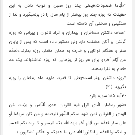
*«أیّاما مّعدودات»؛یعنی چند روز معین و توجه دادن به این
حقیقت که روزه چند روز بیش‏تر از ایام سال را در برنمی‏گیرد و لذا از
سنگینی و سختی آن کاسته است.
*معاف داشتن مسافران و بیماران و افراد ناتوان و پیرانی که روزه
گرفتن بر آنان مشقت دارد.ولی دستور داده است که پس از پایان
سفر و هنگام توانایی و قدرت به همان مقدار، روزه بدارند.«فعدّه
من أیّام أخر»و برای هر روز از روزهایی که روزه نداشته‏اند، یک مد
طعام به فقرا بدهند.
*روزه داشتن بهتر است؛یعنی تا قدرت دارید ماه رمضان را روزه
بگیرید. (۲۱)
۳٫آیه ۱۸۵ سوره بقره
«شهر رمضان الّذی انزل فیه القرءان هدی لّلنّاس و بیّنات مّن
الهدی و الفرقان فمن شهد منکم الشّهر فلیصمه و من کان مریضا أو
علی سفر فعدّه من أیّام أخر یرید اللّه بکم الیسر و لا یرید بکم العسر
و لتکملوا العدّه و لتکبّروا اللّه علی ما هدیکم و لعلّکم تشکرون.»