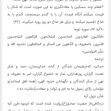
*طعام چند مسکین یا معادل‏گیری به این صورت است که شکار را
قیمت می‏کنند.آن‏گاه قیمت آن را با گندم می‏سنجند، گندم را به
صاع تقسیم می‏کنند و برای هر صاع دو روز روزه می‏گیرند. (۳۲)
۷٫آیه ۱۱۲، سوره توبه
«التّائبون العابدون الحامدون السّائحون الرّاکعون السّاجدون
الآمرون بالمعروف و النّاهون عن المنکر و الحافظون لحدود اللّه و
بشّر المؤمنین»
ترجمه
«بدانید که»پشیمان شدگان از گناه، خداپرستان، حمد و شکر
نعمت گزاران، روزه‏داران، نماز به خضوع گزاران، امر به معروف و
نهی از منکر کنندگان و نگهبانان حدود الهی، (همه اهل ایمانند)و
مؤمنان را(ای رسول ما به اجر و ثواب و سعادت)بشارت ده.»
شأن نزول آیه
در«کافی»از حضرت صادق(ع)روایت شده است که فرمود:«این آیه