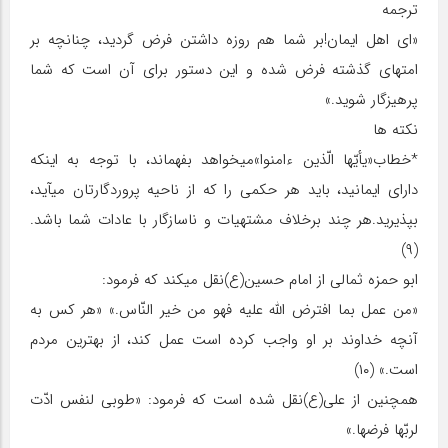
ترجمه
«ای اهل ایمان!بر شما هم روزه داشتن فرض گردید، چنانچه بر
امت‏های گذشته فرض شده و این دستور برای آن است که شما
پرهیزگار شوید.»
نکته‏ ها
*خطاب‏«یأیّها الّذین ءامنوا»می‏خواهد بفهماند، با توجه به این‏که
دارای ایمانید، باید هر حکمی را که از ناحیه پروردگارتان می‏آید،
بپذیرید.هر چند برخلاف مشتهیات و ناسازگار با عادات شما باشد.
(۹)
ابو حمزه ثمالی از امام حسین(ع)نقل می‏کند که فرمود:
«من عمل بما افترض اللّه علیه فهو من خیر النّاس.» «هر کس به
آن‏چه خداوند بر او واجب کرده است عمل کند، از بهترین مردم
است.» (۱۰)
همچنین از علی(ع)نقل شده است که فرمود: «طوبی لنفس ادّت
لربّها فرضها.»