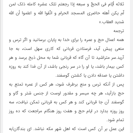
ثلاثه أیّام فی الحجّ و سبعه إذا رجعتم تلک عشره کامله ذلک لمن
لّم یکن أهله حاضری المسجد الحرام و اتّقوا اللّه و اعلموا أن اللّه
شدید العقاب.»
ترجمه
همه اعمال حج و عمره را برای خدا به پایان برسانید و اگر ترس و
منعی پیش آید، فرستادن قربانی که کاری سهل است، به جا
آرید.سر متراشید تا آن گاه که قربانی شما به محل ذبح برسد و هر
کس بیمار باشد، یا او را در سر رنجی باشد، از آن فدا کند به روزه
داشتن یا صدقه دادن یا کشتن گوسفند.
پس از آن‏که ترس و منع برطرف شود، هر کس از عمره تمتع به
حج بازآید، هر چه میسر و مقدور اوست از جنس شتر و گاو و
گوسفند آن جا قربانی کند و هر کس به قربانی تمکن نیافت، سه
روز روزه بدارد در ایام حج و هفت روز هنگام مراجعت که ده روز
تمام شود.
این عمل بر آن کس است که اهل شهر مکه نباشد. ای بندگان!به