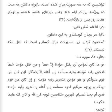
تراشیدن که به سه صورت بیان شده است: ۱٫روزه داشتن به مدت
ده روز(سه روز در ایام حج؛ یعنی روزهای هفتم، هشتم و نهم)و
هفت روز پس از بازگشت. (۲۶)
۲٫یا اطعام شش فقیر.
۳٫یا سر بریدن گوسفندی به این منظور.
*محدود کردن این تسهیلات برای کسانی است که اهل مکه
نیستند. (۲۷)
۵٫آیه ۹۲، سوره نسا
«و ما کان لمؤمن أن یقتل مؤمنا إلاّ خطأ و من قتل مؤمنا خطأ
فتحریر رقبه مّؤمنه ودیه مسلّمه إلی أهله إلاّ یصّدّقوا فإن کان من
قوم عدولّکم و هو مؤمن فتحریر رقبه مؤمنه و إن کان من قوم
بینکم و بینهم میثاق فدیه مسلّمه إلی أهله و تحریر رقبه مؤمنه
فمن لّم یجد فصیام شهرین متتابعین توبه مّن اللّه و کان اللّه علیما
حکیما»
ترجمه