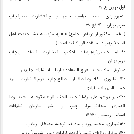
اول.تهران.ج ۲٫
۸٫بروجردی، سید ابراهیم.تفسیر جامع.انتشارات صدرا.چاپ
سوم.تهران. ۱۳۴۱٫ج ۳٫
(تفاسیر مذکور از نرم‏افزار جامع(jame)، مؤسسه نشر حدیث اهل
البیت(ع)مورد استفاده قرار گرفته است.)
۹٫امام خمینی(ره).رساله احکام، انتشارات اسماعیلیان.چاپ
دوم.تهران.
۱۰٫نراقی، ملا محمد.معراج السعاده.سازمان انتشارات جاویدان.
۱۱٫نیشابوری، غلامرضا.صائمان صالح.چاپ دوم.انتشارات سید
جمال الدین اسد آبادی.
۱۲٫صابر یزدی، علی رضا.ترجمه الحکم الزاهره.ترجمه محمد رضا
انصاری محلاتی.مرکز چاپ و نشر سازمان تبلیغات
اسلامی.زمستان ۱۳۷۲٫
۱۳٫شیرازی، محمد.روزه و ماه خدا.ترجمه مصطفی زمانی.
۱۴٫نرم‏افزار رایانه‏ای شمس(گزیده غزلیات دیوان شمس).رایورز.