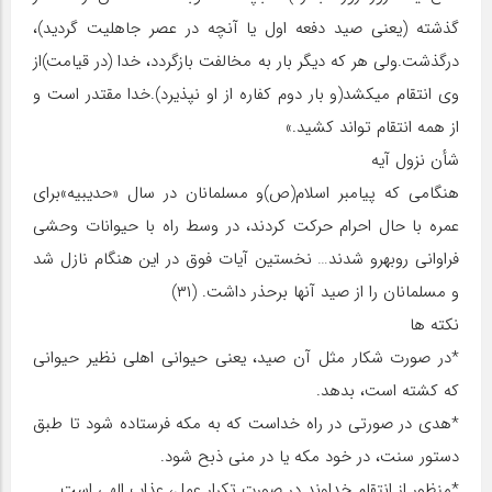
گذشته (یعنی صید دفعه اول یا آن‏چه در عصر جاهلیت گردید)،
درگذشت.ولی هر که دیگر بار به مخالفت بازگردد، خدا (در قیامت)از
وی انتقام می‏کشد(و بار دوم کفاره از او نپذیرد).خدا مقتدر است و
از همه انتقام تواند کشید.»
شأن نزول آیه
هنگامی که پیامبر اسلام(ص)و مسلمانان در سال «حدیبیه»برای
عمره با حال احرام حرکت کردند، در وسط راه با حیوانات وحشی
فراوانی روبه‏رو شدند… نخستین آیات فوق در این هنگام نازل شد
و مسلمانان را از صید آن‏ها برحذر داشت. (۳۱)
نکته‏ ها
*در صورت شکار مثل آن صید، یعنی حیوانی اهلی نظیر حیوانی
که کشته است، بدهد.
*هدی در صورتی در راه خداست که به مکه فرستاده شود تا طبق
دستور سنت، در خود مکه یا در منی ذبح شود.
*منظور از انتقام خداوند در صورت تکرار عمل، عذاب الهی است.