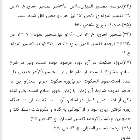
(۳۴).ترجمه تفسیر المیزان.۹٫ص ۵۳۹٫در تفسیر آسان.ج ۷٫ص
۳۳٫تفسیر نمونه.ج ۸٫ص ۱۵۱ نیز، هر دو معنی نقل شده است.
(۳۵).صحیفه نور.ج ۱۵٫ص ۶۳٫
(۳۶).تفسیر آسان، ج ۱۱، ص ۱۰۶٫و نیز:تفسیر نمونه، ج ۱۳، ص
۴۵/۴۲٫ ترجمه تفسیر المیزان، ج ۱۶، ص ۴۷۷٫و نیز:تفسیر نمونه،
ج ۱۶
(۳۷).روزه سکوت در آن دوره مرسوم بوده است، ولی در شرع
اسلام، مشروع نیست. از امام علی بن الحسین(ع)در حدیثی نقل
شده است:صوم السکوت حرام(روزه سکوت حرام است)و این به
خاطر تفاوت شرایط آن زمان با زمان ظهور اسلام است. ولی البته
یکی از آداب صوم کامل در اسلام، آن است که انسان به هنگام
روزه گرفتن، زبان خود را از آلودگی به گناه و مکروهات حفظ کند و
همچنین چشم را(ترجمه تفسیر المیزان، ج ۱۳، ص ۴۵).
(۳۸).ترجمه تفسیر المیزان، ج ۱۴، ص ۵۷٫
منابع