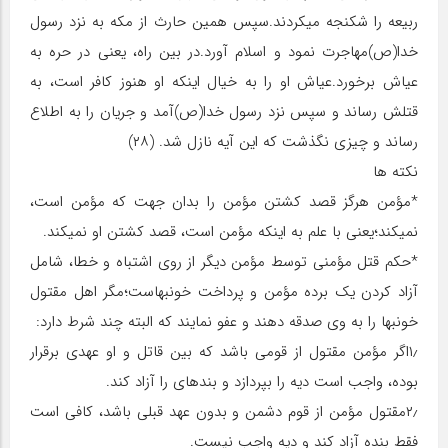
ربیعه را شکنجه می‏کردند.سپس همین حارث از مکه به نزد رسول
خدا(ص)مهاجرت نمود و اسلام آورد.در بین راه، یعنی در حره به
عیاش برخورد.عیاش او را به خیال این‏که او هنوز کافر است، به
قتلش رساند و سپس نزد رسول خدا(ص)آمد و جریان را به اطلاع
رساند و چیزی نگذشت که این آیه نازل شد. (۲۸)
نکته‏ ها
*مؤمن هرگز قصد کشتن مؤمن را بدان جهت که مؤمن است،
نمی‏کند؛یعنی با علم به این‏که مؤمن است، قصد کشتن او نمی‏کند.
*حکم قتل مؤمنی توسط مؤمن دیگر از روی اشتباه و خطا، شامل
آزاد کردن یک برده مؤمن و پرداخت خون‏بهاست؛مگر اهل مقتول
خون‏بها را به وی صدقه دهند و عفو نمایند که البته چند شرط دارد:
۱٫اگر مؤمن مقتول از قومی باشد که بین قاتل و او عهدی برقرار
بوده، واجب است دیه را بپردازد و بنده‏ای را آزاد کند.
۲٫مقتول مؤمن از قوم دشمن و بدون عهد قبلی باشد، کافی است
فقط بنده آزاد کند و دیه واجب نیست.