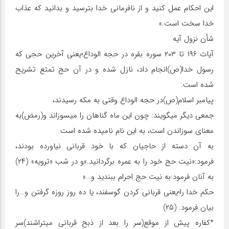
این احکام عمل کنید و از نافرمانی خدا بترسید و بدانید که عذاب
خدا سخت است.»
شأن نزول آیه
آیات ۱۹۶ تا ۲۰۳ سوره بقره در حجه الوداع؛یعنی آخرین حجی که
رسول خدا(ص)انجام داد، نازل شده و در آن حج تمتع تشریح
شده است.
پیامبر اسلام(ص)در حجه الوداع وقتی به مکه رسیدند،
جمعی دیگر می‏گویند: چون این ماه گناهان را می‏سوزاند و(رمض)به
معنای سوزاندن است، به این نام نامیده شده است
به آن دسته از حاجیان که با خود قربانی نیاورده بودند،
فرمود:«نیت حج خود را به عمره برگردانید.»و در شب «ترویه» (۲۴)
به آنان فرمود:به نیت حج احرام ببندید و…»
حکم خدا را؛یعنی قربانی کردن گوسفند، یا ده روز روزه گرفتن و…را
بیان فرمود. (۲۵)
*کفاره پیش از موقع(سر را بعد از ذبح قربانی می‏تراشند)سر