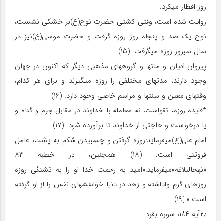
روز افطار می‏کرد.
روایت شده است، وقتی کشتی حضرت نوح(ع)بر خشکی نشست،
نوح یک صد و پنجاه روز روزه گرفت و حضرت موسی(ع)نیز در
سال سی‏روز روزه می‏گرفت. (۱۵)
پیروان ادیان و ملت‏ها و گروه‏های مذهبی دیگر که اکنون در جهان
وجود دارند، مدت‏های مختلفی را روزه‏ می‏گیرند و برای هر کدام،
وقت‏های معین و سنت‏ها و مراسم خاصی وجود دارد. (۱۶)
*فایده روزه، تقواست، نه معامله با خداوند در مقابل جرم و گناه و
یا درخواست و حاجتی از خداوند تا برآورده شود. (۱۷)
امام علی(ع)می‏فرماید:روزه گرفتن و چسبیدن شکم به پشت، عامل
فروتنی است. (۱۸) همچنین، در خطبه ۸۳
«نهج‏البلاغه»می‏فرماید:«امید به رحمت خدا او را به تشنگی روزه
روزهای گرم واداشته و زهد در دنیا خواهش‏های نفس را از او گرفته
است.» (۱۹)
۲٫آیه ۱۸۴، سوره بقره