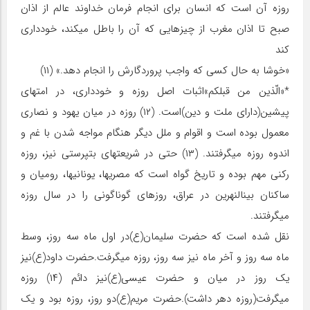
روزه آن است که انسان برای انجام فرمان خداوند عالم از اذان
صبح تا اذان مغرب از چیزهایی که آن را باطل می‏کند، خودداری
کند
«خوشا به حال کسی که واجب پروردگارش را انجام دهد.» (۱۱)
*«الّذین من قبلکم»اثبات اصل روزه و خودداری، در امت‏های
پیشین(دارای ملت و دین)است. (۱۲) روزه در میان یهود و نصاری
معمول بوده است و اقوام و ملل دیگر هنگام مواجه شدن با غم و
اندوه روزه می‏گرفتند. (۱۳) حتی در شریعت‏های بت‏پرستی نیز، روزه
رکنی مهم بوده و تاریخ گواه است که مصری‏ها، یونانی‏ها، رومیان و
ساکنان بین‏النهرین در عراق، روزهای گوناگونی را در سال روزه
می‏گرفتند.
نقل شده است که حضرت سلیمان(ع)در اول ماه سه روز، وسط
ماه سه روز و آخر ماه نیز سه روز، روزه می‏گرفت.حضرت داود(ع)نیز
یک روز در میان و حضرت عیسی(ع)نیز دائم (۱۴) روزه
می‏گرفت(روزه دهر داشت).حضرت مریم(ع)دو روز، روزه بود و یک