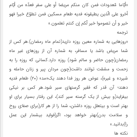
«أیّاما مّعدودات فمن کان منکم مریضا أو علی سفر فعدّه من أیّام
أخرو علی الّذین یطیقونه فدیه طعام مسکین فمن تطوّع خیرا فهو
خیر و أن تصوموا خیر لّکم إن کنتم تعلمون.»
ترجمه
«روزهایی به شماره معین روزه دارید(تمام ماه رمضان).هر کس از
شما مریض باشد یا مسافر، به شماره آن از روزهای غیر ماه
رمضان(چون حاضر و سالم شود) روزه دارد.کسانی که روزه را به
زحمت و مشقت توانند داشت(چون مردان پیر و زنان حامله و
شیرده و غیره)، عوض هر روز فدا دهند یک«مد» (۲۰) طعام فدیه
دهند؛ آن قدر که فقیر گرسنه‏ای سیر شود.هر کس بر نیکی
بیفزاید(و بیش از یک گرسنه سیر کند)، این رفتار بسیار برای او
بهتر است و بی‏تعلل روزه داشتن، شما را از هر کار(برای صفای روح
و سلامت بدن)بهتر خواهد بود، اگر(فواید بی‏شمار این عمل
را)بدانید.»
نکته‏ ها