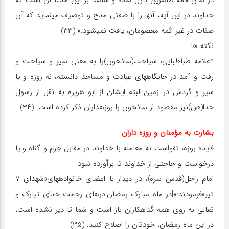
در شأن ائمه طاهرین نازل شده و شاهد بر این مدعا آن است که
خداوند در این آیه، آن‏ها را با صفتی مدح و توصیف می‏نماید که آن
صفات در غیر ائمه معصومان، یافت نمی‏شود.» (۳۳)
نکته‏ ها
*علامه طباطبایی، سیاحت(سائحون)را به معنی سیر و سیاحت و
رفت و آمد در جایگاه‏های عبادت و مساجد دانسته، نه روزه و یا
سیر و گردش در زمین.البته ایشان از ابو هریره به نقل از رسول
خدا(ص)نیز مقصود از سائحون را روزه‏داران ذکر کرده است. (۳۴)
بشارت به مؤمنان و روزه‏ داران
فایده روزه، تقواست نه معامله با خداوند در مقابل جرم و گناه و یا
درخواست و حاجتی از خداوند تا برآورده شود
امام راحل(قدس سره)، در دیدار با اعضای خانواده‏های«شهدای ۷
تیر»فرمودند:«[در ماه مبارک رمضان‏]درهای رحمت خدای تبارک و
تعالی به روی همه گناهکاران باز است و شما تا دیر نشده است،
در این ماه رمضان، خودتان را اصلاح کنید. (۳۵)