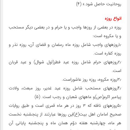
روحانیت حاصل شود.» (۴)
انواع روزه
روزه در بعضی از روزها واجب و یا حرام و در بعضی دیگر مستحب
و یا مکروه است:
۱٫روزه‏های واجب شامل روزه ماه رمضان و قضای آن، روزه نذر و
روزه کفاره است.
۲٫روزه‏های حرام شامل روزه عید فطر(اول شوال) و عید قربان
است.
۳٫روزه مکروه، روزه روز عاشوراست.
۴٫روزه‏های مستحب شامل روزه عید غدیر، روز مبعث، ولادت
پیامبر اکرم(ص)و ماه‏های شعبان و رجب است. (۵)
۵٫روزه‏های نافله که ۳ روز در هر ماه قمری است و طبق روایات
صحیح امامان اهل بیت(ع)این روزها عبارتند از پنج‏شنبه نخست
هر ماه، چهارشنبه هفته دوّم همان ماه و پنج‏شنبه پایانی آن