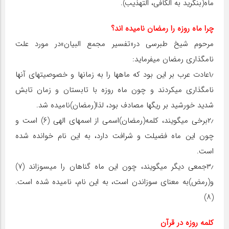
ماه(بنگرید به الکافی، التهذیب).
چرا ماه روزه را رمضان نامیده‏ اند؟
مرحوم شیخ طبرسی در«تفسیر مجمع البیان»در مورد علت
نامگذاری رمضان می‏فرماید:
۱٫عادت عرب بر این بود که ماه‏ها را به زمان‏ها و خصوصیت‏های آن‏ها
نامگذاری می‏کردند و چون ماه روزه با تابستان و زمان تابش
شدید خورشید بر ریگ‏ها مصادف بود، لذا(رمضان)نامیده شد.
۲٫برخی می‏گویند، کلمه(رمضان)اسمی از اسم‏های الهی (۶) است و
چون این ماه فضیلت و شرافت دارد، به این نام خوانده شده
است.
۳٫جمعی دیگر می‏گویند، چون این ماه گناهان را می‏سوزاند (۷)
و(رمض)به معنای سوزاندن است، به این نام، نامیده شده است.
(۸)
کلمه روزه در قرآن