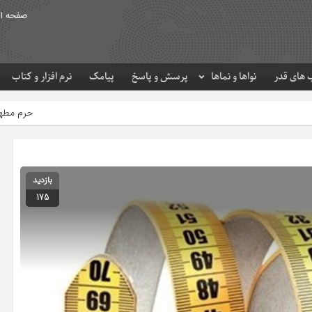
صفحه ا
های قدر
نواها و نماها
پرسش و پاسخ
پیامک
نرم افزار و کتاب
حرم مطهر امام رضا (ع) در لحظه 
بازدید
175