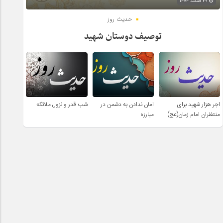
۲۹ اسفند ۱۴۰۴
حدیث روز
توصیف دوستان شهید
اجر هزار شهید برای
امان ندادن به دشمن در
شب قدر و نزول ملائکه
منتظران امام زمان(عج)
مبارزه