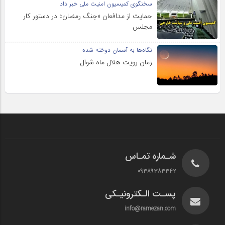
سخنگوی کمیسیون امنیت ملی خبر داد
حمایت از مدافعان «جنگ رمضان» در دستور کار
مجلس
نگاه‌ها به آسمان دوخته شده
زمان رویت هلال ماه شوال
شـماره تمـاس
۰۹۳۸۹۳۸۳۳۴۲
پسـت الـکترونیـکی
info@ramezan.com