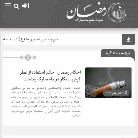
حرم مطهر امام رضا (ع) در لحظه تحویل س
برچسب » کِرِم
احکام رمضان | حکم استفاده از عطر،
کِرِم و سیگار در ماه مبارک رمضان
حجت الاسلام والمسلمین وحیدپور به سؤالی پیرامون
حکم استفاده از عطر، کِرِم و سیگار در ماه مبارک رمضان
۲ فروردین ۱۴۰۳
پاسخ داد. حجت الاسلام والمسلمین وحیدپور به ارائه
احکام و مسائل شرعی ماه مبارک رمضان پرداخته که
تقدیم نگاه شما می شود. بسم الله الرحمن الرحیم وفات
حضرت خدیجه کبری (س) را تسلیت عرض می نماییم؛
ایشان […]