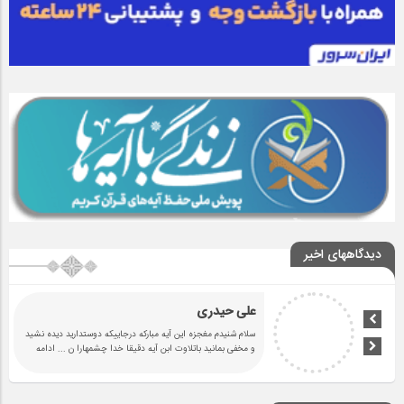
دیدگاههای اخیر
علی حیدری
سلام شنیدم مغجزه این آیه مبارکه درجاییکه دوستدارید دیده نشید
و مخفی بمانید باتلاوت ابن آیه دقیقا خدا چشمهارا ن
... ادامه