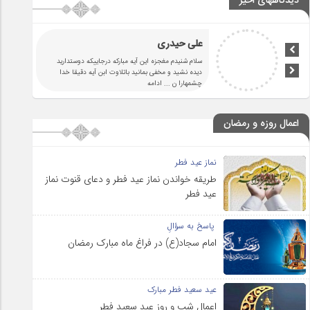
دیدگاههای اخیر
علی حیدری
سلام شنیدم مغجزه این آیه مبارکه درجاییکه دوستدارید
دیده نشید و مخفی بمانید باتلاوت ابن آیه دقیقا خدا
چشمهارا ن
... ادامه
اعمال روزه و رمضان
نماز عید فطر
طریقه خواندن نماز عید فطر و دعای قنوت نماز
عید فطر
پاسخ به سؤالِ
امام سجاد(ع) در فراغ ماه مبارک رمضان
عید سعید فطر مبارک
اعمال شب و روز عید سعید فطر