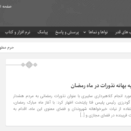
صفحه ا
های قدر
نواها و نماها
پرسش و پاسخ
پیامک
نرم افزار و کتاب
حرم مطهر امام رضا (ع) در لحظه
به بهانه نذورات در ماه رمضان
ورد انجام کلاهبرداری سایبری با عنوان نذورات رمضانی به مردم هشدار
گودرزی رئیس پلیس فتا پایتخت اظهار کرد: با آغاز ماه مبارک رمضان،
فاده از نیات خیرخواهانه شهروندان و فضای معنوی این ماه، اقدام به
ت فریبنده در فضای مجازی و […]