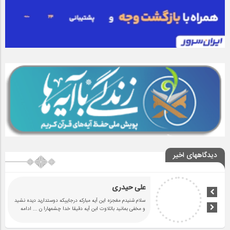
دیدگاههای اخیر
علی حیدری
سلام شنیدم مغجزه این آیه مبارکه درجاییکه دوستدارید دیده نشید
و مخفی بمانید باتلاوت ابن آیه دقیقا خدا چشمهارا ن
... ادامه