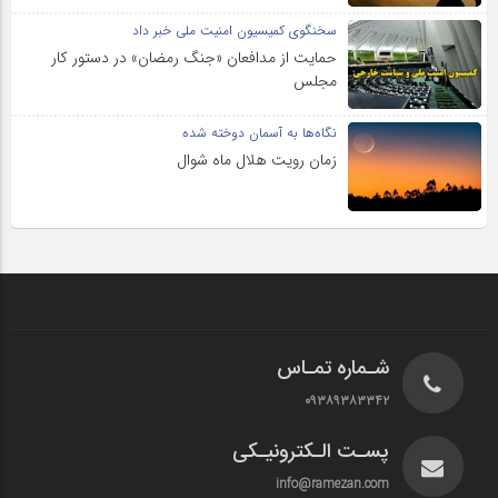
سخنگوی کمیسیون امنیت ملی خبر داد
حمایت از مدافعان «جنگ رمضان» در دستور کار
مجلس
نگاه‌ها به آسمان دوخته شده
زمان رویت هلال ماه شوال
شـماره تمـاس
۰۹۳۸۹۳۸۳۳۴۲
پسـت الـکترونیـکی
info@ramezan.com