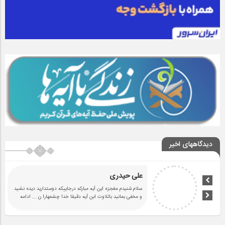
دیدگاههای اخیر
علی حیدری
سلام شنیدم مغجزه این آیه مبارکه درجاییکه دوستدارید دیده نشید
و مخفی بمانید باتلاوت ابن آیه دقیقا خدا چشمهارا ن
... ادامه