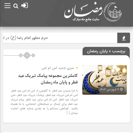
حرم مطهر امام رضا (ع) در لحظه
برچسب » پایان رمضان
سری جدید اس ام اس
کاملترین مجموعه پیامک تبریک عید
فطر و پایان ماه رمضان
۱۹ فروردین ۱۴۰۳
با فرا رسیدن عید فطر، با گلچینی از اس ام اس عید فطر،
اس ام اس تبریک عید فطر، پیامک تبریک عید فطر، متن
تبریک عید فطر، اس ام اس برای عید فطر، پیام تبریک
عید فطر برای ارسال در شبکه‌های اجتماعی، با ما همراه
باشید. کوتاهی دستانم را به بلندی ستاره های اجابت
برسان […]