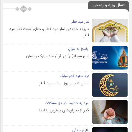
اعمال روزه و رمضان
نماز عید فطر
طریقه خواندن نماز عید فطر و دعای قنوت نماز عید
فطر
پاسخ به سؤالِ
امام سجاد(ع) در فراغ ماه مبارک رمضان
عید سعید فطر مبارک
اعمال شب و روز عید سعید فطر
امید به خداوند در حل مشکلات
گذر از بحران‌های پیش‌رو با امید
طلوع بندگی