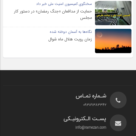
سخنگوی کمیسیون امنیت ملی خبر داد
حمایت از مدافعان «جنگ رمضان» در دستور کار
مجلس
نگاه‌ها به آسمان دوخته شده
زمان رویت هلال ماه شوال
شـماره تمـاس
۰۹۳۸۹۳۸۳۳۴۲
پسـت الـکترونیـکی
info@ramezan.com