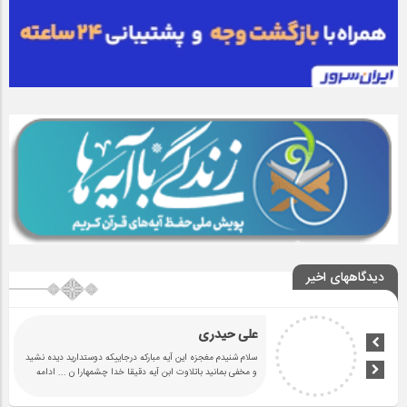
دیدگاههای اخیر
علی حیدری
سلام شنیدم مغجزه این آیه مبارکه درجاییکه دوستدارید دیده نشید
و مخفی بمانید باتلاوت ابن آیه دقیقا خدا چشمهارا ن
... ادامه