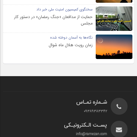
سخنگوی کمیسیون امنیت ملی خبر داد
حمایت از مدافعان «جنگ رمضان» در دستور کار
مجلس
نگاه‌ها به آسمان دوخته شده
زمان رویت هلال ماه شوال
شـماره تمـاس
۰۹۳۸۹۳۸۳۳۴۲
پسـت الـکترونیـکی
info@ramezan.com