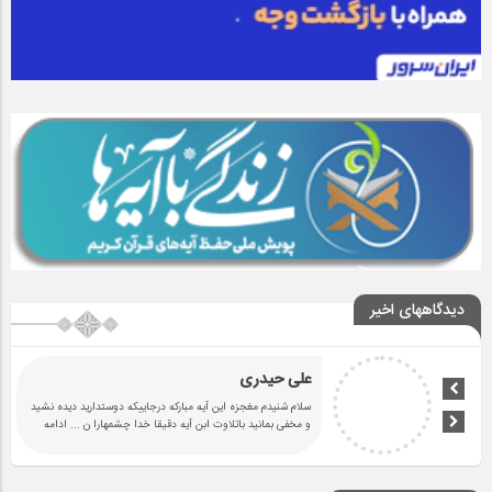
دیدگاههای اخیر
علی حیدری
سلام شنیدم مغجزه این آیه مبارکه درجاییکه دوستدارید دیده نشید
و مخفی بمانید باتلاوت ابن آیه دقیقا خدا چشمهارا ن
... ادامه