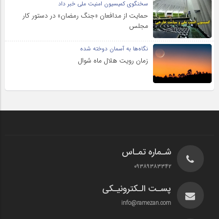
سخنگوی کمیسیون امنیت ملی خبر داد
حمایت از مدافعان «جنگ رمضان» در دستور کار
مجلس
نگاه‌ها به آسمان دوخته شده
زمان رویت هلال ماه شوال
شـماره تمـاس
۰۹۳۸۹۳۸۳۳۴۲
پسـت الـکترونیـکی
info@ramezan.com