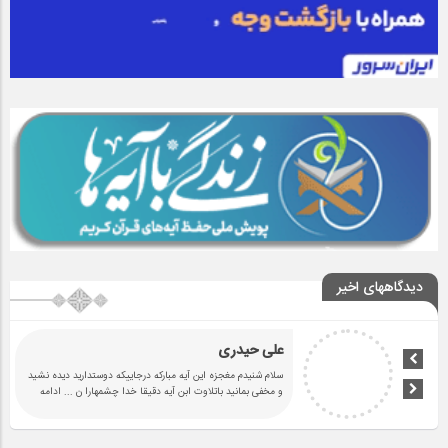
دیدگاههای اخیر
علی حیدری
سلام شنیدم مغجزه این آیه مبارکه درجاییکه دوستدارید دیده نشید
و مخفی بمانید باتلاوت ابن آیه دقیقا خدا چشمهارا ن
... ادامه