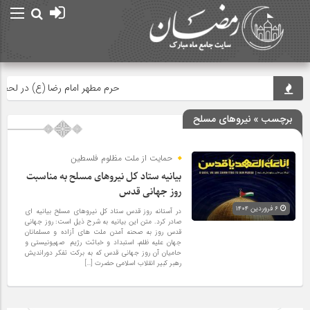
حرم مطهر امام رضا (ع) در لحظه تحوی
برچسب » نیروهای مسلح
حمایت از ملت مظلوم فلسطین
بیانیه ستاد کل نیروهای مسلح به مناسبت
روز جهانی قدس
۶ فروردین ۱۴۰۴
در آستانه روز قدس ستاد کل نیروهای مسلح بیانیه ای
صادر کرد. متن این بیانیه به شرح ذیل است: روز جهانی
قدس روز به صحنه آمدن ملت های آزاده و مسلمانان
جهان علیه ظلم، استبداد و خباثت رژیم صهیونیستی و
حامیان آن روز جهانی قدس که به برکت تفکر دوراندیش
رهبر کبیر انقلاب اسلامی حضرت […]