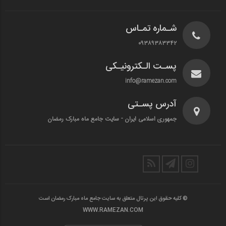
شـماره تمـاس
۰۹۳۸۹۳۸۳۳۴۲
پسـت الـکترونیـکی
info@ramezan.com
آدرس پسـتی
جمهوری اسلامی ایران - سایت جامع ماه مبارک رمضان
© کلیه حقوق این پرتال متعلق به سایت جامع ماه مبارک رمضان است
WWW.RAMEZAN.COM