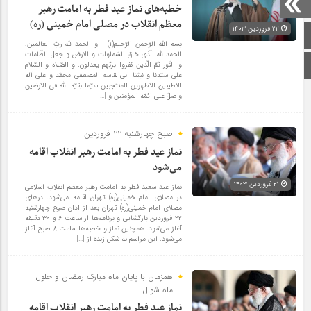
خطبه‌های نماز عید فطر به امامت رهبر
معظم انقلاب در مصلی امام خمینی (ره)
۲۲ فروردین ۱۴۰۳
صفحه اصلی
بسم الله الرّحمن الرّحیم(۱) و الحمد لله ربّ العالمین.
الحمد لله الّذی خلق السّماوات و الارض و جعل الظّلمات
اینستاگرام
و النّور ثمّ الّذین کفروا بربّهم یعدلون. و الصّلاه و السّلام
علی سیّدنا و نبیّنا ابی‌القاسم المصطفی محمّد و علی آله
الاطیبین الاطهرین المنتجبین سیّما بقیّه الله فی الارضین
و صلّ علی ائمّه المؤمنین و […]
صبح چهارشنبه ۲۲ فروردین
نماز عید فطر به امامت رهبر انقلاب اقامه
می‌شود
۲۱ فروردین ۱۴۰۳
نماز عید سعید فطر به امامت رهبر معظم انقلاب اسلامی
در مصلای امام خمینی(ره) تهران اقامه می‌شود. درهای
مصلای امام خمینی(ره) تهران بعد از اذان صبح چهارشنبه
۲۲ فروردین بازگشایی و برنامه‌ها از ساعت ۶ و ۳۰ دقیقه
آغاز می‌شود. همچنین نماز و خطبه‌ها ساعت ۸ صبح آغاز
می‌شود. این مراسم به شکل زنده از […]
همزمان با پایان ماه مبارک رمضان و حلول
ماه شوال
نماز عید فطر به امامت رهبر انقلاب اقامه