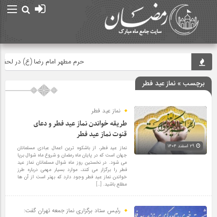
حرم مطهر امام رضا (ع) در لحظه تحوی
برچسب » نماز عید فطر
نماز عید فطر
طریقه خواندن نماز عید فطر و دعای
قنوت نماز عید فطر
۲۹ اسفند ۱۴۰۴
نماز عید فطر، از باشکوه ترین اعمال عبادی مسلمانان
جهان است که در پایان ماه رمضان و شروع ماه شوال برپا
می شود. در نخستین روز ماه شوال مسلمانان نماز عید
فطر را برگزار می کنند، موارد بسیار مهمی درباره طرز
خواندن نماز عید فطر وجود دارد که بهتر است از آن ها
مطلع باشید. […]
رئیس ستاد برگزاری نماز جمعه تهران گفت: