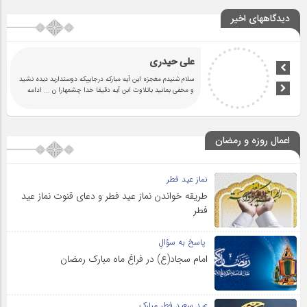
دیدگاههای اخیر
علی حیدری
سلام شنیدم مغجزه این آیه مبارکه درجاییکه دوستدارید دیده نشید
و مخفی بمانید باتلاوت ابن آیه دقیقا خدا چشمهارا ن
... ادامه
اعمال روزه و رمضان
نماز عید فطر
طریقه خواندن نماز عید فطر و دعای قنوت نماز عید
فطر
پاسخ به سؤالِ
امام سجاد(ع) در فراغ ماه مبارک رمضان
عید سعید فطر مبارک