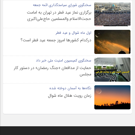
سخنگوی شورای سیاستگذاری ائمه جمعه
برگزاری نماز عید فطر در تهران به امامت
حجت‌الاسلام والمسلمین حاج‌علی‌اکبری
اول ماه شوال و عید فطر
درکدام کشورها امروز جمعه عید فطر است؟
سخنگوی کمیسیون امنیت ملی خبر داد
حمایت از مدافعان «جنگ رمضان» در دستور کار
مجلس
نگاه‌ها به آسمان دوخته شده
زمان رویت هلال ماه شوال