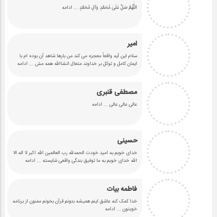
اللَّٰهُمَّ صَلِّ عَلَىٰ مُحَمَّدٍ وَآلِ مُحَمَّدٍ
... ادامه
امیر
سلام این آیه واقعاً معجزه می کند من بارها شاهد آن بوده ام با
ایمان کامل و توکل بر خداوند متعال انشاالله همه مش
... ادامه
مصطفی قنبری
عالی عالی عالی
... ادامه
حسینی
خدای خوبم به امید خودت الحمدلله رب العالمین الله اکبر لا اله الا
الله خدای خوبم به ما توفیق بندگی واقعی شایسته
... ادامه
فاطمه بیات
خدا کمک کنه عاشق اینم همیشه بتونم قرآن بخونم ممنون از برنامه
خوبتون
... ادامه