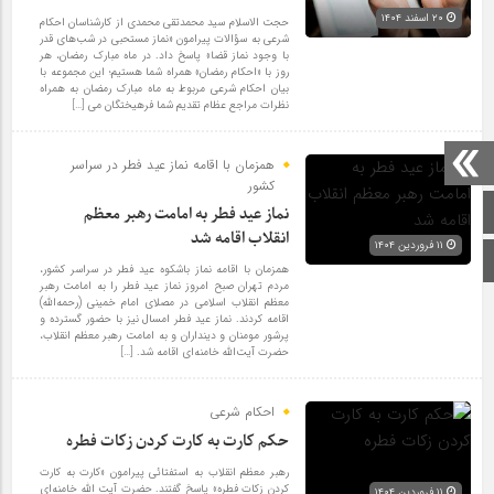
۲۰ اسفند ۱۴۰۴
حجت الاسلام سید محمدتقی محمدی از کارشناسان احکام
شرعی به سؤالات پیرامون «نماز مستحبی در شب‌های قدر
با وجود نماز قضا» پاسخ داد. در ماه مبارک رمضان، هر
روز با «احکام رمضان» همراه شما هستیم؛ این مجموعه با
بیان احکام شرعی مربوط به ماه مبارک رمضان به همراه
نظرات مراجع عظام تقدیم شما فرهیختگان می […]
همزمان با اقامه نماز عید فطر در سراسر
کشور
صفحه اصلی
نماز عید فطر به امامت رهبر معظم
انقلاب اقامه شد
۱۱ فروردین ۱۴۰۴
اینستاگرام
همزمان با اقامه نماز باشکوه عید فطر در سراسر کشور،
مردم تهران صبح امروز نماز عید فطر را به امامت رهبر
معظم انقلاب اسلامی در مصلای امام خمینی (رحمه‌الله)
اقامه کردند. نماز عید فطر امسال نیز با حضور گسترده و
پرشور مومنان و دینداران و به امامت رهبر معظم انقلاب،
حضرت آیت‌الله خامنه‌ای اقامه شد. […]
احکام شرعی
حکم کارت به کارت کردن زکات فطره
رهبر معظم انقلاب به استفتائی پیرامون «کارت به کارت
کردن زکات فطره» پاسخ گفتند. حضرت آیت الله خامنه‌ای
۱۱ فروردین ۱۴۰۴