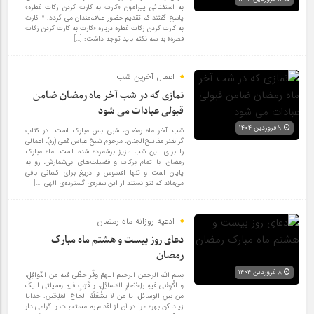
به استفتائی پیرامون «کارت به کارت کردن زکات فطره»
پاسخ گفتند که تقدیم حضور علاقه‌مندان می گردد. * کارت
به کارت کردن زکات فطره درباره «کارت به کارت کردن زکات
فطره» به سه نکته باید توجه داشت: […]
اعمال آخرین شب
نمازی که در شب آخر ماه رمضان ضامن
قبولی عبادات می شود
۹ فروردین ۱۴۰۴
شب آخر ماه رمضان، شبی بس مبارک است. در کتاب
گرانقدر مفاتیح‌الجنان، مرحوم شیخ عباس قمی (ره)، اعمالی
را برای این شب عزیز برشمرده‌ شده است. ماه مبارک
رمضان، با تمام برکات و فضیلت‌های بی‌شمارش، رو به
پایان است و تنها افسوس و دریغ برای کسانی باقی
می‌ماند که نتوانستند از این سفره‌ی گسترده‌ی الهی […]
ادعیه روزانه ماه رمضان
دعای روز بیست و هشتم ماه مبارک
رمضان
۸ فروردین ۱۴۰۴
بسم الله الرحمن الرحیم اللهمّ وفّر حظّی فیهِ من النّوافِلِ،
و اکْرِمْنی فیهِ بإحْضارِ المَسائِلِ، و قَرّبِ فیهِ وسیلتی الیکَ
من بینِ الوسائل، یا من لا یَشْغَلُهُ الحاحُ المُلِحّین. خدایا
زیاد کن بهره مرا در آن از اقدام به مستحبات و گرامی دار