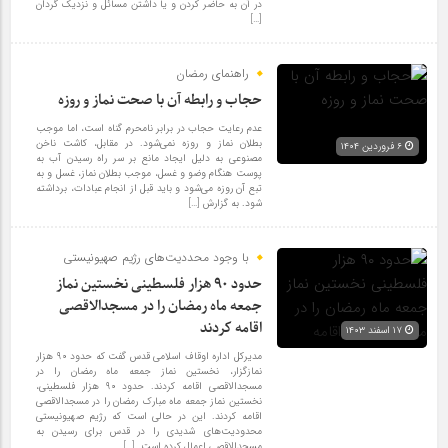
در آن به حاضر کردن و یا داشتن مسائل و نزدیک گردان
[…]
راهنمای رمضان
حجاب و رابطه آن با صحت نماز و روزه
عدم رعایت حجاب در برابر نامحرم گناه است، اما موجب
بطلان نماز و روزه نمی‌شود. در مقابل، کاشت ناخن
۶ فروردین ۱۴۰۴
مصنوعی به دلیل ایجاد مانع بر سر راه رسیدن آب به
پوست هنگام وضو و غسل، موجب بطلان نماز، غسل و به
تبع آن روزه می‌شود و باید قبل از انجام عبادات، برداشته
شود. به گزارش […]
با وجود محددیت‌های رژیم صهیونیستی
حدود ۹۰ هزار فلسطینی نخستین نماز
جمعه ماه رمضان را در مسجدالاقصی
اقامه کردند
۱۷ اسفند ۱۴۰۳
مدیرکل اداره اوقاف اسلامی قدس گفت که حدود ۹۰ هزار
نمازگزار، نخستین نماز جمعه ماه رمضان را در
مسجدالاقصی اقامه کردند. حدود ۹۰ هزار فلسطینی،
نخستین نماز جمعه ماه مبارک رمضان را در مسجدالاقصی
اقامه کردند. این در حالی است که رژیم صهیونیستی
محدودیت‌های شدیدی را در قدس برای رسیدن به
مسجدالاقصی اعمال کرده است. […]