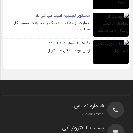
سخنگوی کمیسیون امنیت ملی خبر داد
حمایت از مدافعان «جنگ رمضان» در دستور کار
مجلس
نگاه‌ها به آسمان دوخته شده
زمان رویت هلال ماه شوال
شـماره تمـاس
۰۹۳۸۹۳۸۳۳۴۲
پسـت الـکترونیـکی