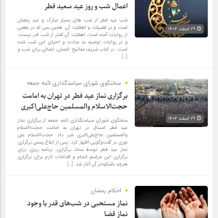
اعمال شب و روز عید سعید فطر
شب عید فطر از شب های بسیار مبارک و عید رمضان
است و در فضیلت و اهمّیّت آن، همین بس که در بعضی
۲۹ اسفند ۱۴۰۴
از روایات آمده است، اهمّیّت آن کمتر از شب قدر نیست،
و در روایات توصیه به عبادت و احیای این شب شده
است. در کتاب شریف مفاتیح الجنان، اعمالی برای شب و
[…]
سخنگوی شورای سیاستگذاری ائمه جمعه
برگزاری نماز عید فطر در تهران به امامت
حجت‌الاسلام والمسلمین حاج‌علی‌اکبری
۲۹ اسفند ۱۴۰۴
سخنگوی شورای سیاستگذاری ائمه جمعه از برگزاری نماز
عید فطر امسال در تهران به امامت حجت‌الاسلام
والمسلمین حاج‌علی‌اکبری خبر داد. حجت‌الاسلام علی
نوری در گفت‌وگویی اظهار کرد: پس از ابلاغ رسمی برگزاری
نماز عید فطر توسط ستاد برگزاری، برنامه ریزی برای
برگزاری این مراسم انجام و اقدامات لازم برای برگزاری
هرچه باشکوه‌تر آن آغاز شد. […]
احکام رمضان
نماز مستحبی در شب‌های قدر با وجود
نماز قضا