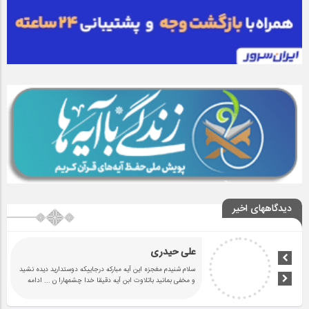
دیدگاههای اخیر
علی حیدری
سلام شنیدم مغجزه این آیه مبارکه درجاییکه دوستدارید دیده نشید
و مخفی بمانید باتلاوت ابن آیه دقیقا خدا چشمهارا ن
... ادامه