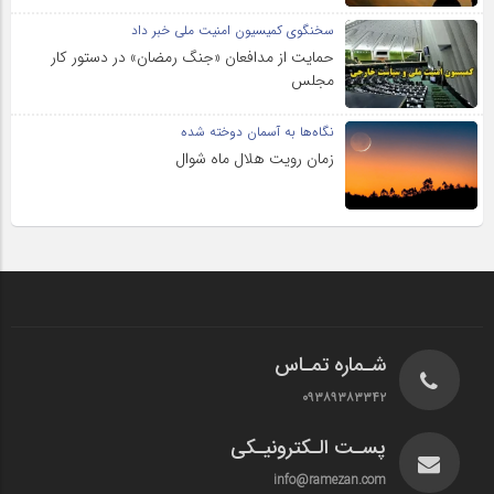
سخنگوی کمیسیون امنیت ملی خبر داد
حمایت از مدافعان «جنگ رمضان» در دستور کار
مجلس
نگاه‌ها به آسمان دوخته شده
زمان رویت هلال ماه شوال
شـماره تمـاس
۰۹۳۸۹۳۸۳۳۴۲
پسـت الـکترونیـکی
info@ramezan.com