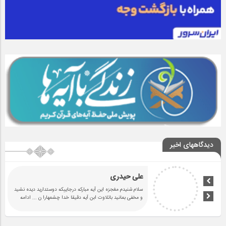
دیدگاههای اخیر
علی حیدری
سلام شنیدم مغجزه این آیه مبارکه درجاییکه دوستدارید دیده نشید
و مخفی بمانید باتلاوت ابن آیه دقیقا خدا چشمهارا ن
... ادامه