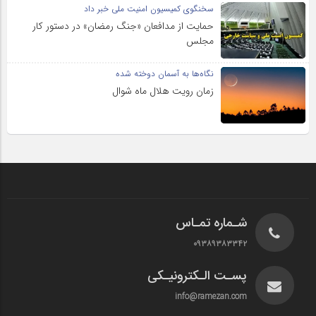
سخنگوی کمیسیون امنیت ملی خبر داد
حمایت از مدافعان «جنگ رمضان» در دستور کار
مجلس
نگاه‌ها به آسمان دوخته شده
زمان رویت هلال ماه شوال
شـماره تمـاس
۰۹۳۸۹۳۸۳۳۴۲
پسـت الـکترونیـکی
info@ramezan.com