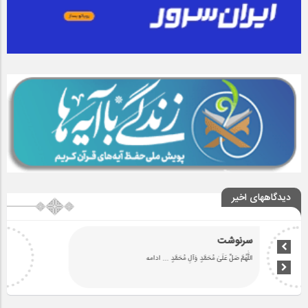
دیدگاههای اخیر
سرنوشت
اللَّٰهُمَّ صَلِّ عَلَىٰ مُحَمَّدٍ وَآلِ مُحَمَّدٍ
... ادامه