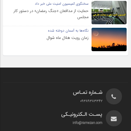
سخنگوی کمیسیون امنیت ملی خبر داد
حمایت از مدافعان «جنگ رمضان» در دستور کار
مجلس
نگاه‌ها به آسمان دوخته شده
زمان رویت هلال ماه شوال
شـماره تمـاس
۰۹۳۸۹۳۸۳۳۴۲
پسـت الـکترونیـکی
info@ramezan.com