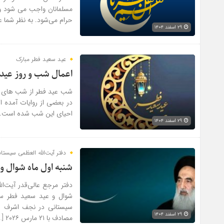
مسلمانان واجب می شود و ب
حرام می‌شود. به نظر شما 
۲۹ اسفند ۱۴۰۴
امیر
سلام این آیه واقعاً معجزه می کند من بارها شاهد آ
ام با ایمان کامل و توکل بر خداوند متعال انشاالله 
عید سعید فطر مبارک
مش
... ادامه
اعمال شب و روز عید
شب عید فطر از شب های بس
در بعضی از روایات آمده ا
احیای این شب شده است. در
۲۹ اسفند ۱۴۰۴
دفتر آیت‌الله العظمی سیستا
شنبه اول ماه شوال 
دفتر مرجع عالی‌قدر آیت‌الل
سیستانی در نجف اشرف اعل
۲۹ اسفند ۱۴۰۴
مصادف با ۲۱ مارس ۲۰۲۶ […]