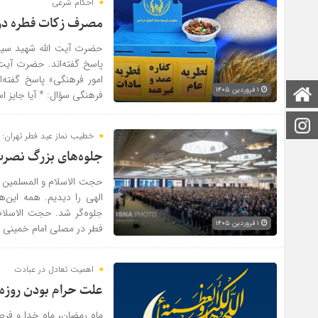
احکام شرعی
مصرف زکات فطره در 
حضرت آیت الله شهید سیدع
پاسخ گفته‌اند. حضرت آیت 
امور فرهنگی» پاسخ گفته‌
۱ فروردین ۱۴۰۵
صفحه اصلی
فرهنگی سؤال: * آیا جایز ا
اینستاگرام
خطیب نماز عید فطر تهران:
جلوه‌های بزرگ نصرت
حجت الاسلام و المسلمین ح
الهی را دیدیم. همه این‌
جلوه‌گر شد. حجت الاسلام
۱ فروردین ۱۴۰۵
فطر در مصلی امام خمینی [
اهمیت تعادل در عبادت
علت حرام بودن روزه 
ماه رمضان، ماه خدا و فرصت