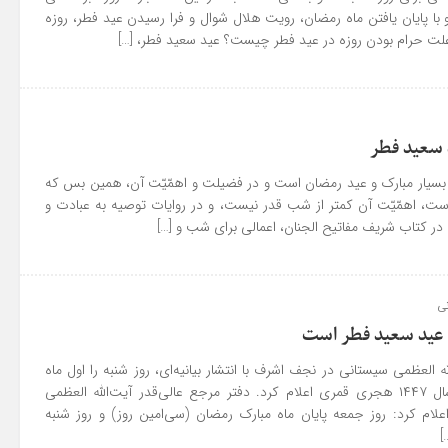
ا پایان یافتن ماه رمضان، رویت هلال شوال و فرا رسیدن عید فطر، روزه
علت حرام بودن روزه در عید فطر چیست؟ عید سعید فطر، […]
سرنوشت
ن بوده
اللَّٰهُمَّ صَلِّ عَلَىٰ مُحَمَّدٍ وَآلِ مُحَمَّدٍ
... ادامه
همه
 سعید فطر
یار مبارک و عید رمضان است و در فضیلت و اهمّیّت آن، همین بس که
ست، اهمّیّت آن کمتر از شب قدر نیست، و در روایات توصیه به عبادت و
 کتاب شریف مفاتیح الجنان، اعمالی برای شب و […]
نی
و عید سعید فطر است
ه العظمی سیستانی در نجف اشرف با انتشار بیانیه‌ای، روز شنبه را اول ماه
شوال و عید سعید فطر سال ۱۴۴۷ هجری قمری اعلام کرد. دفتر مرجع عالی‌قدر آیت‌الله العظمی
ام کرد: روز جمعه پایان ماه مبارک رمضان (سی‌امین روز) و روز شنبه