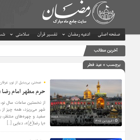
صفحه اصلی
ادعیه رمضان
تفسیر قرآن
سلامتی
شب 
آخرین مطالب
برچسب » عید فطر
صحنی بی‌بدیل از نور، عرفان
حرم مطهر امام رضا 
از نخستین ساعات سال نو، ص
شهر می‌ریزد، همه چیز از ر
سفید و چهره‌های منتظر، 
۱ فروردین ۱۴۰۵
«یا رضا(ع)»، دعایی […]