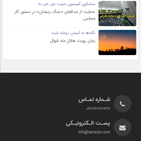
سخنگوی کمیسیون امنیت ملی خبر داد
حمایت از مدافعان «جنگ رمضان» در دستور کار
مجلس
نگاه‌ها به آسمان دوخته شده
زمان رویت هلال ماه شوال
شـماره تمـاس
۰۹۳۸۹۳۸۳۳۴۲
پسـت الـکترونیـکی
info@ramezan.com