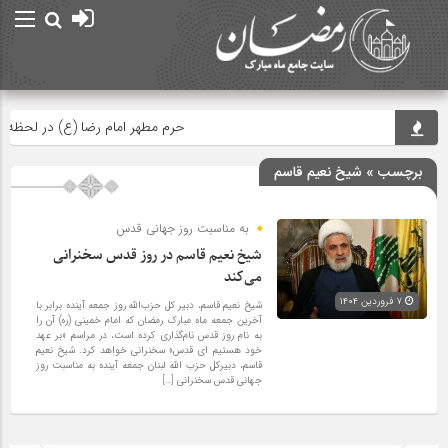
حرم مطهر امام رضا (ع) در لحظه تحویل 
برچسب » شیخ نعیم قاسم
به مناسبت روز جهانی قدس
شیخ نعیم قاسم در روز قدس سخنرانی
می‌کند
۷ فروردین ۱۴۰۴
شیخ نعیم قاسم، دبیر کل حزب‌الله روز جمعه آینده برابر با
آخرین جمعه ماه مبارک رمضان که امام خمینی (ره) آن را
به نام روز قدس نام‌گذاری کرده است، در مراسم «بر عهد
خود هستیم ای قدس» سخنرانی خواهد کرد. شیخ نعیم
قاسم، دبیرکل حزب الله لبنان جمعه آینده به مناسبت روز
جهانی قدس سخنرانی […]