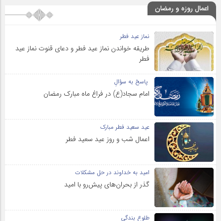
اعمال روزه و رمضان
نماز عید فطر
طریقه خواندن نماز عید فطر و دعای قنوت نماز عید
فطر
پاسخ به سؤالِ
امام سجاد(ع) در فراغ ماه مبارک رمضان
عید سعید فطر مبارک
اعمال شب و روز عید سعید فطر
امید به خداوند در حل مشکلات
گذر از بحران‌های پیش‌رو با امید
طلوع بندگی