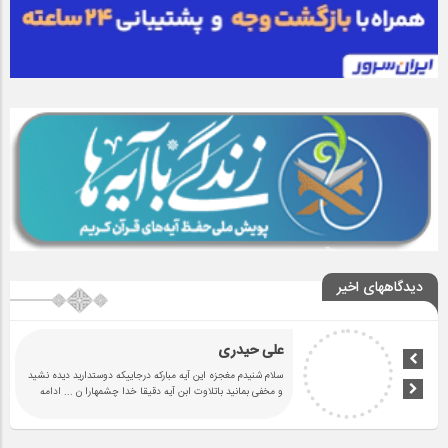
دیدگاههای اخیر
علی حیدری
سلام شنیدم مغجزه این آیه مبارکه درجاییکه دوستدارید دیده نشید
و مخفی بمانید باتلاوت ابن آیه دقیقا خدا چشمهارا ن
... ادامه