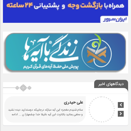
دیدگاههای اخیر
علی حیدری
سلام شنیدم مغجزه این آیه مبارکه درجاییکه دوستدارید دیده نشید
و مخفی بمانید باتلاوت ابن آیه دقیقا خدا چشمهارا ن
... ادامه