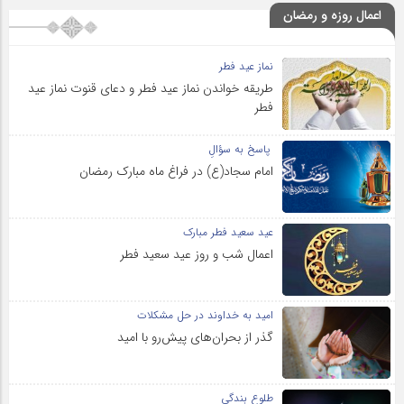
اعمال روزه و رمضان
نماز عید فطر
طریقه خواندن نماز عید فطر و دعای قنوت نماز عید
فطر
پاسخ به سؤالِ
امام سجاد(ع) در فراغ ماه مبارک رمضان
عید سعید فطر مبارک
اعمال شب و روز عید سعید فطر
امید به خداوند در حل مشکلات
گذر از بحران‌های پیش‌رو با امید
طلوع بندگی