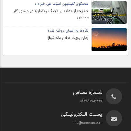
سخنگوی کمیسیون امنیت ملی خبر داد
حمایت از مدافعان «جنگ رمضان» در دستور کار
مجلس
نگاه‌ها به آسمان دوخته شده
زمان رویت هلال ماه شوال
شـماره تمـاس
۰۹۳۸۹۳۸۳۳۴۲
پسـت الـکترونیـکی
info@ramezan.com