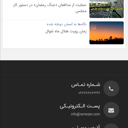
حمایت از مدافعان «جنگ رمضان» در دستور کار
مجلس
نگاه‌ها به آسمان دوخته شده
زمان رویت هلال ماه شوال
شـماره تمـاس
۰۹۳۸۹۳۸۳۳۴۲
پسـت الـکترونیـکی
info@ramezan.com
آدرس پسـتی