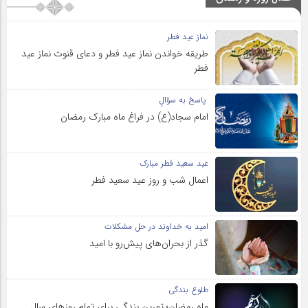
نماز عید فطر
طریقه خواندن نماز عید فطر و دعای قنوت نماز عید
فطر
پاسخ به سؤالِ
امام سجاد(ع) در فراغ ماه مبارک رمضان
عید سعید فطر مبارک
اعمال شب و روز عید سعید فطر
امید به خداوند در حل مشکلات
گذر از بحران‌های پیش‌رو با امید
طلوع بندگی
ماه رمضان؛ تمرین بندگی برای تمام روزهای سال