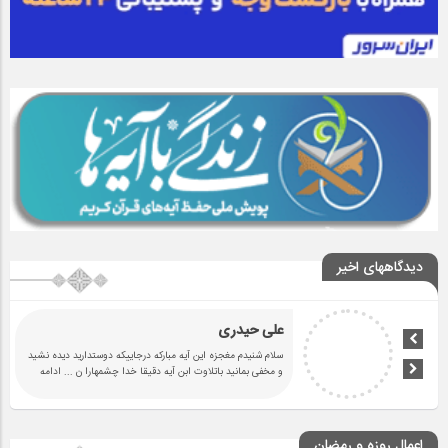
دیدگاههای اخیر
علی حیدری
سلام شنیدم مغجزه این آیه مبارکه درجاییکه دوستدارید دیده نشید
و مخفی بمانید باتلاوت ابن آیه دقیقا خدا چشمهارا ن
... ادامه
اعمال روزه و رمضان