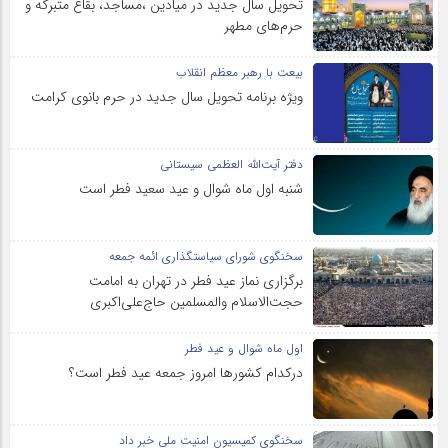
تحویل سال‌ جدید در میادین ،مساجد، بقاع متبرکه‌ و
حرم‌های‌ مطهر
بیعت با رهبر معظم انقلاب
ویژه برنامه تحویل سال جدید در حرم بانوی کرامت
دفتر آیت‌الله العظمی سیستانی
شنبه اول ماه شوال و عید سعید فطر است
سخنگوی شورای سیاستگذاری ائمه جمعه
برگزاری نماز عید فطر در تهران به امامت
حجت‌الاسلام والمسلمین حاج‌علی‌اکبری
اول ماه شوال و عید فطر
درکدام کشورها امروز جمعه عید فطر است؟
سخنگوی کمیسیون امنیت ملی خبر داد