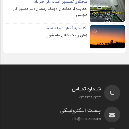
سخنگوی کمیسیون امنیت ملی خبر داد
حمایت از مدافعان «جنگ رمضان» در دستور کار
مجلس
نگاه‌ها به آسمان دوخته شده
زمان رویت هلال ماه شوال
شـماره تمـاس
۰۹۳۸۹۳۸۳۳۴۲
پسـت الـکترونیـکی
info@ramezan.com