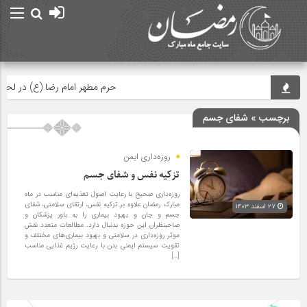
حرم مطهر امام رضا (ع) در لحظه تحوی
برچسب » شفای جسم
روزه‌داری ایمن
تزکیه نفس و شفای جسم
روزه‌داری صحیح با رعایت اصول تغذیه‌ای مناسب در ماه
مبارک رمضان علاوه بر تزکیه نفس، ارتقای سلامتی، شفای
۲۷ اسفند ۱۴۰۳
جسم و جان و بهبود بیماری را به باور پزشکان و
صاحبنظران این حوزه بدنبال دارد. مطالعات متعدد نقش
موثر روزه‌داری در سلامتی و بهبود بیماری‌های مختلف و
تقویت سیستم ایمنی بدن با رعایت رژیم غذایی مناسب
[…]