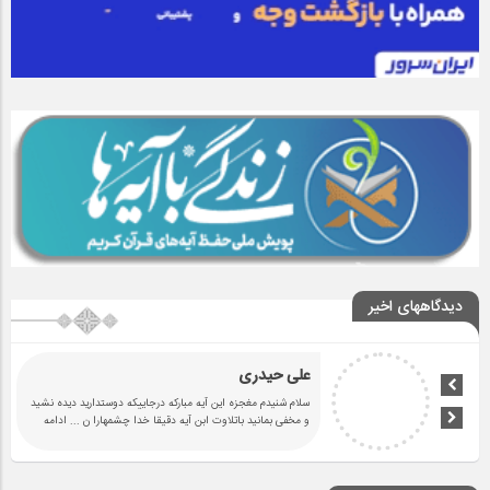
دیدگاههای اخیر
علی حیدری
سلام شنیدم مغجزه این آیه مبارکه درجاییکه دوستدارید دیده نشید
و مخفی بمانید باتلاوت ابن آیه دقیقا خدا چشمهارا ن
... ادامه