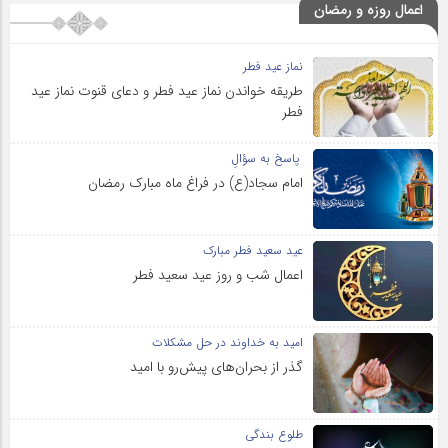
اعمال روزه و رمضان
نماز عید فطر
طریقه خواندن نماز عید فطر و دعای قنوت نماز عید
فطر
پاسخ به سؤالِ
امام سجاد(ع) در فراغ ماه مبارک رمضان
عید سعید فطر مبارک
اعمال شب و روز عید سعید فطر
امید به خداوند در حل مشکلات
گذر از بحران‌های پیش‌رو با امید
طلوع بندگی