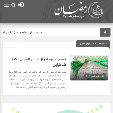
حرم مطهر امام رضا (ع) در لحظه تح
برچسب » سور قدر
تفسیر سوره قدر از تفسیر المیزان علامه
طباطبایی
بسم الله الرحمن الرحیم انا انزلناه فى لیله القدر (۱) و ما
ادراک ما لیله القدر (۲) لیله القدر خیر من الف شهر (۳)
۸ فروردین ۱۴۰۳
تنزل الملئکه و الروح فیها باذن ربهم من کل امر (۴) سلام
هى حتى مطلع الفجر (۵). ترجمه آیات به نام خداوند
رحمان و رحیم.ما این قرآن عظیم الشان را(که رحمت […]