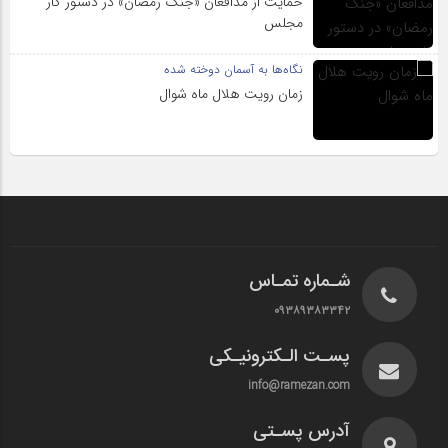
حمایت از مدافعان «جنگ رمضان» در دستور کار
مجلس
نگاه‌ها به آسمان دوخته شده
زمان رویت هلال ماه شوال
شـماره تمـاس
۰۹۳۸۹۳۸۳۳۴۲
پسـت الـکترونیـکی
info@ramezan.com
آدرس پسـتی