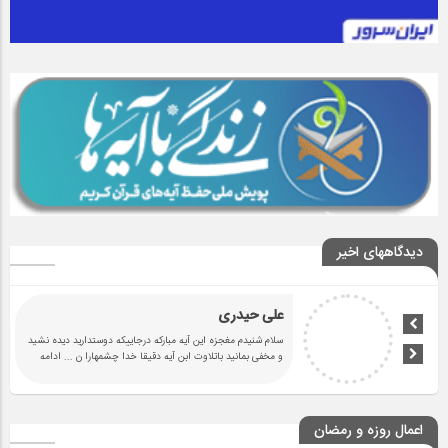
دیدگاههای اخیر
علی حیدری
سلام شنیدم مغجزه این آیه مبارکه درجاییکه دوستدارید دیده نشید
و مخفی بمانید باتلاوت ابن آیه دقیقا خدا چشمهارا ن
... ادامه
اعمال روزه و رمضان