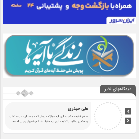
دیدگاههای اخیر
علی حیدری
سلام شنیدم مغجزه این آیه مبارکه درجاییکه دوستدارید دیده نشید
و مخفی بمانید باتلاوت ابن آیه دقیقا خدا چشمهارا ن
... ادامه