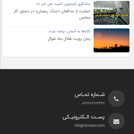
سخنگوی کمیسیون امنیت ملی خبر داد
حمایت از مدافعان «جنگ رمضان» در دستور کار
مجلس
نگاه‌ها به آسمان دوخته شده
زمان رویت هلال ماه شوال
شـماره تمـاس
۰۹۳۸۹۳۸۳۳۴۲
پسـت الـکترونیـکی
info@ramezan.com