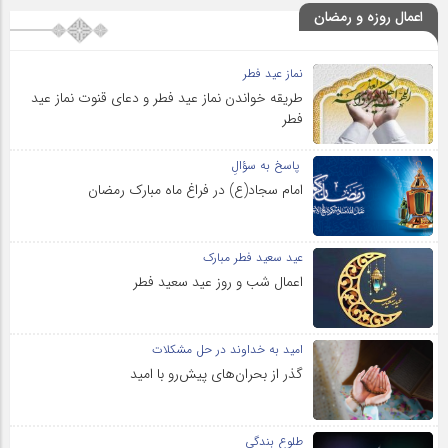
اعمال روزه و رمضان
نماز عید فطر
طریقه خواندن نماز عید فطر و دعای قنوت نماز عید
فطر
پاسخ به سؤالِ
امام سجاد(ع) در فراغ ماه مبارک رمضان
عید سعید فطر مبارک
اعمال شب و روز عید سعید فطر
امید به خداوند در حل مشکلات
گذر از بحران‌های پیش‌رو با امید
طلوع بندگی